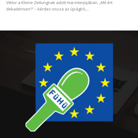
Viktor a Kleine Zeitungnak adott mai interjújában. „Mit ért
dekadensen?” – kérdez vissza az újságíró,...