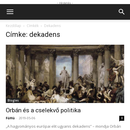
- Hirdetés -
Kezdőlap
Címkék
Dekadens
Címke: dekadens
Blogles
Orbán és a cselekvő politika
FüHü
-
2019-05-06
0
„A hagyományos európai elit ugyanis dekadens” – mondja Orbán