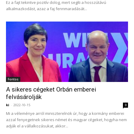
Ez a fajt tekintve pozitív dolog, mert segíti a hosszútávú
alkalmazkodást, azaz a faj fennmaradását...
Fontos
A sikeres cégeket Orbán emberei
felvásárolják
ki
-
2022-10-15
0
Mi a véleménye arról miniszterelnök úr, hogy a kormány emberei
azzal fenyegetnek sikeres német és magyar cégeket, hogyha nem
adják el a vállalkozásukat, akkor...