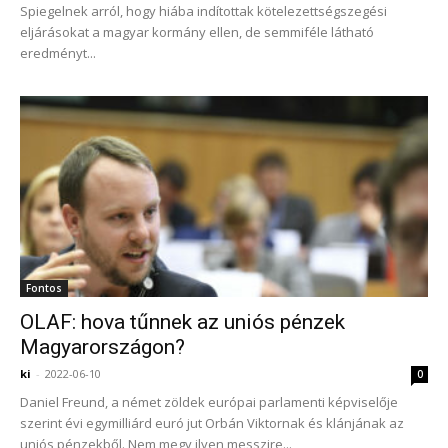
Spiegelnek arról, hogy hiába indítottak kötelezettségszegési
eljárásokat a magyar kormány ellen, de semmiféle látható
eredményt...
Fontos
OLAF: hova tűnnek az uniós pénzek
Magyarországon?
ki
-
2022-06-10
0
Daniel Freund, a német zöldek európai parlamenti képviselője
szerint évi egymilliárd euró jut Orbán Viktornak és klánjának az
uniós pénzekből. Nem megy ilyen messzire...