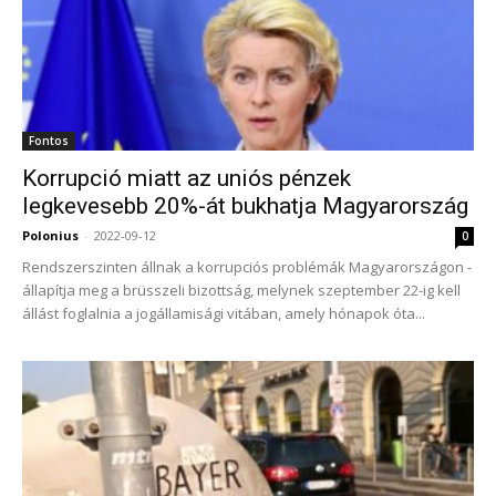
Fontos
Korrupció miatt az uniós pénzek
legkevesebb 20%-át bukhatja Magyarország
Polonius
-
2022-09-12
0
Rendszerszinten állnak a korrupciós problémák Magyarországon -
állapítja meg a brüsszeli bizottság, melynek szeptember 22-ig kell
állást foglalnia a jogállamisági vitában, amely hónapok óta...