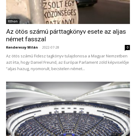
Itthon
Az ötös számú párttagkönyv esete az aljas
német fasszal
Kenderessy Milán
-
2022-07-28
0
Az ötös számú Fidesz tagkönyv tulajdonosa a Magyar Nemzetben
azt írta, hogy Daniel Freund, az Európai Parlament zöld képviselője
“aljas hazug, nyomorult, becstelen német...