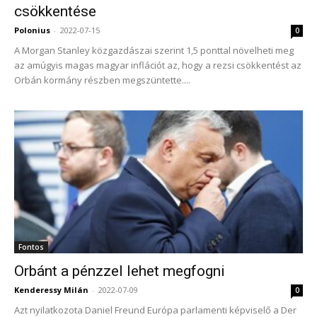
csökkentése
Polonius
-
2022-07-15
0
A Morgan Stanley közgazdászai szerint 1,5 ponttal növelheti meg
az amúgyis magas magyar inflációt az, hogy a rezsi csökkentést az
Orbán kormány részben megszüntette....
Fontos
Orbánt a pénzzel lehet megfogni
Kenderessy Milán
-
2022-07-09
0
Azt nyilatkozota Daniel Freund Európa parlamenti képviselő a Der