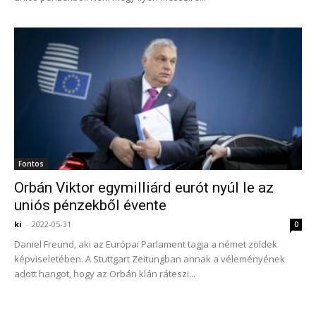
Fontos
Orbán Viktor egymilliárd eurót nyúl le az
uniós pénzekből évente
ki
-
2022-05-31
0
Daniel Freund, aki az Európai Parlament tagja a német zöldek
képviseletében. A Stuttgart Zeitungban annak a véleményének
adott hangot, hogy az Orbán klán ráteszi...