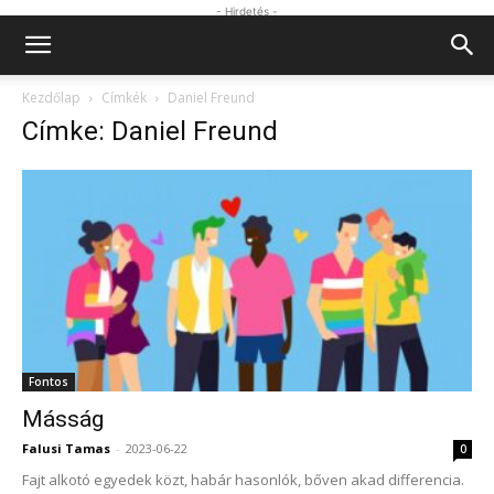
- Hirdetés -
Kezdőlap
Címkék
Daniel Freund
Címke: Daniel Freund
Fontos
Másság
Falusi Tamas
-
2023-06-22
0
Fajt alkotó egyedek közt, habár hasonlók, bőven akad differencia.