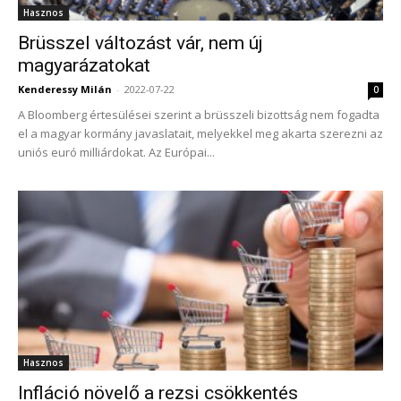
Hasznos
Brüsszel változást vár, nem új
magyarázatokat
Kenderessy Milán
-
2022-07-22
0
A Bloomberg értesülései szerint a brüsszeli bizottság nem fogadta
el a magyar kormány javaslatait, melyekkel meg akarta szerezni az
uniós euró milliárdokat. Az Európai...
Hasznos
Infláció növelő a rezsi csökkentés