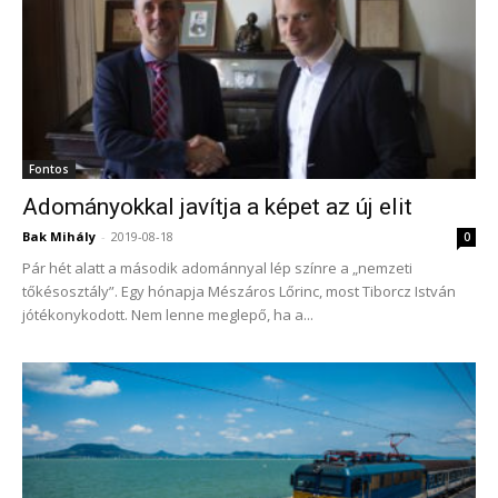
Fontos
Adományokkal javítja a képet az új elit
Bak Mihály
-
2019-08-18
0
Pár hét alatt a második adománnyal lép színre a „nemzeti
tőkésosztály”. Egy hónapja Mészáros Lőrinc, most Tiborcz István
jótékonykodott. Nem lenne meglepő, ha a...