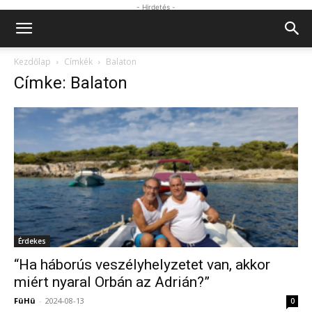
- Hirdetés -
Kezdőlap
Címkék
Balaton
Címke: Balaton
Érdekes
“Ha háborús veszélyhelyzetet van, akkor
miért nyaral Orbán az Adrián?”
FüHü
-
2024-08-13
0