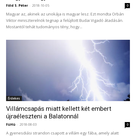
Föld S. Péter
-
2018-10-05
0
Magyar az, akinek az unokája is magyar lesz. Ezt mondta Orbán
Viktor miniszterelnök tegnap a felújított Budai Vigadó átadásán.
Mostantól tehát tudományos tény, hogy...
Érdekes
Villámcsapás miatt kellett két embert
újraéleszteni a Balatonnál
FüHü
-
2018-08-03
0
A gyenesdiási strandon csapott a villám egy fába, amely alatt