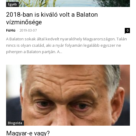
Egyéb
2018-ban is kiváló volt a Balaton
vízminősége
FüHü
-
2019-03-07
0
A Balaton sokak által kedvelt nyaralóhely Magyarországon. Talán
nincs is olyan család, aki a nyár folyamán legalább egyszer ne
pihenjen a Balaton partján. A...
Blogolda
Magyar-e vagy?