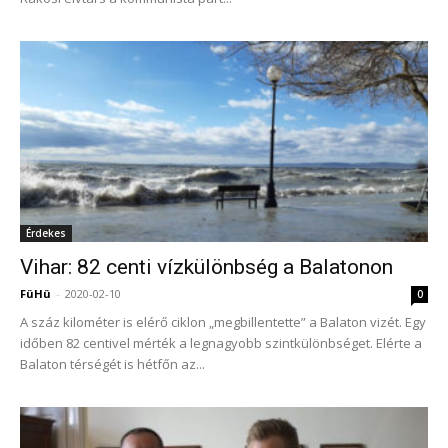
Érdekes
Vihar: 82 centi vízkülönbség a Balatonon
FüHü
-
2020-02-10
0
A száz kilométer is elérő ciklon „megbillentette” a Balaton vizét. Egy
időben 82 centivel mérték a legnagyobb szintkülönbséget. Elérte a
Balaton térségét is hétfőn az...