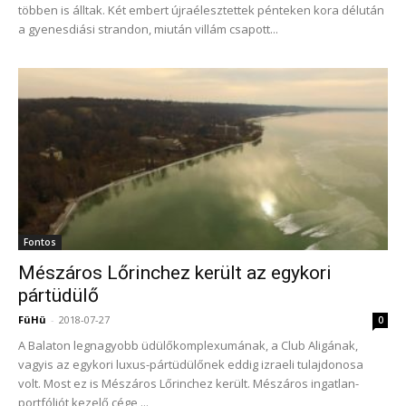
többen is álltak. Két embert újraélesztettek pénteken kora délután
a gyenesdiási strandon, miután villám csapott...
Fontos
Mészáros Lőrinchez került az egykori
pártüdülő
FüHü
-
2018-07-27
0
A Balaton legnagyobb üdülőkomplexumának, a Club Aligának,
vagyis az egykori luxus-pártüdülőnek eddig izraeli tulajdonosa
volt. Most ez is Mészáros Lőrinchez került. Mészáros ingatlan-
portfóliót kezelő cége,...