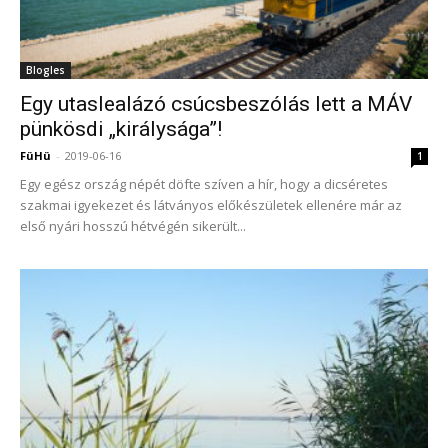
Blogles
Egy utaslealázó csúcsbeszólás lett a MÁV
pünkösdi „királysága”!
FüHü
-
2019-06-16
1
Egy egész ország népét döfte szíven a hír, hogy a dicséretes
szakmai igyekezet és látványos előkészületek ellenére már az
első nyári hosszú hétvégén sikerült...