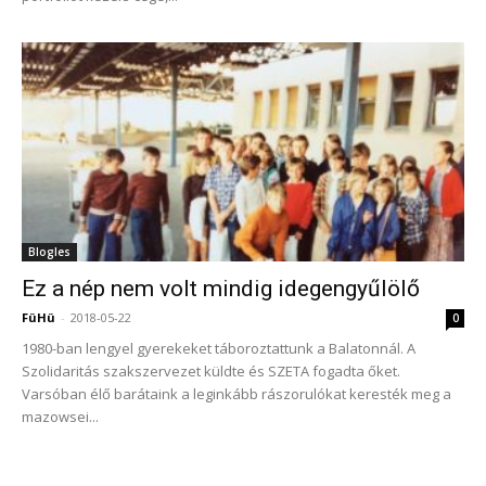
Blogles
Ez a nép nem volt mindig idegengyűlölő
FüHü
-
2018-05-22
0
1980-ban lengyel gyerekeket táboroztattunk a Balatonnál. A
Szolidaritás szakszervezet küldte és SZETA fogadta őket.
Varsóban élő barátaink a leginkább rászorulókat keresték meg a
mazowsei...