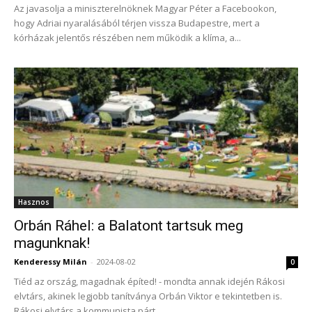
Az javasolja a miniszterelnöknek Magyar Péter a Facebookon,
hogy Adriai nyaralásából térjen vissza Budapestre, mert a
kórházak jelentős részében nem működik a klíma, a...
Hasznos
Orbán Ráhel: a Balatont tartsuk meg
magunknak!
Kenderessy Milán
-
2024-08-02
0
Tiéd az ország, magadnak építed! - mondta annak idején Rákosi
elvtárs, akinek legjobb tanítványa Orbán Viktor e tekintetben is.
Rákosi elvtárs a kommunista párt...