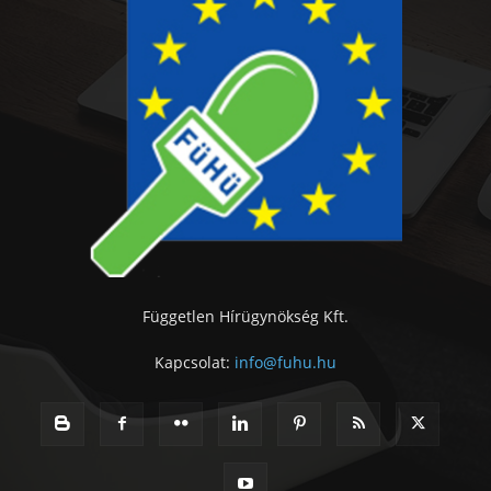
Független Hírügynökség Kft.
Kapcsolat:
info@fuhu.hu