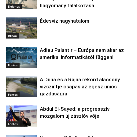
hagyomány találkozása
Érdekes
Édesvíz nagyhatalom
Itthon
Adieu Palantir – Európa nem akar az
amerikai informatikától függeni
Fontos
A Duna és a Rajna rekord alacsony
vízszintje csapás az egész uniós
gazdaságra
Fontos
Abdul El‑Sayed: a progresszív
mozgalom új zászlóvivője
Fontos