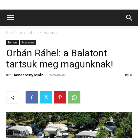
Kezdőlap
Itthon
Hasznos
Itthon
Hasznos
Orbán Ráhel: a Balatont
tartsuk meg magunknak!
Írta:
Kenderessy Milán
-
2024-08-02
0