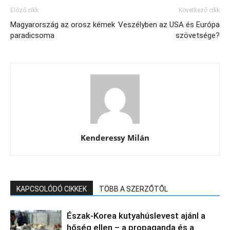
Előző cikk
Következő cikk
Magyarország az orosz kémek
Veszélyben az USA és Európa
paradicsoma
szövetsége?
Kenderessy Milán
KAPCSOLÓDÓ CIKKEK
TÖBB A SZERZŐTŐL
Észak‑Korea kutyahúslevest ajánl a
hőség ellen – a propaganda és a