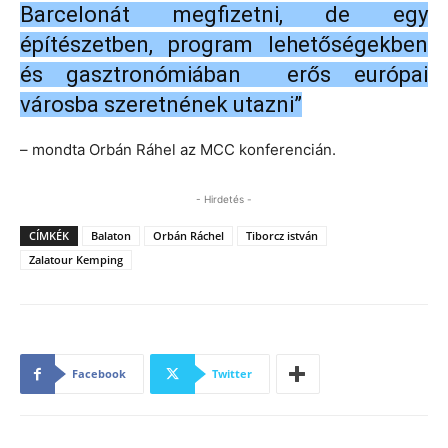
Barcelonát megfizetni, de egy
építészetben, program lehetőségekben
és gasztronómiában erős európai
városba szeretnének utazni”
– mondta Orbán Ráhel az MCC konferencián.
- Hirdetés -
CÍMKÉK
Balaton
Orbán Ráchel
Tiborcz istván
Zalatour Kemping
Facebook
Twitter