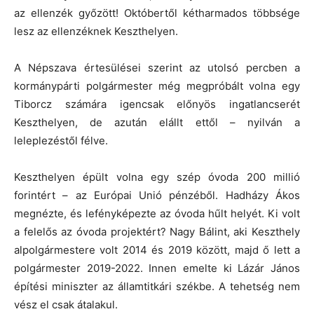
az ellenzék győzött! Októbertől kétharmados többsége
lesz az ellenzéknek Keszthelyen.
A Népszava értesülései szerint az utolsó percben a
kormánypárti polgármester még megpróbált volna egy
Tiborcz számára igencsak előnyös ingatlancserét
Keszthelyen, de azután elállt ettől – nyilván a
leleplezéstől félve.
Keszthelyen épült volna egy szép óvoda 200 millió
forintért – az Európai Unió pénzéből. Hadházy Ákos
megnézte, és lefényképezte az óvoda hűlt helyét. Ki volt
a felelős az óvoda projektért? Nagy Bálint, aki Keszthely
alpolgármestere volt 2014 és 2019 között, majd ő lett a
polgármester 2019-2022. Innen emelte ki Lázár János
építési miniszter az államtitkári székbe. A tehetség nem
vész el csak átalakul.