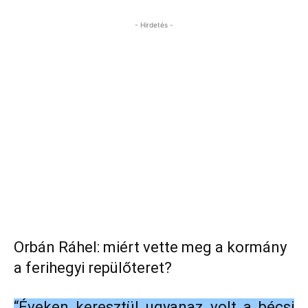
- Hirdetés -
Orbán Ráhel: miért vette meg a kormány
a ferihegyi repülőteret?
“Éveken keresztül ugyanaz volt a bécsi