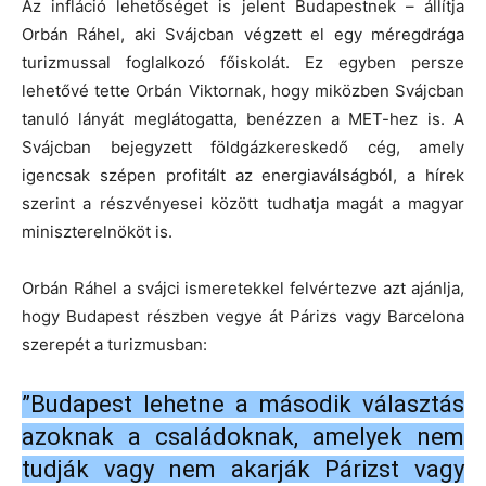
Az infláció lehetőséget is jelent Budapestnek – állítja
Orbán Ráhel, aki Svájcban végzett el egy méregdrága
turizmussal foglalkozó főiskolát. Ez egyben persze
lehetővé tette Orbán Viktornak, hogy miközben Svájcban
tanuló lányát meglátogatta, benézzen a MET-hez is. A
Svájcban bejegyzett földgázkereskedő cég, amely
igencsak szépen profitált az energiaválságból, a hírek
szerint a részvényesei között tudhatja magát a magyar
miniszterelnököt is.
Orbán Ráhel a svájci ismeretekkel felvértezve azt ajánlja,
hogy Budapest részben vegye át Párizs vagy Barcelona
szerepét a turizmusban:
”Budapest lehetne a második választás
azoknak a családoknak, amelyek nem
tudják vagy nem akarják Párizst vagy