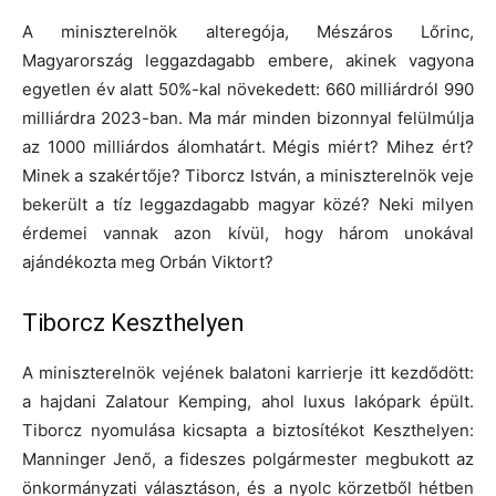
A miniszterelnök alteregója, Mészáros Lőrinc,
Magyarország leggazdagabb embere, akinek vagyona
egyetlen év alatt 50%-kal növekedett: 660 milliárdról 990
milliárdra 2023-ban. Ma már minden bizonnyal felülmúlja
az 1000 milliárdos álomhatárt. Mégis miért? Mihez ért?
Minek a szakértője? Tiborcz István, a miniszterelnök veje
bekerült a tíz leggazdagabb magyar közé? Neki milyen
érdemei vannak azon kívül, hogy három unokával
ajándékozta meg Orbán Viktort?
Tiborcz Keszthelyen
A miniszterelnök vejének balatoni karrierje itt kezdődött:
a hajdani Zalatour Kemping, ahol luxus lakópark épült.
Tiborcz nyomulása kicsapta a biztosítékot Keszthelyen:
Manninger Jenő, a fideszes polgármester megbukott az
önkormányzati választáson, és a nyolc körzetből hétben