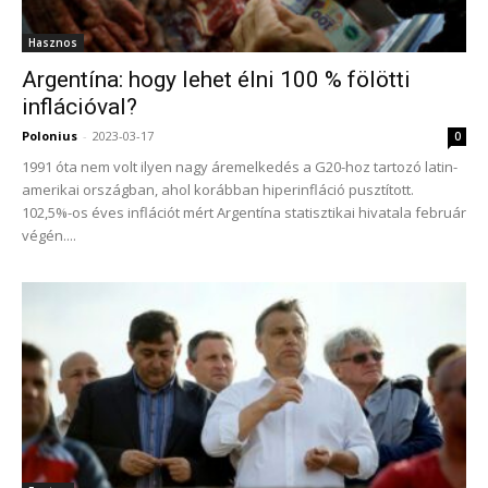
Hasznos
Argentína: hogy lehet élni 100 % fölötti
inflációval?
Polonius
-
2023-03-17
0
1991 óta nem volt ilyen nagy áremelkedés a G20-hoz tartozó latin-
amerikai országban, ahol korábban hiperinfláció pusztított.
102,5%-os éves inflációt mért Argentína statisztikai hivatala február
végén....