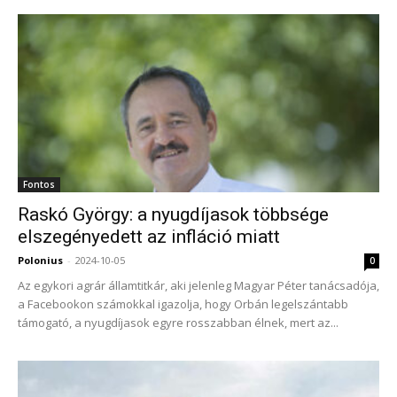
Fontos
Raskó György: a nyugdíjasok többsége
elszegényedett az infláció miatt
Polonius
-
2024-10-05
0
Az egykori agrár államtitkár, aki jelenleg Magyar Péter tanácsadója,
a Facebookon számokkal igazolja, hogy Orbán legelszántabb
támogató, a nyugdíjasok egyre rosszabban élnek, mert az...