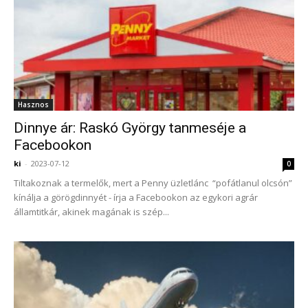
Hasznos
Dinnye ár: Raskó György tanmeséje a
Facebookon
ki
-
2023-07-12
0
Tiltakoznak a termelők, mert a Penny üzletlánc “pofátlanul olcsón”
kínálja a görögdinnyét - írja a Facebookon az egykori agrár
államtitkár, akinek magának is szép...