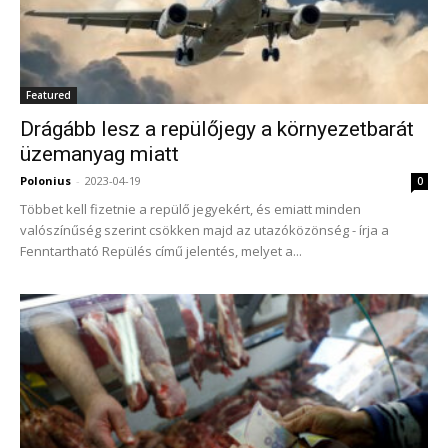
Featured
Drágább lesz a repülőjegy a környezetbarát
üzemanyag miatt
Polonius
-
2023-04-19
0
Többet kell fizetnie a repülő jegyekért, és emiatt minden
valószínűség szerint csökken majd az utazóközönség - írja a
Fenntartható Repülés című jelentés, melyet a...