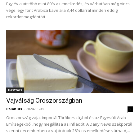
Egy év alatt több mint 80% az emelkedés, és várhatóan még nincs
vége: egy font Arabica kávé ára 3,44 dollárral minden eddigi
rekordot megdöntött....
Hasznos
Vajválság Oroszországban
Polonius
-
2024-11-08
0
Oroszország vajat importál Törökországból és az Egyesült Arab
Emírségekből, hogy megállítsa az inflációt. A Dairy News szakportál
szerint decemberben a vaj árának 26%-os emelkedése várható,...