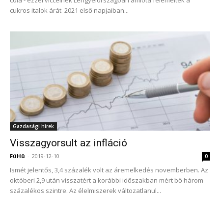
cola - ezzel viccelnek Lengyelországban amióta felemelték a
cukros italok árát 2021 első napjaiban...
Gazdasági hírek
Visszagyorsult az infláció
FüHü
-
2019-12-10
0
Ismét jelentős, 3,4 százalék volt az áremelkedés novemberben. Az
októberi 2,9 után visszatért a korábbi időszakban mért bő három
százalékos szintre. Az élelmiszerek változatlanul...