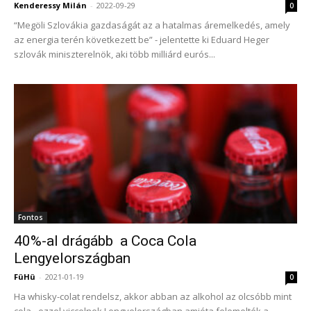
Kenderessy Milán
-
2022-09-29
0
“Megöli Szlovákia gazdaságát az a hatalmas áremelkedés, amely
az energia terén következett be” - jelentette ki Eduard Heger
szlovák miniszterelnök, aki több milliárd eurós...
Fontos
40%-al drágább a Coca Cola
Lengyelországban
FüHü
-
2021-01-19
0
Ha whisky-colat rendelsz, akkor abban az alkohol az olcsóbb mint