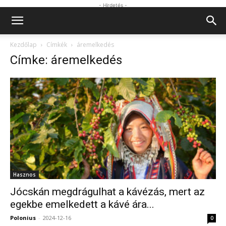
- Hirdetés -
Kezdőlap
Címkék
áremelkedés
Címke: áremelkedés
Hasznos
Jócskán megdrágulhat a kávézás, mert az
egekbe emelkedett a kávé ára...
Polonius
-
2024-12-16
0