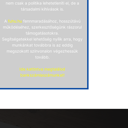
nem csak a politika lehetetleníti el, de a
társadalmi kihívások is.
A
fuhu.hu
fennmaradásához, hosszútávú
működéséhez, szerkesztőségünk rászorul
támogatásotokra.
Segítségetekkel lehetőség nyílik arra, hogy
munkánkat továbbra is az eddig
megszokott színvonalon végezhessük
tovább.
Ide kattintva megtalálod
bankszámlaszámunkat!