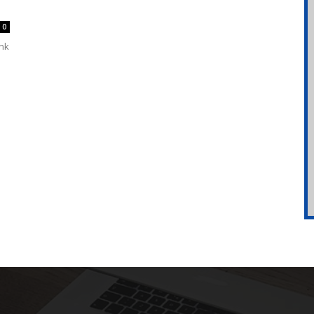
0
unk