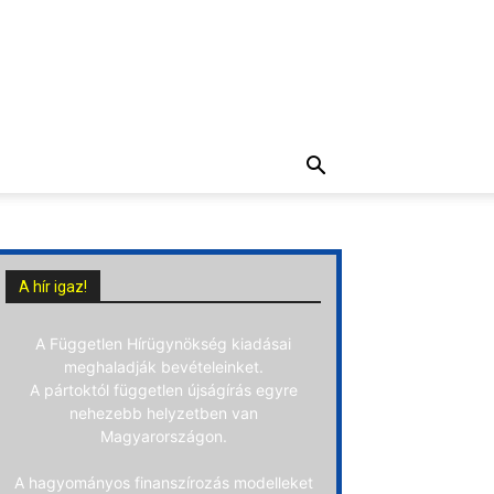
A hír igaz!
A Független Hírügynökség kiadásai
meghaladják bevételeinket.
A pártoktól független újságírás egyre
nehezebb helyzetben van
Magyarországon.
A hagyományos finanszírozás modelleket