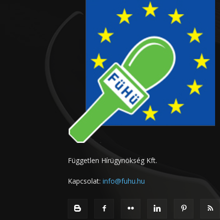
Független Hírügynökség Kft.
Kapcsolat:
info@fuhu.hu