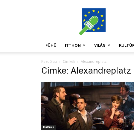
FüHü
FÜHÜ
ITTHON
VILÁG
KULTÚ
Kezdőlap
Címkék
Alexandreplatz
Címke: Alexandreplatz
Kultúra