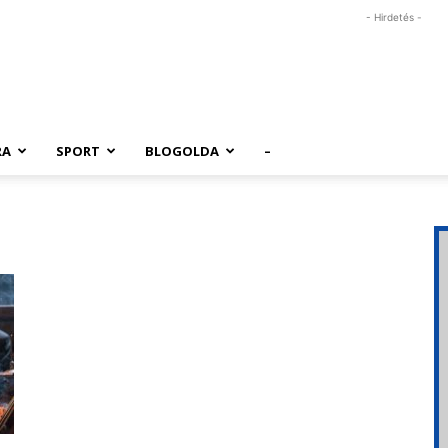
- Hirdetés -
RA
SPORT
BLOGOLDA
–