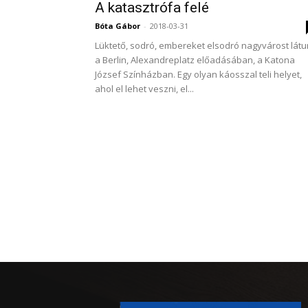
A katasztrófa felé
Bóta Gábor
-
2018-03-31
Lüktető, sodró, embereket elsodró nagyvárost lát
a Berlin, Alexandreplatz előadásában, a Katona
József Színházban. Egy olyan káosszal teli helyet,
ahol el lehet veszni, el...