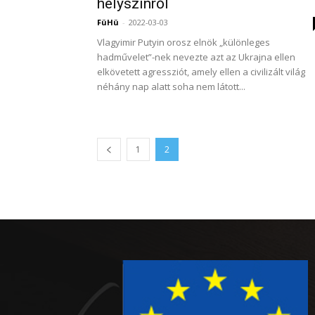
helyszínről
FüHü
-
2022-03-03
Vlagyimir Putyin orosz elnök „különleges
hadművelet”-nek nevezte azt az Ukrajna ellen
elkövetett agressziót, amely ellen a civilizált világ
néhány nap alatt soha nem látott...
1
2