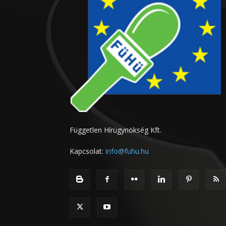
Független Hírügynökség Kft.
Kapcsolat:
info@fuhu.hu