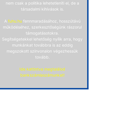
nem csak a politika lehetetleníti el, de a
társadalmi kihívások is.
A
fuhu.hu
fennmaradásához, hosszútávú
működéséhez, szerkesztőségünk rászorul
támogatásotokra.
Segítségetekkel lehetőség nyílik arra, hogy
munkánkat továbbra is az eddig
megszokott színvonalon végezhessük
tovább.
Ide kattintva megtalálod
bankszámlaszámunkat!