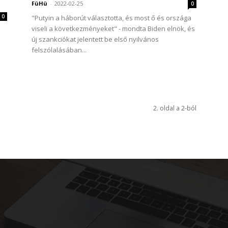
FüHü
-
2022-02-25
0
0
"Putyin a háborút választotta, és most ő és országa
viseli a következményeket" - mondta Biden elnök, és
új szankciókat jelentett be első nyilvános
felszólalásában...
2. oldal a 2-ból