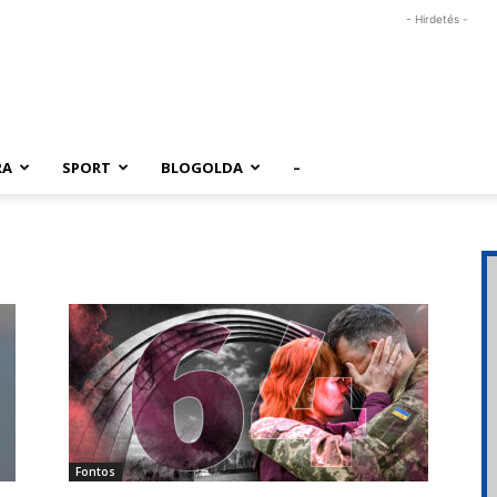
- Hirdetés -
RA
SPORT
BLOGOLDA
–
Fontos