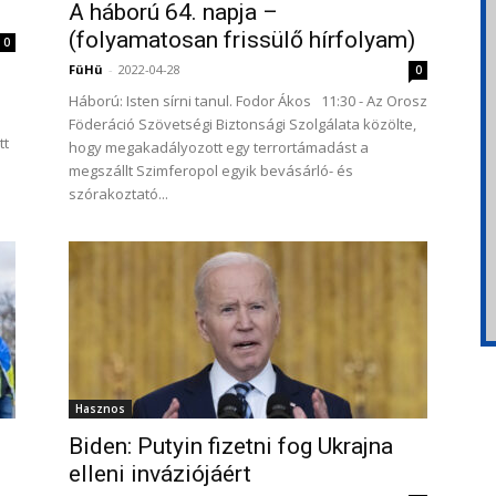
A háború 64. napja –
(folyamatosan frissülő hírfolyam)
0
FüHü
-
2022-04-28
0
Háború: Isten sírni tanul. Fodor Ákos 11:30 - Az Orosz
Föderáció Szövetségi Biztonsági Szolgálata közölte,
tt
hogy megakadályozott egy terrortámadást a
megszállt Szimferopol egyik bevásárló- és
szórakoztató...
Hasznos
Biden: Putyin fizetni fog Ukrajna
elleni inváziójáért