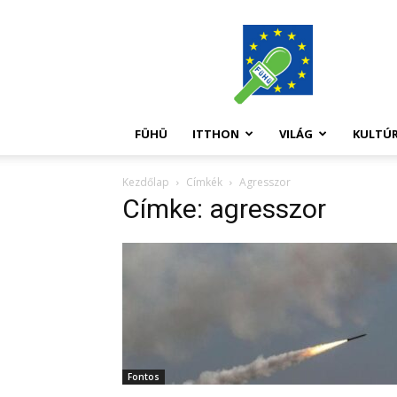
FüHü
FÜHÜ
ITTHON
VILÁG
KULTÚ
Kezdőlap
Címkék
Agresszor
Címke: agresszor
Fontos