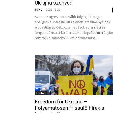
Ukrajna szenved
FüHü
-
2022-12-29
Az orosz agresszor tovább folytatja Ukrajna
energetikai infrastruktúrájának létesítményeinek
elpusztítását. Célzott támadások során légi és
tengeri bázisú cirkálórakétákat, légvédelmi irányíto
rakétákkal támadtak Ukrajna városaira....
Fontos
Freedom for Ukraine –
Folyamatosan frissülő hírek a