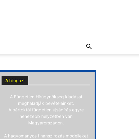
A hír igaz!
A Független Hírügynökség kiadásai
meghaladják bevételeinket.
A pártoktól független újságírás egyre
nehezebb helyzetben van
Magyarországon.
A hagyományos finanszírozás modelleket