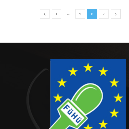
...
1
5
6
7