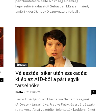
pénzbüntetésre ítélte a bíróság a nemrég
képviselővé választott Sebastian Münzenmaiert,
amiért kiderült, hogy ő szervezte a futball...
Érdekes
?
Választási siker után szakadás:
kilép az AfD-ből a párt egyik
0
társelnöke
FüHü
-
2017-09-26
0
Távozik pártjából az Alternatíva Németországnak
(AfD) egyik társelnöke, Frauke Petry, és a párt észak-
rajna-vesztfáliai vezetője - jelentették kedden német