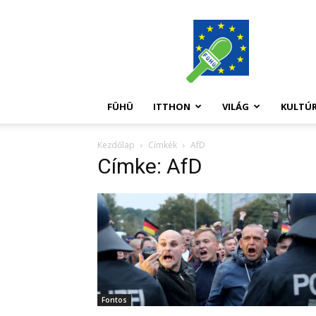
FüHü
FÜHÜ
ITTHON
VILÁG
KULTÚ
Kezdőlap
Címkék
AfD
Címke: AfD
Fontos