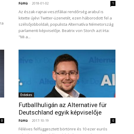
FüHü
-
2018-01-02
1
Az észak-rajnai-vesztfáliai rendőrség arabul is
kitette újévi Twitter-üzenetét, ezen háborodott fel a
ra
szélsőjobboldali, populista Alternatíva Németország
parlamenti képviselője. Beatrix von Storch azt írta:
"Mi a...
Érdekes
Futballhuligán az Alternative für
Deutschland egyik képviselője
FüHü
-
2017-10-19
0
0
Féléves felfüggesztett börtönre és 10 ezer eurós