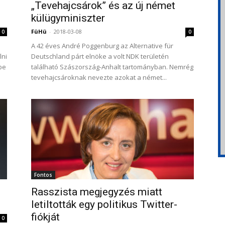
„Tevehajcsárok” és az új német
külügyminiszter
FüHü
-
2018-03-08
0
0
A 42 éves André Poggenburg az Alternative für
lni
Deutschland párt elnöke a volt NDK területén
mbe
található Szászország-Anhalt tartományban. Nemrég
tevehajcsároknak nevezte azokat a német...
Fontos
Rasszista megjegyzés miatt
letiltották egy politikus Twitter-
fiókját
0