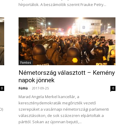
hírportálok. A beszámolók szerint Frauke Petry...
Fontos
Németország választott – Kemény
napok jönnek
FüHü
-
2017-09-25
0
0
Marad Angela Merkel kancellár, a
kereszténydemokraták megőrizték vezető
D)
szerepüket a vasárnapi németországi parlamenti
választásokon, de sok százezren elpártoltak a
párttól. Sokan az újonnan bejutó,...