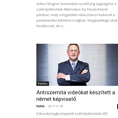
Arthur Wagner lemondott vezetőségi tagságáról a
szélsőjobboldali Alternative für Deutschland
pártban, mely a legutóbbi választáson bekerült a
parlamentbe Németországban. Magánjellegű okok
hivatkozott, de a...
Fontos
Antiszemita videókat készített a
német képviselő
FüHü
-
2017-11-28
A Bundestagba bejutott szélsőjobboldali AfD