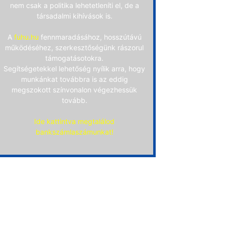
nem csak a politika lehetetleníti el, de a
társadalmi kihívások is.
A
fuhu.hu
fennmaradásához, hosszútávú
működéséhez, szerkesztőségünk rászorul
támogatásotokra.
Segítségetekkel lehetőség nyílik arra, hogy
munkánkat továbbra is az eddig
megszokott színvonalon végezhessük
tovább.
Ide kattintva megtalálod
bankszámlaszámunkat!