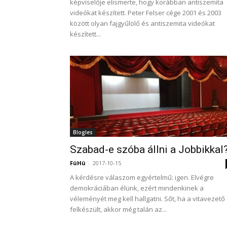
képviselője elismerte, hogy korábban antiszemita
videókat készített. Peter Felser cége 2001 és 2003
között olyan fajgyűlölő és antiszemita videókat
készített...
Blogles
Szabad-e szóba állni a Jobbikkal
FüHü
-
2017-10-15
A kérdésre válaszom egyértelmű: igen. Elvégre
demokráciában élünk, ezért mindenkinek a
véleményét meg kell hallgatni. Sőt, ha a vitavezető
felkészült, akkor még talán az...