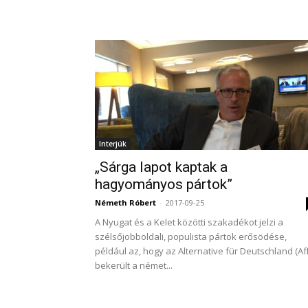
Interjúk
„Sárga lapot kaptak a
hagyományos pártok”
Németh Róbert
-
2017-09-25
A Nyugat és a Kelet közötti szakadékot jelzi a
szélsőjobboldali, populista pártok erősödése,
például az, hogy az Alternative für Deutschland (Af
bekerült a német...