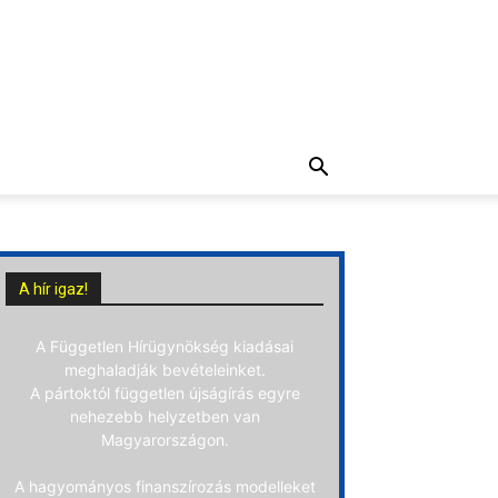
A hír igaz!
A Független Hírügynökség kiadásai
meghaladják bevételeinket.
A pártoktól független újságírás egyre
nehezebb helyzetben van
Magyarországon.
A hagyományos finanszírozás modelleket