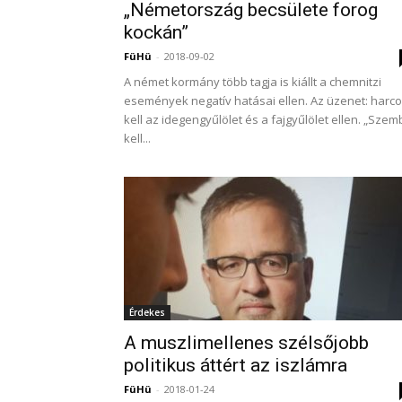
„Németország becsülete forog
kockán”
FüHü
-
2018-09-02
A német kormány több tagja is kiállt a chemnitzi
események negatív hatásai ellen. Az üzenet: harco
kell az idegengyűlölet és a fajgyűlölet ellen. „Sze
kell...
Érdekes
A muszlimellenes szélsőjobb
politikus áttért az iszlámra
FüHü
-
2018-01-24