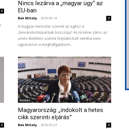
Nincs lezárva a „magyar ügy” az
EU-ban
0
Bak Mihály
-
2019-09-16
0
i
A magyar miniszter szerint az egész a
„bevándorláspártiak bosszúja” és le kéne zárni, az
uniós illetékes szerint folytatni kell: mintha nem
ugyanazon a meghallgatáson...
Fontos
Magyarország: „indokolt a hetes
cikk szerinti eljárás”
Bak Mihály
-
2018-03-27
0
0