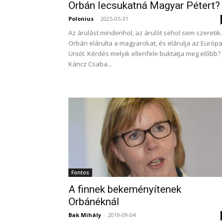
Orbán lecsukatná Magyar Pétert?
Polonius
-
2025-05-31
Az árulást mindenhol, az árulót sehol sem szeretik.
Orbán elárulta a magyarokat, és elárulja az Európa
Uniót. Kérdés melyik ellenfele buktatja meg előbb?
Káncz Csaba...
Fontos
A finnek bekeményítenek
Orbánéknál
Bak Mihály
-
2019-09-04