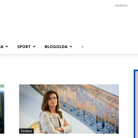
- Hirdetés -
RA
SPORT
BLOGOLDA
–
Fontos