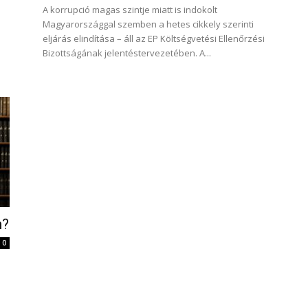
A korrupció magas szintje miatt is indokolt
Magyarországgal szemben a hetes cikkely szerinti
eljárás elindítása – áll az EP Költségvetési Ellenőrzési
Bizottságának jelentéstervezetében. A...
n?
0