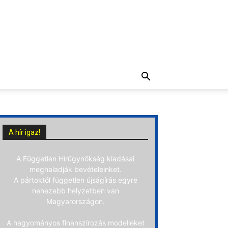
A hír igaz!
A Független Hírügynökség kiadásai
meghaladják bevételeinket.
A pártoktól független újságírás egyre
nehezebb helyzetben van
Magyarországon.
A hagyományos finanszírozás modelleket