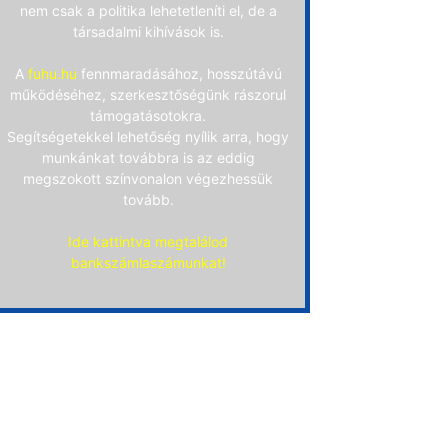
nem csak a politika lehetetleníti el, de a
társadalmi kihívások is.
A
fuhu.hu
fennmaradásához, hosszútávú
működéséhez, szerkesztőségünk rászorul
támogatásotokra.
Segítségetekkel lehetőség nyílik arra, hogy
munkánkat továbbra is az eddig
megszokott színvonalon végezhessük
tovább.
Ide kattintva megtalálod
bankszámlaszámunkat!