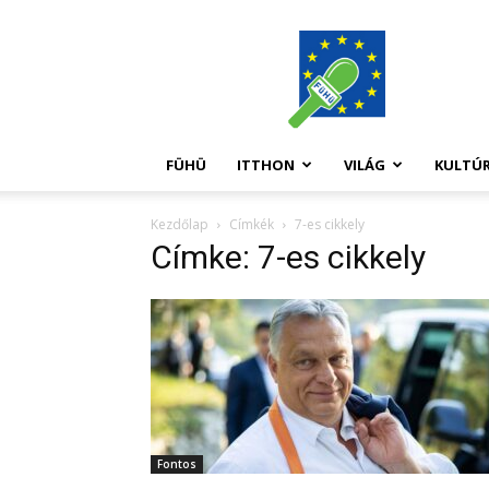
FüHü
FÜHÜ
ITTHON
VILÁG
KULTÚ
Kezdőlap
Címkék
7-es cikkely
Címke: 7-es cikkely
Fontos