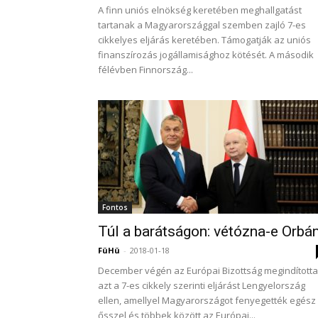
A finn uniós elnökség keretében meghallgatást
tartanak a Magyarországgal szemben zajló 7-es
cikkelyes eljárás keretében. Támogatják az uniós
finanszírozás jogállamisághoz kötését. A második
félévben Finnország...
Fontos
Túl a barátságon: vétózna-e Orbá
FüHü
-
2018-01-18
December végén az Európai Bizottság megindította
azt a 7-es cikkely szerinti eljárást Lengyelország
ellen, amellyel Magyarországot fenyegették egész
ősszel és többek között az Európai...