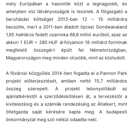
mely Európában a hasonlók közt a legnagyobb, és
amelyben vízi látványosságok is lesznek. A főigazgató a
beruházási költséget 2013-ban 12 – 15 milliárdra
becsülte, mert a 2011-ben átadott lipcsei Gondwanaland
1,65 hektáros fedett csarnoka 66,8 millió euróból, azaz az
akkori 1 EUR = 280 HUF árfolyamon 18 milliárd forintnak
megfelelő összegért épült fel Németországban,
Magyarországon meg minden olcsóbb, mint az köztudott.
A fővárosi közgyűlés 2014-ben fogadta el a Pannon Park
projekt előterjesztését, amiben nettó 15,7 milliárdos
összeg szerepelt. A projekt lebonyolítását az
ajánlatkéréstől a szerződéskötésen át, a tervezéstől a
kivitelezésig és a számlák rendezéséig az Állatkert, mint
ötletgazda saját kérésére kapta meg. A budapesti
önkormányzat meg szó nélkül odaadta neki.