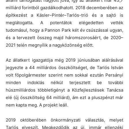
állami támogatást hagyott jóvá, így az állatkert már 43,7
milliárd forintból gazdálkodhatott. 2018 decemberében az
építkezést a Kásler–Pintér–Tarlós-trió és a sajtó is
meglátogatta. A potentátok elégedetten vették
tudomásul, hogy a Pannon Park két év csúszással ugyan,
és a tervezett összeg majd háromszorosáért, de 2020–
2021 telén megnyílik a nagyközönség előtt.
Az állatkert igazgatója még 2019 júniusában aláírásával
jegyezte a 44 milliárdos összköltséget, de Tarlós István
volt főpolgármester szerint nem sokkal ezután Persányi
minden indoklás nélkül terjesztett be további
húszmilliárdos többletigényt a Közfejlesztések Tanácsa
elé (új összköltség 64 milliárd), ám ezt a pluszpénzt már
nem kapta meg. A projekt leáll.
2019 októberében önkormányzati választás, melyet
Tarlós elveszít. Megkezdődik az új, immár ellenzéki