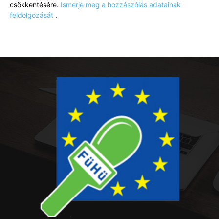
csökkentésére.
Ismerje meg a hozzászólás adatainak
feldolgozását
.