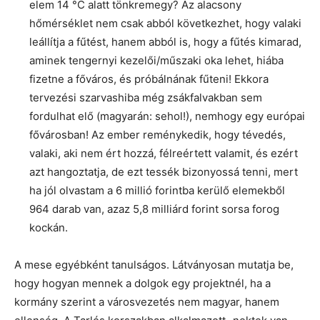
elem 14 °C alatt tönkremegy? Az alacsony
hőmérséklet nem csak abból következhet, hogy valaki
leállítja a fűtést, hanem abból is, hogy a fűtés kimarad,
aminek tengernyi kezelői/műszaki oka lehet, hiába
fizetne a főváros, és próbálnának fűteni! Ekkora
tervezési szarvashiba még zsákfalvakban sem
fordulhat elő (magyarán: sehol!), nemhogy egy európai
fővárosban! Az ember reménykedik, hogy tévedés,
valaki, aki nem ért hozzá, félreértett valamit, és ezért
azt hangoztatja, de ezt tessék bizonyossá tenni, mert
ha jól olvastam a 6 millió forintba kerülő elemekből
964 darab van, azaz 5,8 milliárd forint sorsa forog
kockán.
A mese egyébként tanulságos. Látványosan mutatja be,
hogy hogyan mennek a dolgok egy projektnél, ha a
kormány szerint a városvezetés nem magyar, hanem