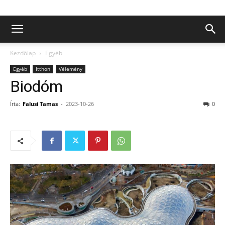
Kezdőlap
Egyéb
Egyéb
Itthon
Vélemény
Biodóm
Írta:
Falusi Tamas
-
2023-10-26
0