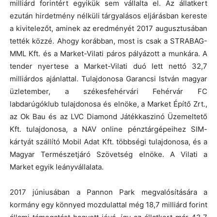
milliárd forintért egyikük sem vállalta el. Az állatkert
ezután hirdetmény nélküli tárgyalásos eljárásban kereste
a kivitelezőt, aminek az eredményét 2017 augusztusában
tették közzé. Ahogy korábban, most is csak a STRABAG-
MML Kft. és a Market-Vilati páros pályázott a munkára. A
tender nyertese a Market-Vilati duó lett nettó 32,7
milliárdos ajánlattal. Tulajdonosa Garancsi István magyar
üzletember, a székesfehérvári Fehérvár FC
labdarúgóklub tulajdonosa és elnöke, a Market Építő Zrt.,
az Ok Bau és az LVC Diamond Játékkaszinó Üzemeltető
Kft. tulajdonosa, a NAV online pénztárgépeihez SIM-
kártyát szállító Mobil Adat Kft. többségi tulajdonosa, és a
Magyar Természetjáró Szövetség elnöke. A Vilati a
Market egyik leányvállalata.
2017 júniusában a Pannon Park megvalósítására a
kormány egy könnyed mozdulattal még 18,7 milliárd forint