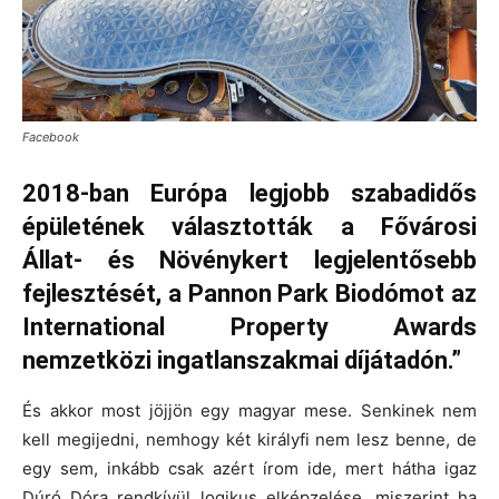
Facebook
2018-ban Európa legjobb szabadidős
épületének választották a Fővárosi
Állat- és Növénykert legjelentősebb
fejlesztését, a Pannon Park Biodómot az
International Property Awards
nemzetközi ingatlanszakmai díjátadón.”
És akkor most jöjjön egy magyar mese. Senkinek nem
kell megijedni, nemhogy két királyfi nem lesz benne, de
egy sem, inkább csak azért írom ide, mert hátha igaz
Dúró Dóra rendkívül logikus elképzelése, miszerint ha