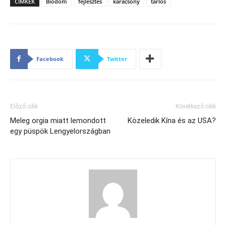
CÍMKÉK
Biodóm
fejlesztés
karácsony
tarlós
Facebook
Twitter
Előző cikk
Következő cikk
Meleg orgia miatt lemondott
Közeledik Kína és az USA?
egy püspök Lengyelországban