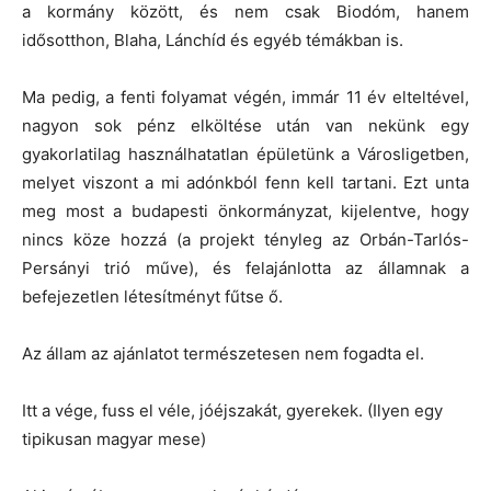
a kormány között, és nem csak Biodóm, hanem
idősotthon, Blaha, Lánchíd és egyéb témákban is.
Ma pedig, a fenti folyamat végén, immár 11 év elteltével,
nagyon sok pénz elköltése után van nekünk egy
gyakorlatilag használhatatlan épületünk a Városligetben,
melyet viszont a mi adónkból fenn kell tartani. Ezt unta
meg most a budapesti önkormányzat, kijelentve, hogy
nincs köze hozzá (a projekt tényleg az Orbán-Tarlós-
Persányi trió műve), és felajánlotta az államnak a
befejezetlen létesítményt fűtse ő.
Az állam az ajánlatot természetesen nem fogadta el.
Itt a vége, fuss el véle, jóéjszakát, gyerekek. (Ilyen egy
tipikusan magyar mese)