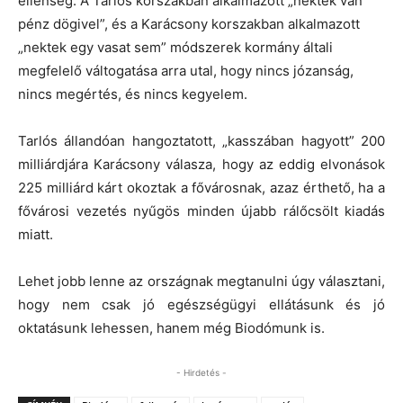
ellenség. A Tarlós korszakban alkalmazott „nektek van
pénz dögivel”, és a Karácsony korszakban alkalmazott
„nektek egy vasat sem” módszerek kormány általi
megfelelő váltogatása arra utal, hogy nincs józanság,
nincs megértés, és nincs kegyelem.
Tarlós állandóan hangoztatott, „kasszában hagyott” 200
milliárdjára Karácsony válasza, hogy az eddig elvonások
225 milliárd kárt okoztak a fővárosnak, azaz érthető, ha a
fővárosi vezetés nyűgös minden újabb rálőcsölt kiadás
miatt.
Lehet jobb lenne az országnak megtanulni úgy választani,
hogy nem csak jó egészségügyi ellátásunk és jó
oktatásunk lehessen, hanem még Biodómunk is.
- Hirdetés -