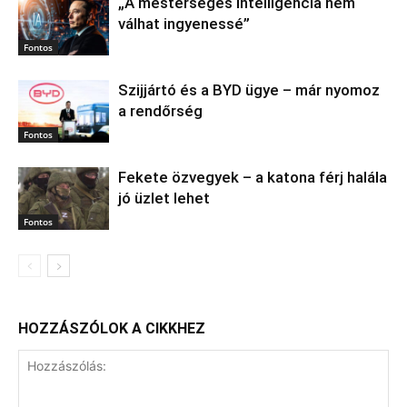
„A mesterséges intelligencia nem
válhat ingyenessé”
Fontos
Szijjártó és a BYD ügye – már nyomoz
a rendőrség
Fontos
Fekete özvegyek – a katona férj halála
jó üzlet lehet
Fontos
HOZZÁSZÓLOK A CIKKHEZ