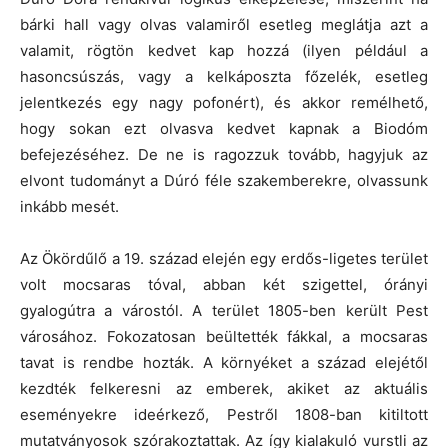
bárki hall vagy olvas valamiről esetleg meglátja azt a
valamit, rögtön kedvet kap hozzá (ilyen például a
hasoncsúszás, vagy a kelkáposzta főzelék, esetleg
jelentkezés egy nagy pofonért), és akkor remélhető,
hogy sokan ezt olvasva kedvet kapnak a Biodóm
befejezéséhez. De ne is ragozzuk tovább, hagyjuk az
elvont tudományt a Dúró féle szakemberekre, olvassunk
inkább mesét.
Az Ökördűlő a 19. század elején egy erdős-ligetes terület
volt mocsaras tóval, abban két szigettel, órányi
gyalogútra a várostól. A terület 1805-ben került Pest
városához. Fokozatosan beültették fákkal, a mocsaras
tavat is rendbe hozták. A környéket a század elejétől
kezdték felkeresni az emberek, akiket az aktuális
eseményekre ideérkező, Pestről 1808-ban kitiltott
mutatványosok szórakoztattak. Az így kialakuló vurstli az