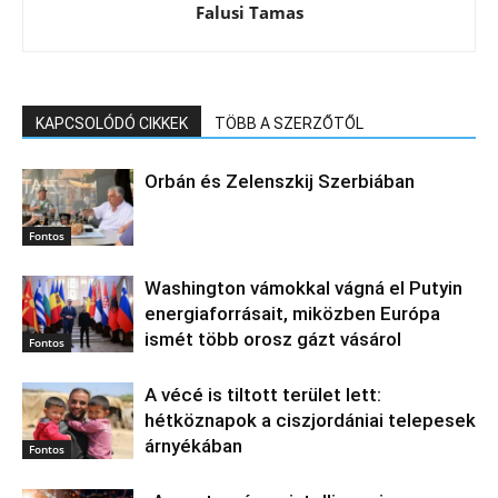
Falusi Tamas
KAPCSOLÓDÓ CIKKEK
TÖBB A SZERZŐTŐL
Orbán és Zelenszkij Szerbiában
Fontos
Washington vámokkal vágná el Putyin
energiaforrásait, miközben Európa
ismét több orosz gázt vásárol
Fontos
A vécé is tiltott terület lett:
hétköznapok a ciszjordániai telepesek
árnyékában
Fontos