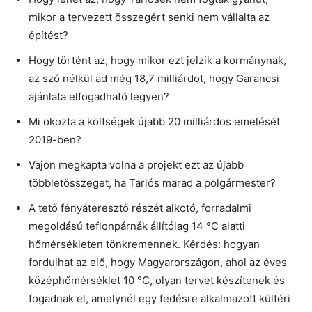
mikor a tervezett összegért senki nem vállalta az
építést?
Hogy történt az, hogy mikor ezt jelzik a kormánynak,
az szó nélkül ad még 18,7 milliárdot, hogy Garancsi
ajánlata elfogadható legyen?
Mi okozta a költségek újabb 20 milliárdos emelését
2019-ben?
Vajon megkapta volna a projekt ezt az újabb
többletösszeget, ha Tarlós marad a polgármester?
A tető fényáteresztő részét alkotó, forradalmi
megoldású teflonpárnák állítólag 14 °C alatti
hőmérsékleten tönkremennek. Kérdés: hogyan
fordulhat az elő, hogy Magyarországon, ahol az éves
középhőmérséklet 10 °C, olyan tervet készítenek és
fogadnak el, amelynél egy fedésre alkalmazott kültéri