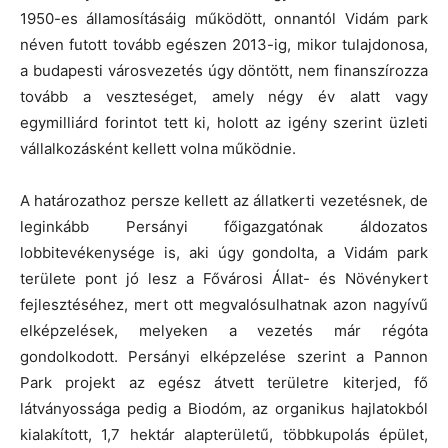
1950-es államosításáig működött, onnantól Vidám park
néven futott tovább egészen 2013-ig, mikor tulajdonosa,
a budapesti városvezetés úgy döntött, nem finanszírozza
tovább a veszteséget, amely négy év alatt vagy
egymilliárd forintot tett ki, holott az igény szerint üzleti
vállalkozásként kellett volna működnie.
A határozathoz persze kellett az állatkerti vezetésnek, de
leginkább Persányi főigazgatónak áldozatos
lobbitevékenysége is, aki úgy gondolta, a Vidám park
területe pont jó lesz a Fővárosi Állat- és Növénykert
fejlesztéséhez, mert ott megvalósulhatnak azon nagyívű
elképzelések, melyeken a vezetés már régóta
gondolkodott. Persányi elképzelése szerint a Pannon
Park projekt az egész átvett területre kiterjed, fő
látványossága pedig a Biodóm, az organikus hajlatokból
kialakított, 1,7 hektár alapterületű, többkupolás épület,