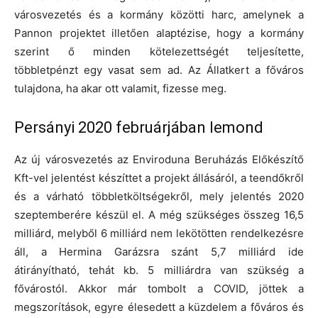
városvezetés és a kormány közötti harc, amelynek a
Pannon projektet illetően alaptézise, hogy a kormány
szerint ő minden kötelezettségét teljesítette,
többletpénzt egy vasat sem ad. Az Állatkert a főváros
tulajdona, ha akar ott valamit, fizesse meg.
Persányi 2020 februárjában lemond
Az új városvezetés az Enviroduna Beruházás Előkészítő
Kft-vel jelentést készíttet a projekt állásáról, a teendőkről
és a várható többletköltségekről, mely jelentés 2020
szeptemberére készül el. A még szükséges összeg 16,5
milliárd, melyből 6 milliárd nem lekötötten rendelkezésre
áll, a Hermina Garázsra szánt 5,7 milliárd ide
átirányítható, tehát kb. 5 milliárdra van szükség a
fővárostól. Akkor már tombolt a COVID, jöttek a
megszorítások, egyre élesedett a küzdelem a főváros és