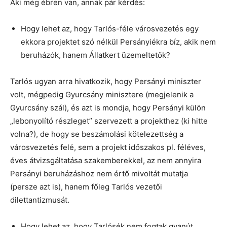
Aki még ébren van, annak pár kérdés:
Hogy lehet az, hogy Tarlós-féle városvezetés egy
ekkora projektet szó nélkül Persányiékra bíz, akik nem
beruházók, hanem Állatkert üzemeltetők?
Tarlós ugyan arra hivatkozik, hogy Persányi miniszter
volt, mégpedig Gyurcsány minisztere (megjelenik a
Gyurcsány szál), és azt is mondja, hogy Persányi külön
„lebonyolító részleget” szervezett a projekthez (ki hitte
volna?), de hogy se beszámolási kötelezettség a
városvezetés felé, sem a projekt időszakos pl. féléves,
éves átvizsgáltatása szakemberekkel, az nem annyira
Persányi beruházáshoz nem értő mivoltát mutatja
(persze azt is), hanem főleg Tarlós vezetői
dilettantizmusát.
Hogy lehet az, hogy Tarlósék nem fogtak gyanút,