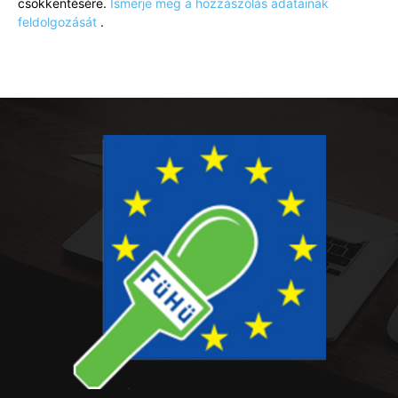
csökkentésére.
Ismerje meg a hozzászólás adatainak
feldolgozását
.