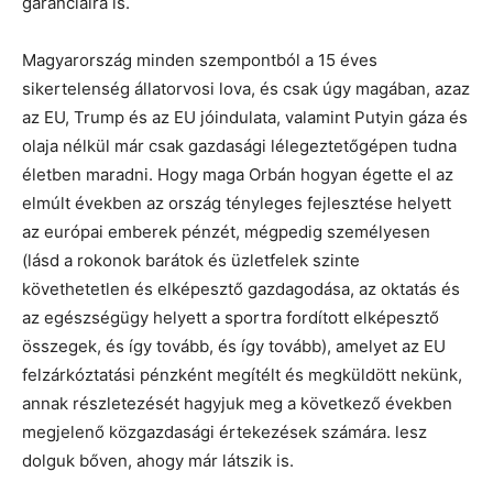
garanciáira is.
Magyarország minden szempontból a 15 éves
sikertelenség állatorvosi lova, és csak úgy magában, azaz
az EU, Trump és az EU jóindulata, valamint Putyin gáza és
olaja nélkül már csak gazdasági lélegeztetőgépen tudna
életben maradni. Hogy maga Orbán hogyan égette el az
elmúlt években az ország tényleges fejlesztése helyett
az európai emberek pénzét, mégpedig személyesen
(lásd a rokonok barátok és üzletfelek szinte
követhetetlen és elképesztő gazdagodása, az oktatás és
az egészségügy helyett a sportra fordított elképesztő
összegek, és így tovább, és így tovább), amelyet az EU
felzárkóztatási pénzként megítélt és megküldött nekünk,
annak részletezését hagyjuk meg a következő években
megjelenő közgazdasági értekezések számára. lesz
dolguk bőven, ahogy már látszik is.