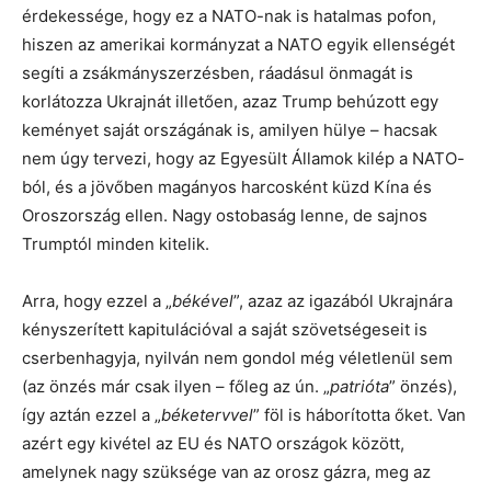
érdekessége, hogy ez a NATO-nak is hatalmas pofon,
hiszen az amerikai kormányzat a NATO egyik ellenségét
segíti a zsákmányszerzésben, ráadásul önmagát is
korlátozza Ukrajnát illetően, azaz Trump behúzott egy
keményet saját országának is, amilyen hülye – hacsak
nem úgy tervezi, hogy az Egyesült Államok kilép a NATO-
ból, és a jövőben magányos harcosként küzd Kína és
Oroszország ellen. Nagy ostobaság lenne, de sajnos
Trumptól minden kitelik.
Arra, hogy ezzel a „
békével
”, azaz az igazából Ukrajnára
kényszerített kapitulációval a saját szövetségeseit is
cserbenhagyja, nyilván nem gondol még véletlenül sem
(az önzés már csak ilyen – főleg az ún. „
patrióta
” önzés),
így aztán ezzel a „
béketervvel
” föl is háborította őket. Van
azért egy kivétel az EU és NATO országok között,
amelynek nagy szüksége van az orosz gázra, meg az