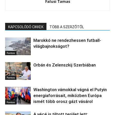
Falusi Tamas
KAPCSOLÓDÓ CIKKEK
TÖBB A SZERZŐTŐL
Marokkó ne rendezhessen futball-
világbajnokságot?
Fontos
Orbán és Zelenszkij Szerbiában
Fontos
Washington vámokkal vágná el Putyin
energiaforrásait, miközben Európa
ismét több orosz gázt vásárol
Fontos
A vécé is tiltott terület lett: