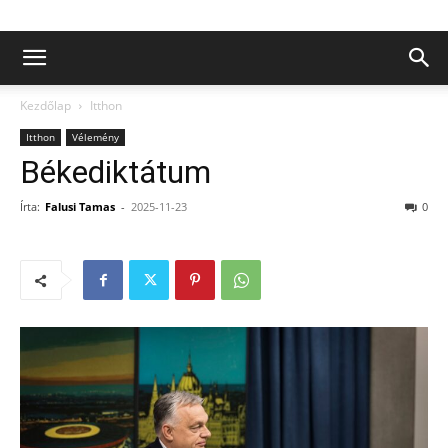
Kezdőlap
Itthon
Itthon
Vélemény
Békediktátum
Írta:
Falusi Tamas
-
2025-11-23
0