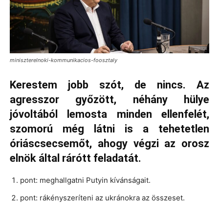
miniszterelnoki-kommunikacios-foosztaly
Kerestem jobb szót, de nincs. Az
agresszor győzött, néhány hülye
jóvoltából lemosta minden ellenfelét,
szomorú még látni is a tehetetlen
óriáscsecsemőt, ahogy végzi az orosz
elnök által rárótt feladatát.
pont: meghallgatni Putyin kívánságait.
pont: rákényszeríteni az ukránokra az összeset.