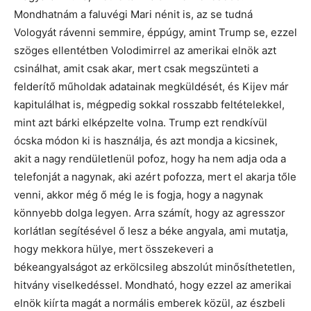
Mondhatnám a faluvégi Mari nénit is, az se tudná
Vologyát rávenni semmire, éppúgy, amint Trump se, ezzel
szöges ellentétben Volodimirrel az amerikai elnök azt
csinálhat, amit csak akar, mert csak megszünteti a
felderítő műholdak adatainak megküldését, és Kijev már
kapitulálhat is, mégpedig sokkal rosszabb feltételekkel,
mint azt bárki elképzelte volna. Trump ezt rendkívül
ócska módon ki is használja, és azt mondja a kicsinek,
akit a nagy rendületlenül pofoz, hogy ha nem adja oda a
telefonját a nagynak, aki azért pofozza, mert el akarja tőle
venni, akkor még ő még le is fogja, hogy a nagynak
könnyebb dolga legyen. Arra számít, hogy az agresszor
korlátlan segítésével ő lesz a béke angyala, ami mutatja,
hogy mekkora hülye, mert összekeveri a
békeangyalságot az erkölcsileg abszolút minősíthetetlen,
hitvány viselkedéssel. Mondható, hogy ezzel az amerikai
elnök kiírta magát a normális emberek közül, az észbeli