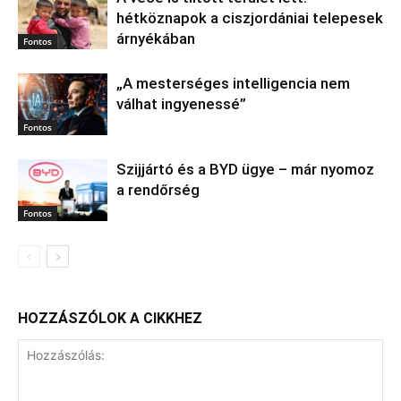
hétköznapok a ciszjordániai telepesek
árnyékában
Fontos
„A mesterséges intelligencia nem
válhat ingyenessé”
Fontos
Szijjártó és a BYD ügye – már nyomoz
a rendőrség
Fontos
HOZZÁSZÓLOK A CIKKHEZ