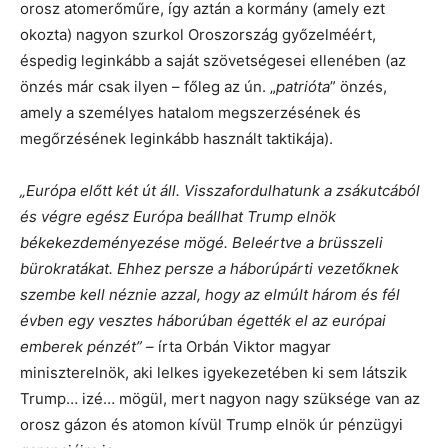
orosz atomerőműre, így aztán a kormány (amely ezt
okozta) nagyon szurkol Oroszország győzelméért,
éspedig leginkább a saját szövetségesei ellenében (az
önzés már csak ilyen – főleg az ún. „
patrióta
” önzés,
amely a személyes hatalom megszerzésének és
megőrzésének leginkább használt taktikája).
„Európa előtt két út áll. Visszafordulhatunk a zsákutcából
és végre egész Európa beállhat Trump elnök
békekezdeményezése mögé. Beleértve a brüsszeli
bürokratákat. Ehhez persze a háborúpárti vezetőknek
szembe kell néznie azzal, hogy az elmúlt három és fél
évben egy vesztes háborúban égették el az európai
emberek pénzét”
–
írta Orbán Viktor magyar
miniszterelnök, aki lelkes igyekezetében ki sem látszik
Trump… izé… mögül, mert nagyon nagy szüksége van az
orosz gázon és atomon kívül Trump elnök úr pénzügyi