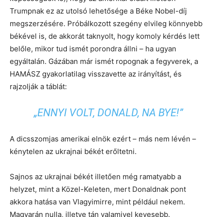
Trumpnak ez az utolsó lehetősége a Béke Nobel-díj
megszerzésére. Próbálkozott szegény elvileg könnyebb
békével is, de akkorát taknyolt, hogy komoly kérdés lett
belőle, mikor tud ismét porondra állni – ha ugyan
egyáltalán. Gázában már ismét ropognak a fegyverek, a
HAMÁSZ gyakorlatilag visszavette az irányítást, és
rajzolják a táblát:
„
ENNYI VOLT, DONALD, NA BYE!
”
A dicsszomjas amerikai elnök ezért – más nem lévén –
kénytelen az ukrajnai békét erőltetni.
Sajnos az ukrajnai békét illetően még ramatyabb a
helyzet, mint a Közel-Keleten, mert Donaldnak pont
akkora hatása van Vlagyimirre, mint például nekem.
Magyarán nulla, illetve tán valamivel kevesebb.