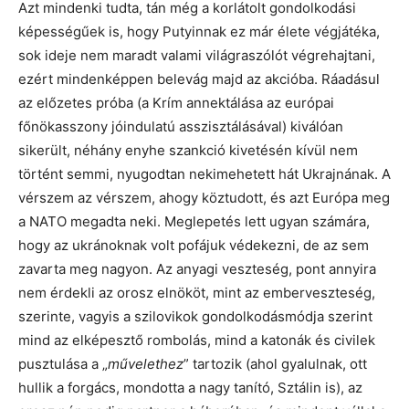
Azt mindenki tudta, tán még a korlátolt gondolkodási
képességűek is, hogy Putyinnak ez már élete végjátéka,
sok ideje nem maradt valami világraszólót végrehajtani,
ezért mindenképpen belevág majd az akcióba. Ráadásul
az előzetes próba (a Krím annektálása az európai
főnökasszony jóindulatú asszisztálásával) kiválóan
sikerült, néhány enyhe szankció kivetésén kívül nem
történt semmi, nyugodtan nekimehetett hát Ukrajnának. A
vérszem az vérszem, ahogy köztudott, és azt Európa meg
a NATO megadta neki. Meglepetés lett ugyan számára,
hogy az ukránoknak volt pofájuk védekezni, de az sem
zavarta meg nagyon. Az anyagi veszteség, pont annyira
nem érdekli az orosz elnököt, mint az emberveszteség,
szerinte, vagyis a szilovikok gondolkodásmódja szerint
mind az elképesztő rombolás, mind a katonák és civilek
pusztulása a „
művelethez
” tartozik (ahol gyalulnak, ott
hullik a forgács, mondotta a nagy tanító, Sztálin is), az