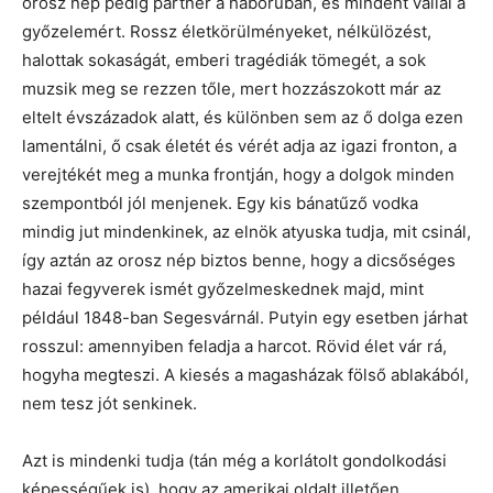
orosz nép pedig partner a háborúban, és mindent vállal a
győzelemért. Rossz életkörülményeket, nélkülözést,
halottak sokaságát, emberi tragédiák tömegét, a sok
muzsik meg se rezzen tőle, mert hozzászokott már az
eltelt évszázadok alatt, és különben sem az ő dolga ezen
lamentálni, ő csak életét és vérét adja az igazi fronton, a
verejtékét meg a munka frontján, hogy a dolgok minden
szempontból jól menjenek. Egy kis bánatűző vodka
mindig jut mindenkinek, az elnök atyuska tudja, mit csinál,
így aztán az orosz nép biztos benne, hogy a dicsőséges
hazai fegyverek ismét győzelmeskednek majd, mint
például 1848-ban Segesvárnál. Putyin egy esetben járhat
rosszul: amennyiben feladja a harcot. Rövid élet vár rá,
hogyha megteszi. A kiesés a magasházak fölső ablakából,
nem tesz jót senkinek.
Azt is mindenki tudja (tán még a korlátolt gondolkodási
képességűek is), hogy az amerikai oldalt illetően