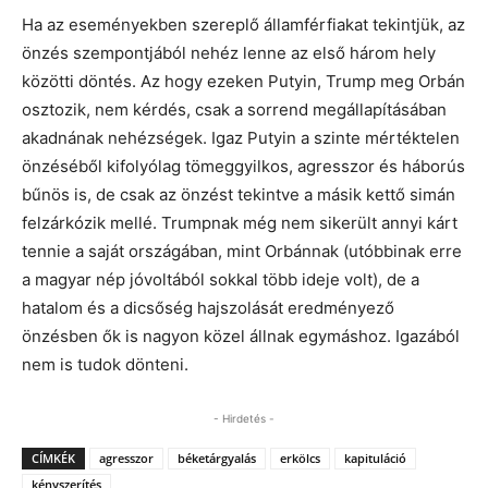
Ha az eseményekben szereplő államférfiakat tekintjük, az
önzés szempontjából nehéz lenne az első három hely
közötti döntés. Az hogy ezeken Putyin, Trump meg Orbán
osztozik, nem kérdés, csak a sorrend megállapításában
akadnának nehézségek. Igaz Putyin a szinte mértéktelen
önzéséből kifolyólag tömeggyilkos, agresszor és háborús
bűnös is, de csak az önzést tekintve a másik kettő simán
felzárkózik mellé. Trumpnak még nem sikerült annyi kárt
tennie a saját országában, mint Orbánnak (utóbbinak erre
a magyar nép jóvoltából sokkal több ideje volt), de a
hatalom és a dicsőség hajszolását eredményező
önzésben ők is nagyon közel állnak egymáshoz. Igazából
nem is tudok dönteni.
- Hirdetés -
CÍMKÉK
agresszor
béketárgyalás
erkölcs
kapituláció
kényszerítés