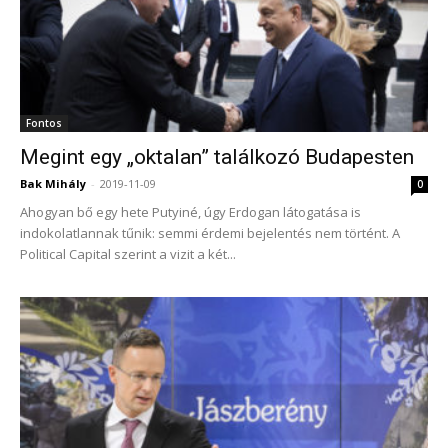
Fontos
Megint egy „oktalan” találkozó Budapesten
Bak Mihály
-
2019-11-09
0
Ahogyan bő egy hete Putyiné, úgy Erdogan látogatása is
indokolatlannak tűnik: semmi érdemi bejelentés nem történt. A
Political Capital szerint a vizit a két...