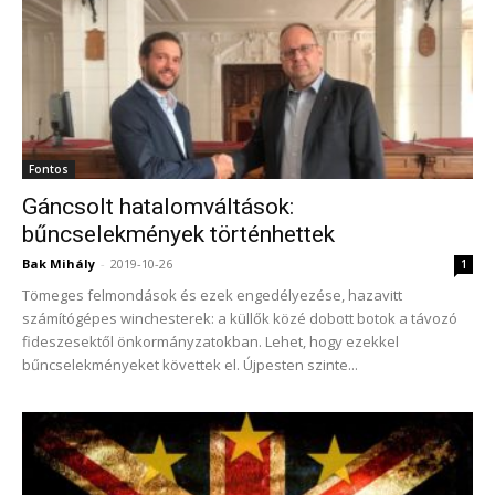
Fontos
Gáncsolt hatalomváltások:
bűncselekmények történhettek
Bak Mihály
-
2019-10-26
1
Tömeges felmondások és ezek engedélyezése, hazavitt
számítógépes winchesterek: a küllők közé dobott botok a távozó
fideszesektől önkormányzatokban. Lehet, hogy ezekkel
bűncselekményeket követtek el. Újpesten szinte...