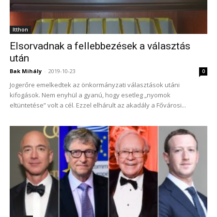
Itthon
Elsorvadnak a fellebbezések a választás
után
Bak Mihály
-
2019-10-23
0
Jogerőre emelkedtek az önkormányzati választások utáni
kifogások. Nem enyhül a gyanú, hogy esetleg „nyomok
eltüntetése” volt a cél. Ezzel elhárult az akadály a Fővárosi...