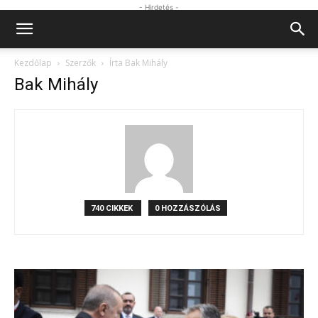
- Hirdetés -
Kezdőlap
Szerzők
Írta Bak Mihály
Bak Mihály
740 CIKKEK
0 HOZZÁSZÓLÁS