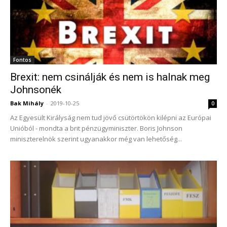
Fontos
Brexit: nem csinálják és nem is halnak meg
Johnsonék
Bak Mihály
-
2019-10-25
0
Az Egyesült Királyság nem tud jövő csütörtökön kilépni az Európai
Unióból - mondta a brit pénzügyminiszter. Boris Johnson
miniszterelnök szerint ugyanakkor még van lehetőség...