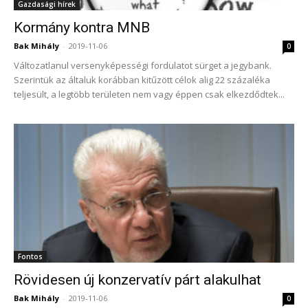
Gazdasági hírek
Kormány kontra MNB
Bak Mihály
-
2019-11-06
0
Változatlanul versenyképességi fordulatot sürget a jegybank.
Szerintük az általuk korábban kitűzött célok alig 22 százaléka
teljesült, a legtöbb területen nem vagy éppen csak elkezdődtek...
Fontos
Rövidesen új konzervatív párt alakulhat
Bak Mihály
-
2019-11-06
0