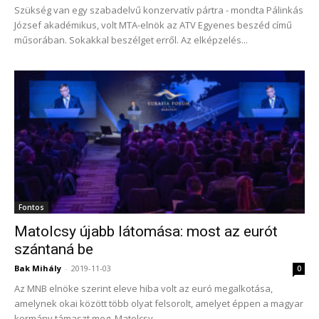
Szükség van egy szabadelvű konzervatív pártra - mondta Pálinkás
József akadémikus, volt MTA-elnök az ATV Egyenes beszéd című
műsorában. Sokakkal beszélget erről. Az elképzelés...
Fontos
Matolcsy újabb látomása: most az eurót
szántaná be
Bak Mihály
-
2019-11-03
0
Az MNB elnöke szerint eleve hiba volt az euró megalkotása,
amelynek okai között több olyat felsorolt, amelyet éppen a magyar
kormány támaszt meg. Matolcsy...