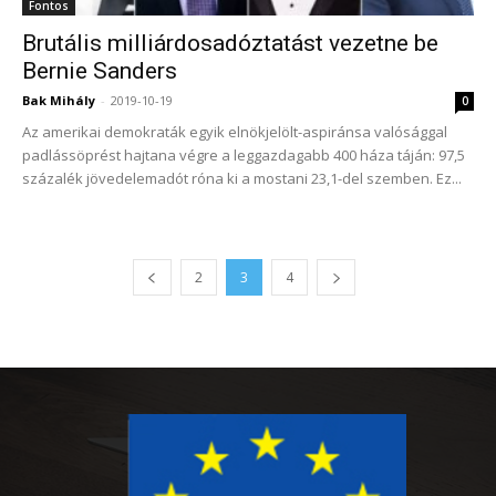
Fontos
Brutális milliárdosadóztatást vezetne be
Bernie Sanders
Bak Mihály
-
2019-10-19
0
Az amerikai demokraták egyik elnökjelölt-aspiránsa valósággal
padlássöprést hajtana végre a leggazdagabb 400 háza táján: 97,5
százalék jövedelemadót róna ki a mostani 23,1-del szemben. Ez...
2
3
4