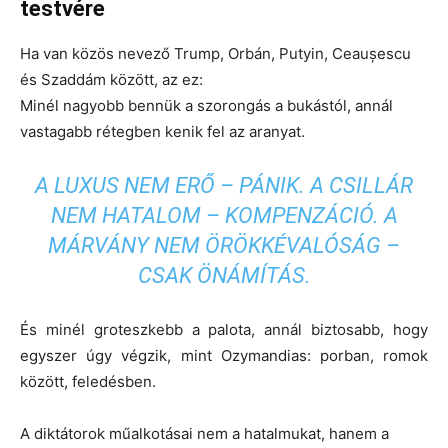
testvére
Ha van közös nevező Trump, Orbán, Putyin, Ceaușescu
és Szaddám között, az ez:
Minél nagyobb bennük a szorongás a bukástól, annál
vastagabb rétegben kenik fel az aranyat.
A LUXUS NEM ERŐ – PÁNIK. A CSILLÁR
NEM HATALOM – KOMPENZÁCIÓ. A
MÁRVÁNY NEM ÖRÖKKÉVALÓSÁG –
CSAK ÖNÁMÍTÁS.
És minél groteszkebb a palota, annál biztosabb, hogy
egyszer úgy végzik, mint Ozymandias: porban, romok
között, feledésben.
A diktátorok műalkotásai nem a hatalmukat, hanem a