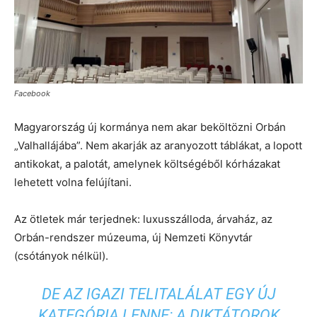
Facebook
Magyarország új kormánya nem akar beköltözni Orbán
„Valhallájába”. Nem akarják az aranyozott táblákat, a lopott
antikokat, a palotát, amelynek költségéből kórházakat
lehetett volna felújítani.
Az ötletek már terjednek: luxusszálloda, árvaház, az
Orbán-rendszer múzeuma, új Nemzeti Könyvtár
(csótányok nélkül).
DE AZ IGAZI TELITALÁLAT EGY ÚJ
KATEGÓRIA LENNE:
A DIKTÁTOROK