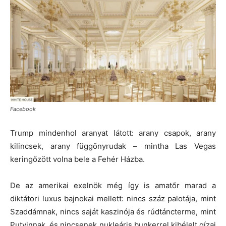
Facebook
Trump mindenhol aranyat látott: arany csapok, arany
kilincsek, arany függönyrudak – mintha Las Vegas
keringőzött volna bele a Fehér Házba.
De az amerikai exelnök még így is amatőr marad a
diktátori luxus bajnokai mellett: nincs száz palotája, mint
Szaddámnak, nincs saját kaszinója és rúdtáncterme, mint
Putyinnak, és nincsenek nukleáris bunkerrel kibélelt gízai