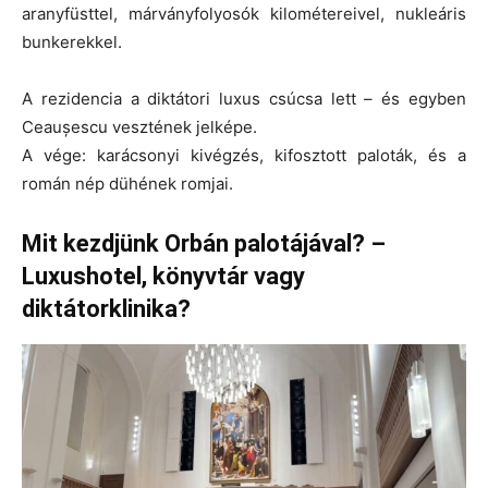
aranyfüsttel, márványfolyosók kilométereivel, nukleáris
bunkerekkel.
A rezidencia a diktátori luxus csúcsa lett – és egyben
Ceaușescu vesztének jelképe.
A vége: karácsonyi kivégzés, kifosztott paloták, és a
román nép dühének romjai.
Mit kezdjünk Orbán palotájával? –
Luxushotel, könyvtár vagy
diktátorklinika?