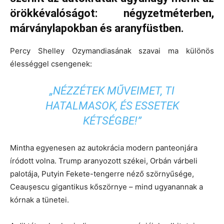
örökkévalóságot: négyzetméterben,
márványlapokban és aranyfüstben.
Percy Shelley Ozymandiasának szavai ma különös
élességgel csengenek:
„NÉZZÉTEK
MŰVEIMET, TI
HATALMASOK, ÉS ESSETEK
KÉTSÉGBE!”
Mintha egyenesen az autokrácia modern panteonjára
íródott volna. Trump aranyozott székei, Orbán várbeli
palotája, Putyin Fekete-tengerre néző szörnyűsége,
Ceaușescu gigantikus kőszörnye – mind ugyanannak a
kórnak a tünetei.