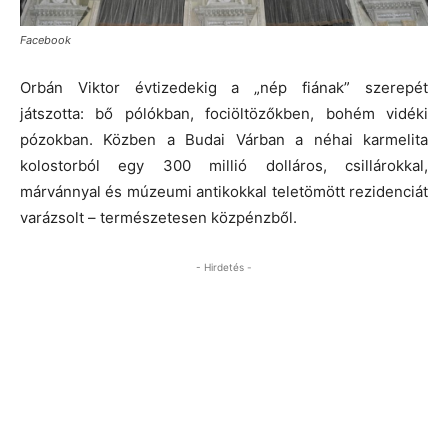
Facebook
Orbán Viktor évtizedekig a „nép fiának” szerepét
játszotta: bő pólókban, fociöltözőkben, bohém vidéki
pózokban. Közben a Budai Várban a néhai karmelita
kolostorból egy 300 millió dolláros, csillárokkal,
márvánnyal és múzeumi antikokkal teletömött rezidenciát
varázsolt – természetesen közpénzből.
- Hirdetés -