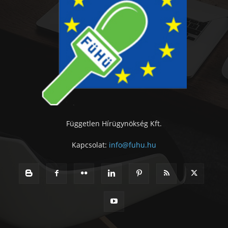
Független Hírügynökség Kft.
Kapcsolat:
info@fuhu.hu