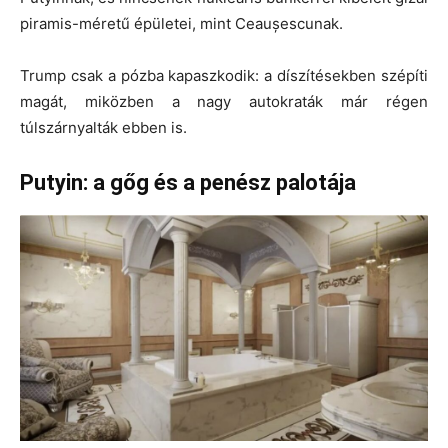
piramis-méretű épületei, mint Ceaușescunak.
Trump csak a pózba kapaszkodik: a díszítésekben szépíti
magát, miközben a nagy autokraták már régen
túlszárnyalták ebben is.
Putyin: a gőg és a penész palotája