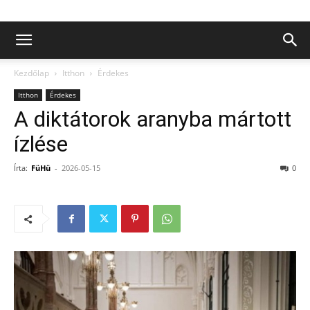
Kezdőlap
Itthon
Érdekes
Itthon
Érdekes
A diktátorok aranyba mártott
ízlése
Írta:
FüHü
-
2026-05-15
0