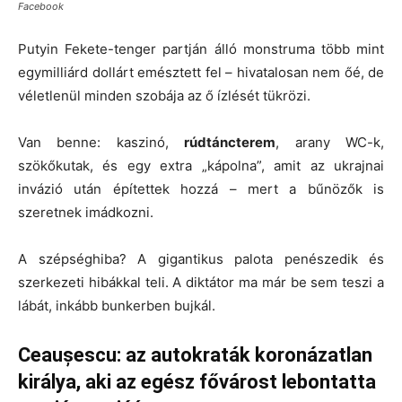
Facebook
Putyin Fekete-tenger partján álló monstruma több mint
egymilliárd dollárt emésztett fel – hivatalosan nem őé, de
véletlenül minden szobája az ő ízlését tükrözi.
Van benne: kaszinó,
rúdtáncterem
, arany WC-k,
szökőkutak, és egy extra „kápolna”, amit az ukrajnai
invázió után építettek hozzá – mert a bűnözők is
szeretnek imádkozni.
A szépséghiba? A gigantikus palota penészedik és
szerkezeti hibákkal teli. A diktátor ma már be sem teszi a
lábát, inkább bunkerben bujkál.
Ceaușescu: az autokraták koronázatlan
királya, aki az egész fővárost lebontatta