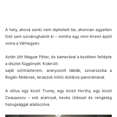
A hely, ahová senki nem léphetett be, ahonnan egyetlen
fotó sem szivároghatott ki – mintha egy mini-Kreml épült
volna a Várhegyen.
Aztán jött Magyar Péter, és kamerával a kezében feltépte
a díszlet függönyét. Kiderült:
saját színházterem, aranyozott táblák, szivarszoba a
Rogán-féléknek, teraszok millió dolláros panorámával.
A stílus egy kicsit Trump, egy kicsit Horthy, egy kicsit
Ceaușescu – sok arannyal, kevés ízléssel és rengeteg
hazugsággal aládúcolva.