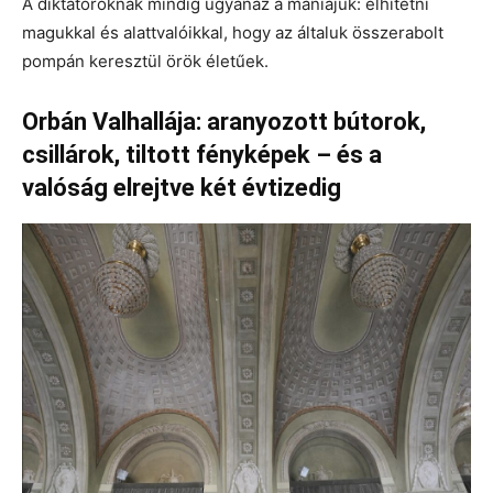
A diktátoroknak mindig ugyanaz a mániájuk:
elhitetni
magukkal és alattvalóikkal, hogy az általuk összerabolt
pompán keresztül örök életűek.
Orbán Valhallája: aranyozott bútorok,
csillárok, tiltott fényképek – és a
valóság elrejtve két évtizedig