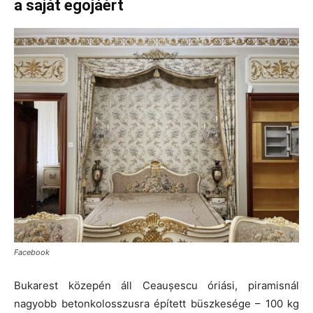
a saját egojáért
Facebook
Bukarest közepén áll Ceaușescu óriási, piramisnál
nagyobb betonkolosszusra épített büszkesége – 100 kg