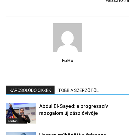
választotta
FüHü
KAPCSOLÓDÓ CIKKEK
TÖBB A SZERZŐTŐL
Abdul El‑Sayed: a progresszív
mozgalom új zászlóvivője
Fontos