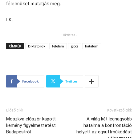
félelmüket mutatják meg.
I.K.
- Hirdetés -
CÍMKÉK
Diktátorok
félelem
giccs
hatalom
Facebook
Twitter
Előző cikk
Következő cikk
Moszkva először kapott
A világ két legnagyobb
kemény figyelmeztetést
hatalma a konfrontáció
Budapestről
helyett az együttműködést