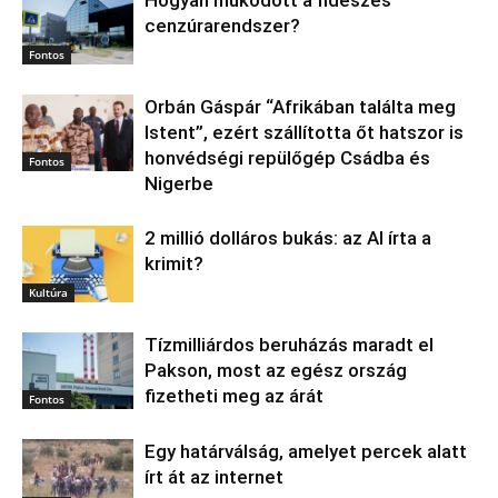
Hogyan működött a fideszes
cenzúrarendszer?
Fontos
Orbán Gáspár “Afrikában találta meg
Istent”, ezért szállította őt hatszor is
honvédségi repülőgép Csádba és
Fontos
Nigerbe
2 millió dolláros bukás: az AI írta a
krimit?
Kultúra
Tízmilliárdos beruházás maradt el
Pakson, most az egész ország
fizetheti meg az árát
Fontos
Egy határválság, amelyet percek alatt
írt át az internet