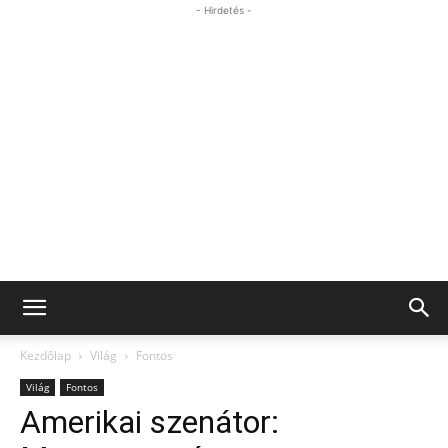
- Hirdetés -
Kezdőlap
Világ
Fontos
Világ
Fontos
Amerikai szenátor: