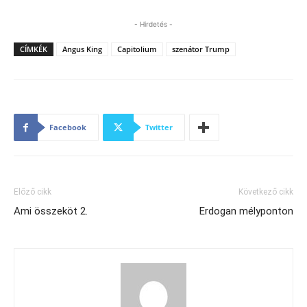
- Hirdetés -
CÍMKÉK
Angus King
Capitolium
szenátor Trump
Facebook
Twitter
Előző cikk
Következő cikk
Ami összeköt 2.
Erdogan mélyponton