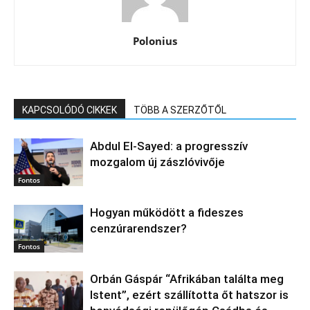
Polonius
KAPCSOLÓDÓ CIKKEK
TÖBB A SZERZŐTŐL
Abdul El‑Sayed: a progresszív
mozgalom új zászlóvivője
Fontos
Hogyan működött a fideszes
cenzúrarendszer?
Fontos
Orbán Gáspár “Afrikában találta meg
Istent”, ezért szállította őt hatszor is