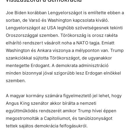
Joe Biden korábban Lengyelországot is említette ebben a
sorban, de Varsó és Washington kapcsolata kiváló.
Lengyelországot az USA leghűbb szövetségesnek tekinti
Oroszországgal szemben. Törökország is orosz rakéta
elhárító rendszert vásárolt noha a NATO tagja. Emiatt
Washington és Ankara viszonya a mélyponton van. Trump
szankciókkal sújtotta Törökországot, de ugyanakkor
mentegette Erdogant. A demokrata adminisztráció
minden bizonnyal jóval szigorúbb lesz Erdogan elnökkel
szemben.
A magyar kormány számára figyelmeztető jel lehet, hogy
Angus King szenátor akkor bírálta a nemzeti
együttműködés rendszerét amikor Trump hívei éppen
megostromolták a Capitoliumot, és tanúbizonyságot
tettek sajátos demokrácia felfogásukról.