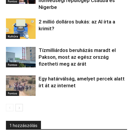
honvédségi repülőgép Csádba és
Fontos
Nigerbe
2 millió dolláros bukás: az AI írta a
krimit?
Kultúra
Tízmilliárdos beruházás maradt el
Pakson, most az egész ország
fizetheti meg az árát
Fontos
Egy határválság, amelyet percek alatt
írt át az internet
Fontos
1 hozzászólás