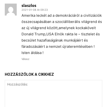
slaszlos
2021-01-08 At 09:23
Amerika leckét ad a demokráciáról a civilizációk
összecsapásában a szociálliberális világrend és
az új világrend között,amelynek kockaköveit
Donald Trump,USA Elnök rakta le – tisztelet és
becsület hazafiaságának munkájáért és
fáradozásáért a nemzet újrateremtésében !
Isten áldása !
Válasz
HOZZÁSZÓLOK A CIKKHEZ