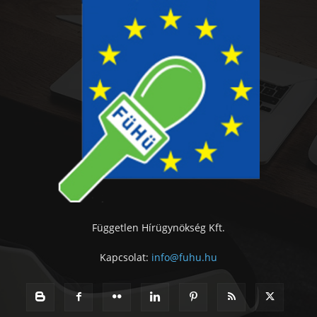
Független Hírügynökség Kft.
Kapcsolat:
info@fuhu.hu