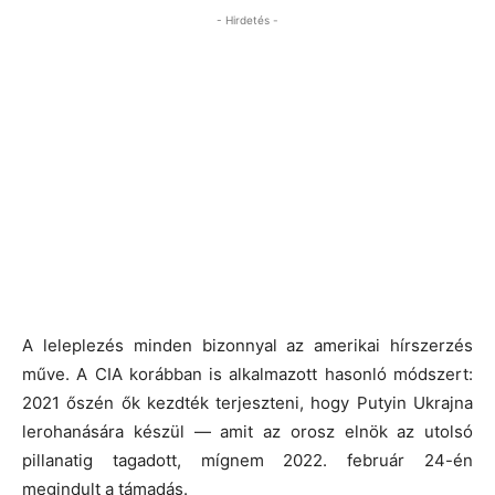
- Hirdetés -
A leleplezés minden bizonnyal az amerikai hírszerzés
műve. A CIA korábban is alkalmazott hasonló módszert:
2021 őszén ők kezdték terjeszteni, hogy Putyin Ukrajna
lerohanására készül — amit az orosz elnök az utolsó
pillanatig tagadott, mígnem 2022. február 24-én
megindult a támadás.