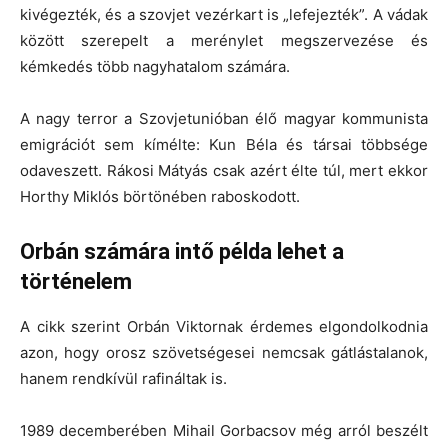
kivégezték, és a szovjet vezérkart is „lefejezték”. A vádak
között szerepelt a merénylet megszervezése és
kémkedés több nagyhatalom számára.
A nagy terror a Szovjetunióban élő magyar kommunista
emigrációt sem kímélte: Kun Béla és társai többsége
odaveszett. Rákosi Mátyás csak azért élte túl, mert ekkor
Horthy Miklós börtönében raboskodott.
Orbán számára intő példa lehet a
történelem
A cikk szerint Orbán Viktornak érdemes elgondolkodnia
azon, hogy orosz szövetségesei nemcsak gátlástalanok,
hanem rendkívül rafináltak is.
1989 decemberében Mihail Gorbacsov még arról beszélt