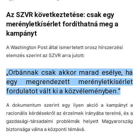
Az SZVR következtetése: csak egy
merényletkísérlet fordíthatná meg a
kampányt
A Washington Post által ismertetett orosz hírszerzési
elemzés szerint az SZVR arra jutott:
„Orbánnak csak akkor marad esélye, ha
egy megrendezett merényletkísérlet
fordulatot vált ki a közvéleményben.”
A dokumentum szerint egy ilyen akció a kampányt a
racionális kérdésekről az érzelmek irányába terelné, és a
gazdasági-társadalmi problémák helyett Magyarország
biztonsága válna a központi témává.