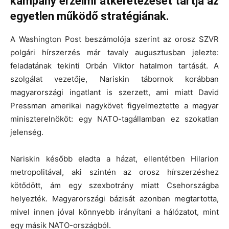
kampány érzelmi átkeretezését tartja az
egyetlen működő stratégiának.
A Washington Post beszámolója szerint az orosz SZVR
polgári hírszerzés már tavaly augusztusban jelezte:
feladatának tekinti Orbán Viktor hatalmon tartását. A
szolgálat vezetője, Nariskin tábornok korábban
magyarországi ingatlant is szerzett, ami miatt David
Pressman amerikai nagykövet figyelmeztette a magyar
miniszterelnököt: egy NATO-tagállamban ez szokatlan
jelenség.
Nariskin később eladta a házat, ellentétben Hilarion
metropolitával, aki szintén az orosz hírszerzéshez
kötődött, ám egy szexbotrány miatt Csehországba
helyezték. Magyarországi bázisát azonban megtartotta,
mivel innen jóval könnyebb irányítani a hálózatot, mint
egy másik NATO-országból.