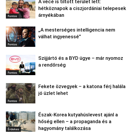
A vécé is tiltott terület lett:
hétköznapok a ciszjordániai telepesek
árnyékában
Fontos
„A mesterséges intelligencia nem
válhat ingyenessé”
Fontos
Szijjártó és a BYD ügye – már nyomoz
a rendőrség
Fontos
Fekete özvegyek – a katona férj halála
jó üzlet lehet
Fontos
Észak‑Korea kutyahúslevest ajánl a
hőség ellen – a propaganda és a
hagyomány találkozása
Érdekes