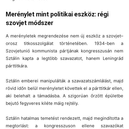
Merénylet mint politikai eszköz: régi
szovjet módszer
A merényletek megrendezése nem új eszköz a szovjet–
orosz titkosszolgálat történetében. 1934-ben a
Szovjetunió kommunista pártjának kongresszusán nem
Sztálin kapta a legtöbb szavazatot, hanem Leningrád
párttitkára.
Sztálin emberei manipulálták a szavazatszámlálást, majd
rövid időn belül merényletet követtek el a párttitkár ellen,
aki belehalt a támadásba. A szigorúan őrzött épületbe
bejutó fegyveres kiléte máig rejtély.
Sztálin hatalmas temetést rendezett, majd megindította a
megtorlást: a kongresszuson ellene szavazókat