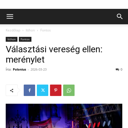
Kezdőlap
Itthon
Fontos
Itthon
Fontos
Választási vereség ellen:
merénylet
Írta:
Polonius
-
2026-03-23
0