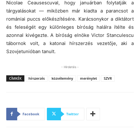
Nicolae Ceausescuval, hogy januárban folytatják a
tárgyalásokat — miközben már kiadta a parancsot a
romániai puccs előkészítésére. Karácsonykor a diktátort
és feleségét egy különleges bíróság halálra ítélte és
azonnal kivégezte. A bíróság elnöke Victor Stanculescu
tábornok volt, a katonai hírszerzés vezetője, aki a
Szovjetunióban tanult.
- Hirdetés -
CÍMKÉK
hírszerzés
közvélemény
merénylet
SZVR
Facebook
Twitter