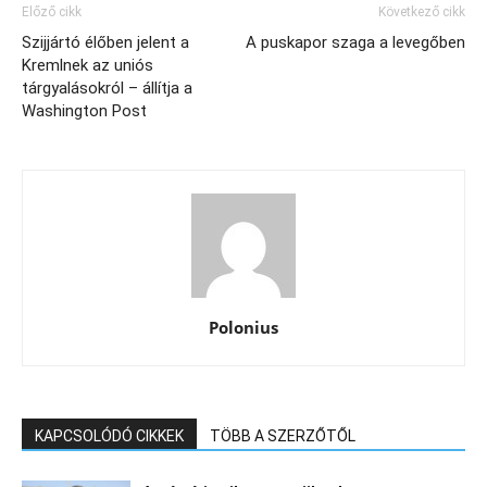
Előző cikk
Következő cikk
Szijjártó élőben jelent a
A puskapor szaga a levegőben
Kremlnek az uniós
tárgyalásokról – állítja a
Washington Post
Polonius
KAPCSOLÓDÓ CIKKEK
TÖBB A SZERZŐTŐL