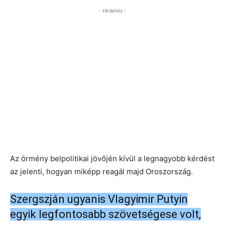
- Hirdetés -
Az örmény belpolitikai jövőjén kívül a legnagyobb kérdést
az jelenti, hogyan miképp reagál majd Oroszország.
Szergszján ugyanis Vlagyimir Putyin
egyik legfontosabb szövetségese volt,