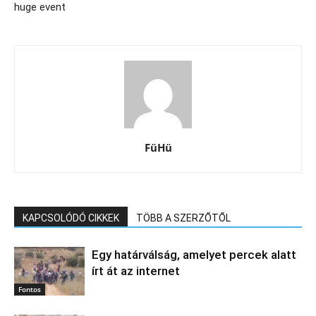
huge event
FüHü
KAPCSOLÓDÓ CIKKEK
TÖBB A SZERZŐTŐL
Egy határválság, amelyet percek alatt
írt át az internet
Fontos