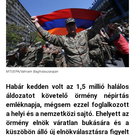
MTI/EPA/Vahram Baghdaszarajan
Habár kedden volt az 1,5 millió halálos
áldozatot követelő örmény népirtás
emléknapja, mégsem ezzel foglalkozott
a helyi és a nemzetközi sajtó. Ehelyett az
örmény elnök váratlan bukására és a
küszöbön álló új elnökválasztásra figyelt