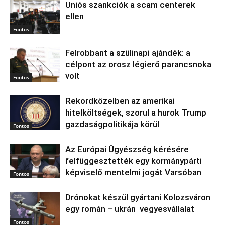
Uniós szankciók a scam centerek
ellen
Fontos
Felrobbant a szülinapi ajándék: a
célpont az orosz légierő parancsnoka
volt
Fontos
Rekordközelben az amerikai
hitelköltségek, szorul a hurok Trump
gazdaságpolitikája körül
Fontos
Az Európai Ügyészség kérésére
felfüggesztették egy kormánypárti
képviselő mentelmi jogát Varsóban
Fontos
Drónokat készül gyártani Kolozsváron
egy román – ukrán vegyesvállalat
Fontos