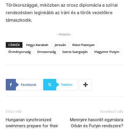
Törökországgal, miközben az orosz diplomácia a szíriai
rendezésben leginkább az iráni és a török vezetőkre
támaszkodik.
- Hirdetés -
CÍMKÉK
Hegyi-Karabah
Jereván
Nikol Pasinyan
Örményország
Oroszország
Szerzs Szargszján
Vlagyimir Putyin
Facebook
Twitter
Előző cikk
Következő cikk
Hungarian synchronized
Mennyire hasonlít egymásra
swimmers prepare for their
Orbán és Putyin rendszere?