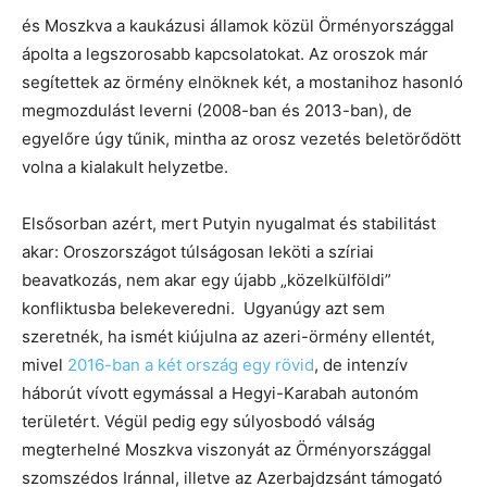
és Moszkva a kaukázusi államok közül Örményországgal
ápolta a legszorosabb kapcsolatokat. Az oroszok már
segítettek az örmény elnöknek két, a mostanihoz hasonló
megmozdulást leverni (2008-ban és 2013-ban), de
egyelőre úgy tűnik, mintha az orosz vezetés beletörődött
volna a kialakult helyzetbe.
Elsősorban azért, mert Putyin nyugalmat és stabilitást
akar: Oroszországot túlságosan leköti a szíriai
beavatkozás, nem akar egy újabb „közelkülföldi”
konfliktusba belekeveredni. Ugyanúgy azt sem
szeretnék, ha ismét kiújulna az azeri-örmény ellentét,
mivel
2016-ban a két ország egy rövid
, de intenzív
háborút vívott egymással a Hegyi-Karabah autonóm
területért. Végül pedig egy súlyosbodó válság
megterhelné Moszkva viszonyát az Örményországgal
szomszédos Iránnal, illetve az Azerbajdzsánt támogató