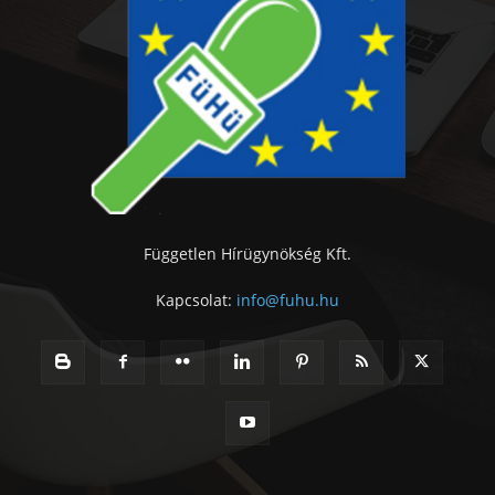
Független Hírügynökség Kft.
Kapcsolat:
info@fuhu.hu