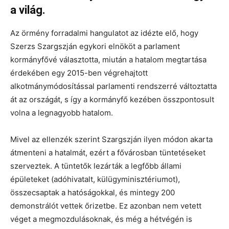
a világ.
Az örmény forradalmi hangulatot az idézte elő, hogy
Szerzs Szargszján egykori elnököt a parlament
kormányfővé választotta, miután a hatalom megtartása
érdekében egy 2015-ben végrehajtott
alkotmánymódosítással parlamenti rendszerré változtatta
át az országát, s így a kormányfő kezében összpontosult
volna a legnagyobb hatalom.
Mivel az ellenzék szerint Szargszján ilyen módon akarta
átmenteni a hatalmát, ezért a fővárosban tüntetéseket
szerveztek. A tüntetők lezárták a legfőbb állami
épületeket (adóhivatalt, külügyminisztériumot),
összecsaptak a hatóságokkal, és mintegy 200
demonstrálót vettek őrizetbe. Ez azonban nem vetett
véget a megmozdulásoknak, és még a hétvégén is