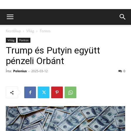
Kezdőlap
Világ
Fontos
Világ
Fontos
Trump és Putyin együtt
pénzeli Orbánt
Írta:
Polonius
-
2025-03-12
0