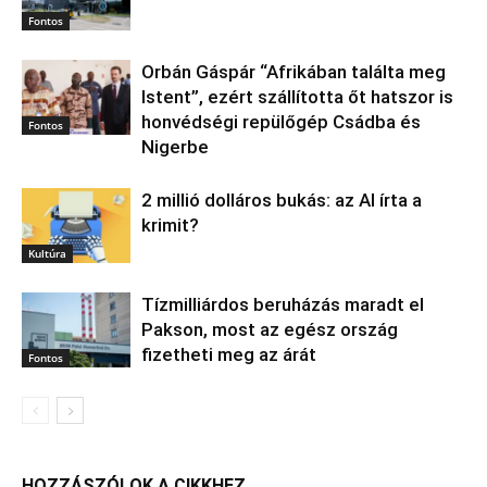
Fontos
Orbán Gáspár “Afrikában találta meg
Istent”, ezért szállította őt hatszor is
honvédségi repülőgép Csádba és
Fontos
Nigerbe
2 millió dolláros bukás: az AI írta a
krimit?
Kultúra
Tízmilliárdos beruházás maradt el
Pakson, most az egész ország
fizetheti meg az árát
Fontos
HOZZÁSZÓLOK A CIKKHEZ