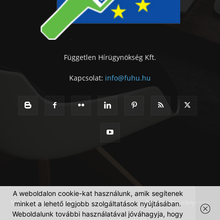
Független Hírügynökség Kft.
Kapcsolat:
info@fuhu.hu
A weboldalon cookie-kat használunk, amik segítenek
Médiaajánlat
Impresszum
Szerzői jogok
Adatkezelési irányelvek
minket a lehető legjobb szolgáltatások nyújtásában.
Weboldalunk további használatával jóváhagyja, hogy
© Független Hírügynökség