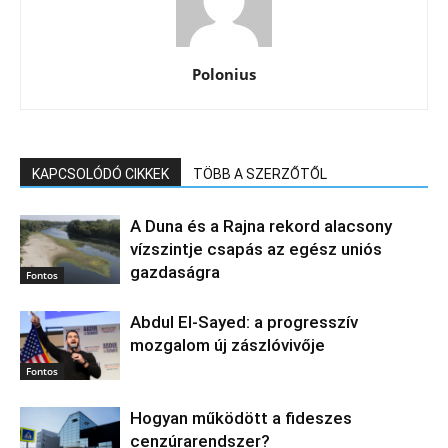
Polonius
KAPCSOLÓDÓ CIKKEK
TÖBB A SZERZŐTŐL
A Duna és a Rajna rekord alacsony
vízszintje csapás az egész uniós
gazdaságra
Fontos
Abdul El‑Sayed: a progresszív
mozgalom új zászlóvivője
Fontos
Hogyan működött a fideszes
cenzúrarendszer?