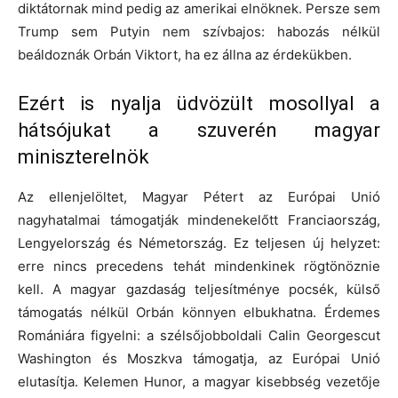
diktátornak mind pedig az amerikai elnöknek. Persze sem
Trump sem Putyin nem szívbajos: habozás nélkül
beáldoznák Orbán Viktort, ha ez állna az érdekükben.
Ezért is nyalja üdvözült mosollyal a
hátsójukat a szuverén magyar
miniszterelnök
Az ellenjelöltet, Magyar Pétert az Európai Unió
nagyhatalmai támogatják mindenekelőtt Franciaország,
Lengyelország és Németország. Ez teljesen új helyzet:
erre nincs precedens tehát mindenkinek rögtönöznie
kell. A magyar gazdaság teljesítménye pocsék, külső
támogatás nélkül Orbán könnyen elbukhatna. Érdemes
Romániára figyelni: a szélsőjobboldali Calin Georgescut
Washington és Moszkva támogatja, az Európai Unió
elutasítja. Kelemen Hunor, a magyar kisebbség vezetője