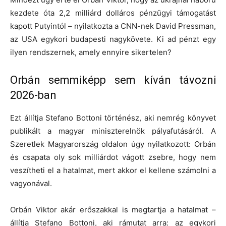
kezdete óta 2,2 milliárd dolláros pénzügyi támogatást
kapott Putyintól – nyilatkozta a CNN-nek David Pressman,
az USA egykori budapesti nagykövete. Ki ad pénzt egy
ilyen rendszernek, amely ennyire sikertelen?
Orbán semmiképp sem kíván távozni
2026-ban
Ezt állítja Stefano Bottoni történész, aki nemrég könyvet
publikált a magyar miniszterelnök pályafutásáról. A
Szeretlek Magyarország oldalon úgy nyilatkozott: Orbán
és csapata oly sok milliárdot vágott zsebre, hogy nem
veszítheti el a hatalmat, mert akkor el kellene számolni a
vagyonával.
Orbán Viktor akár erőszakkal is megtartja a hatalmat –
állítja Stefano Bottoni, aki rámutat arra: az egykori