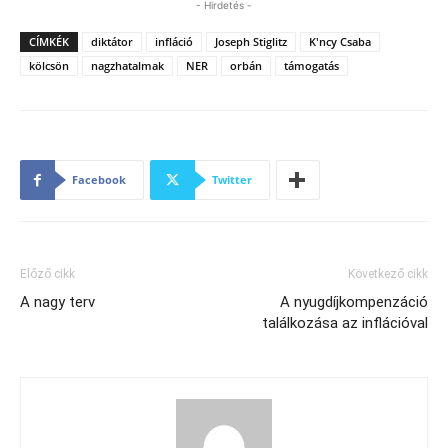
- Hirdetés -
CÍMKÉK
diktátor
infláció
Joseph Stiglitz
K'ncy Csaba
kölcsön
nagzhatalmak
NER
orbán
támogatás
Facebook
Twitter
Előző cikk
Következő cikk
A nagy terv
A nyugdíjkompenzáció
találkozása az inflációval