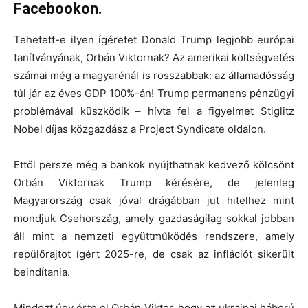
Facebookon.
Tehetett-e ilyen ígéretet Donald Trump legjobb európai
tanítványának, Orbán Viktornak? Az amerikai költségvetés
számai még a magyarénál is rosszabbak: az államadósság
túl jár az éves GDP 100%-án! Trump permanens pénzügyi
problémával küszködik – hívta fel a figyelmet Stiglitz
Nobel díjas közgazdász a Project Syndicate oldalon.
Ettől persze még a bankok nyújthatnak kedvező kölcsönt
Orbán Viktornak Trump kérésére, de jelenleg
Magyarország csak jóval drágábban jut hitelhez mint
mondjuk Csehország, amely gazdaságilag sokkal jobban
áll mint a nemzeti együttműködés rendszere, amely
repülőrajtot ígért 2025-re, de csak az inflációt sikerült
beindítania.
Mindezt úgy érte el Orbán Viktor, hogy az ukrajnai háború