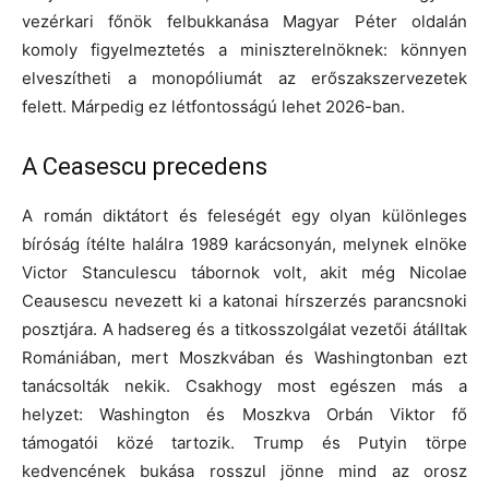
vezérkari főnök felbukkanása Magyar Péter oldalán
komoly figyelmeztetés a miniszterelnöknek: könnyen
elveszítheti a monopóliumát az erőszakszervezetek
felett. Márpedig ez létfontosságú lehet 2026-ban.
A Ceasescu precedens
A román diktátort és feleségét egy olyan különleges
bíróság ítélte halálra 1989 karácsonyán, melynek elnöke
Victor Stanculescu tábornok volt, akit még Nicolae
Ceausescu nevezett ki a katonai hírszerzés parancsnoki
posztjára. A hadsereg és a titkosszolgálat vezetői átálltak
Romániában, mert Moszkvában és Washingtonban ezt
tanácsolták nekik. Csakhogy most egészen más a
helyzet: Washington és Moszkva Orbán Viktor fő
támogatói közé tartozik. Trump és Putyin törpe
kedvencének bukása rosszul jönne mind az orosz