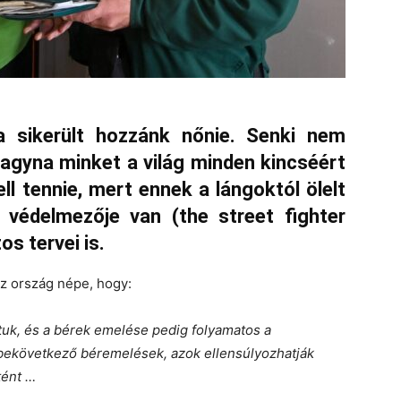
a sikerült hozzánk nőnie. Senki nem
 hagyna minket a világ minden kincséért
ll tennie, mert ennek a lángoktól ölelt
védelmezője van (the street fighter
s tervei is.
z ország népe, hogy:
ágtuk, és a bérek emelése pedig folyamatos a
bekövetkező béremelések, azok ellensúlyozhatják
tént …