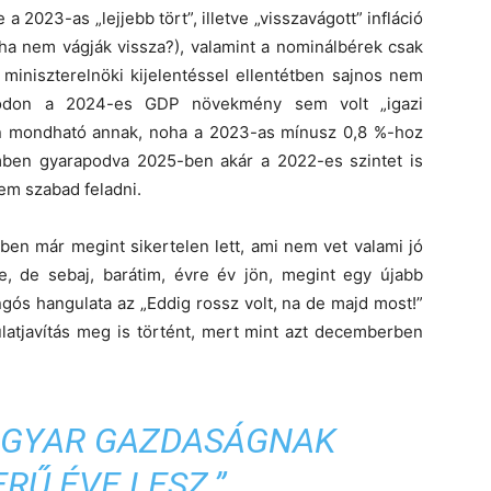
 2023-as „lejjebb tört”, illetve „visszavágott” infláció
 ha nem vágják vissza?), valamint a nominálbérek csak
 miniszterelnöki kijelentéssel ellentétben sajnos nem
módon a 2024-es GDP növekmény sem volt „igazi
en mondható annak, noha a 2023-as mínusz 0,8 %-hoz
mben gyarapodva 2025-ben akár a 2022-es szintet is
em szabad feladni.
ben már megint sikertelen lett, ami nem vet valami jó
, de sebaj, barátim, évre év jön, megint egy újabb
gós hangulata az „Eddig rossz volt, na de majd most!”
ulatjavítás meg is történt, mert mint azt decemberben
GYAR GAZDASÁGNAK
RŰ ÉVE LESZ.”