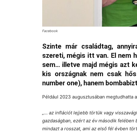
Facebook
Szinte már családtag, annyir
szereti, mégis itt van. El nem
sem… illetve majd mégis azt ke
kis országnak nem csak hős 
number one), hanem bombabizto
Például 2023 augusztusában megtudhatta a
„… az inflációt lejjebb törtük vagy visszav
gazdaságban, ezért az év második felében 
mindazt a rosszat, ami az első fél évben tör