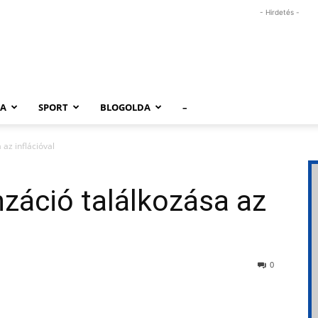
- Hirdetés -
RA
SPORT
BLOGOLDA
–
az inflációval
záció találkozása az
0