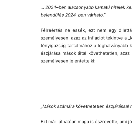
… 2024–ben alacsonyabb kamatú hitelek kel
belendülés 2024-ben várható.”
Félreértés ne essék, ezt nem egy dilett
személyesen, azaz az inflációt tekintve a „
tényigazság tartalmához a leghalványabb ké
észjárása mások által követhetetlen, aza
személyesen jelentette ki:
„Mások számára követhetetlen észjárással n
Ezt már láthatóan maga is észrevette, ami jó