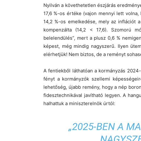
Nyilván a követhetetlen észjárás eredménye a
17,6 %-os értéke (vajon mennyi lett volna,
14,2 %-os emelkedése, mely az inflációt a
kompenzálta (14,2 < 17,6). Szomorú 
belelendülés”, mert a plusz 0,6 % nemig
képest, még mindig nagyszerű. Ilyen üte
elérhetjük! Nem biztos, de a reményt sohas
A fentiekből láthatóan a kormányzás 2024-
fényt a kormányzók szellemi képességeire
lehetőség, újabb remény, hogy a nép boron
fidesztechnikával javítható legyen. A hang
halhattuk a miniszterelnök úrtól:
„2025-BEN
A MA
NAGYSZE