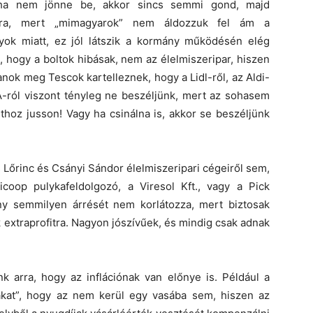
de ha nem jönne be, akkor sincs semmi gond, majd
dra, mert „mimagyarok” nem áldozzuk fel ám a
yok miatt, ez jól látszik a kormány működésén elég
 hogy a boltok hibásak, nem az élelmiszeripar, hiszen
hanok meg Tescok kartelleznek, hogy a Lidl-ről, az Aldi-
A-ról viszont tényleg ne beszéljünk, mert az sohasem
ithoz jusson! Vagy ha csinálna is, akkor se beszéljünk
Lőrinc és Csányi Sándor élelmiszeripari cégeiről sem,
licoop pulykafeldolgozó, a Viresol Kft., vagy a Pick
ny semmilyen árrését nem korlátozza, mert biztosak
extraprofitra. Nagyon jószívűek, és mindig csak adnak
nk arra, hogy az inflációnak van előnye is. Például a
kat”, hogy az nem kerül egy vasába sem, hiszen az