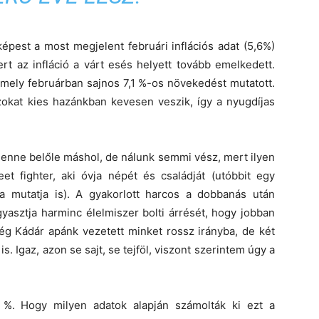
pest a most megjelent februári inflációs adat (5,6%)
rt az infláció a várt esés helyett tovább emelkedett.
amely februárban sajnos 7,1 %-os növekedést mutatott.
okat kies hazánkban kevesen veszik, így a nyugdíjas
enne belőle máshol, de nálunk semmi vész, mert ilyen
et fighter, aki óvja népét és családját (utóbbit egy
a mutatja is). A gyakorlott harcos a dobbanás után
yasztja harminc élelmiszer bolti árrését, hogy jobban
még Kádár apánk vezetett minket rossz irányba, de két
 is. Igaz, azon se sajt, se tejföl, viszont szerintem úgy a
 %. Hogy milyen adatok alapján számolták ki ezt a