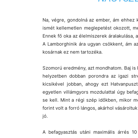
Na, végre, gondolná az ember, ám ehhez ké
ismét kellemetlen meglepetést okozott, me
Ennek fő oka az élelmiszerek áralakulása, 
A Lamborghinik ára ugyan csökkent, ám az
kosárnak ez nem tartozéka.
Szomorú eredmény, azt mondhatom. Baj is l
helyzetben dobban porondra az igazi stre
kicsikével jobban, ahogy ezt Hatvanpuszt
egyetlen villámgyors mozdulattal úgy befag
se kell. Mint a régi szép időkben, mikor 
forint volt a forró lángos, akárhol vásároltuk
jó.
A befagyasztás utáni maximális árrés 10