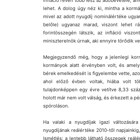
infláció révén több lesz az adóbevétele, a
lehet. A dolog úgy néz ki, mintha a korm
mivel az adott nyugdíj nominálértéke ugyan
belőle) ugyanaz marad, viszont lehet r
forintösszegén látszik, az infláció visz
miniszterelnök úrnak, aki ennyire törődik ve
Megjegyzendő még, hogy a jelenlegi kormá
kormányok alatt érvényben volt, és amely
bérek emelkedését is figyelembe vette, azo
ahol előző évben voltak, hiába volt tö
tulajdonképpen egy évre vetítve 8,33 száz
holott már nem volt válság, és érkezett a p
spóroláson.
Ha valaki a nyugdíjak igazi változásár
nyugdíjának reálértéke 2010-től napjainki
Ismétlés: a lentebb látható összegek reál