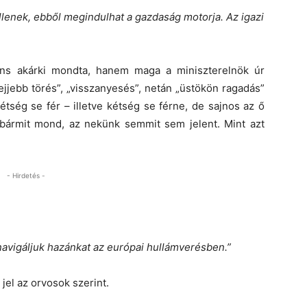
lenek, ebből megindulhat a gazdaság motorja. Az igazi
áns akárki mondta, hanem maga a miniszterelnök úr
lejjebb törés”, „visszanyesés”, netán „üstökön ragadás”
tség se fér – illetve kétség se férne, de sajnos az ő
z bármit mond, az nekünk semmit sem jelent. Mint azt
- Hirdetés -
avigáljuk hazánkat az európai hullámverésben.”
 jel az orvosok szerint.