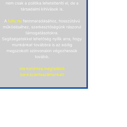
nem csak a politika lehetetleníti el, de a
társadalmi kihívások is.
A
fuhu.hu
fennmaradásához, hosszútávú
működéséhez, szerkesztőségünk rászorul
támogatásotokra.
Segítségetekkel lehetőség nyílik arra, hogy
munkánkat továbbra is az eddig
megszokott színvonalon végezhessük
tovább.
Ide kattintva megtalálod
bankszámlaszámunkat!