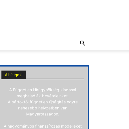
A hír igaz!
A Független Hírügynökség kiadásai
meghaladják bevételeinket.
A pártoktól független újságírás egyre
nehezebb helyzetben van
Magyarországon.
A hagyományos finanszírozás modelleket