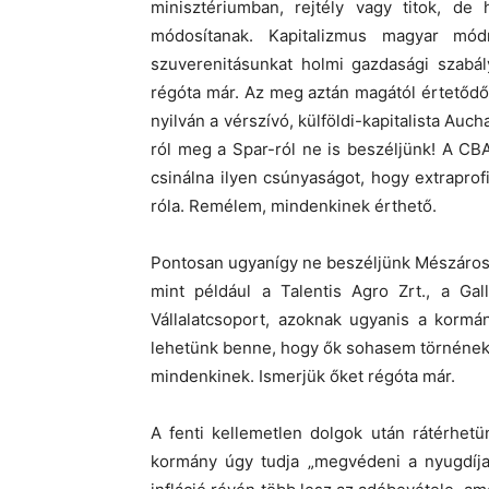
minisztériumban, rejtély vagy titok, 
módosítanak. Kapitalizmus magyar mó
szuverenitásunkat holmi gazdasági szabál
régóta már. Az meg aztán magától értetődő,
nyilván a vérszívó, külföldi-kapitalista Auc
ról meg a Spar-ról ne is beszéljünk! A CB
csinálna ilyen csúnyaságot, hogy extraprof
róla. Remélem, mindenkinek érthető.
Pontosan ugyanígy ne beszéljünk Mészáros 
mint például a Talentis Agro Zrt., a Gal
Vállalatcsoport, azoknak ugyanis a kormá
lehetünk benne, hogy ők sohasem törnének 
mindenkinek. Ismerjük őket régóta már.
A fenti kellemetlen dolgok után rátérhetü
kormány úgy tudja „megvédeni a nyugdíja