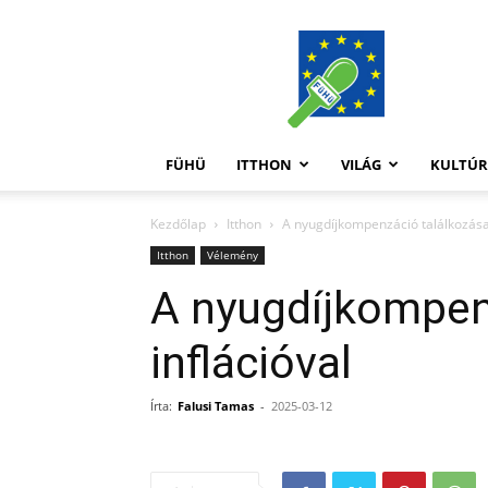
FüHü
FÜHÜ
ITTHON
VILÁG
KULTÚ
Kezdőlap
Itthon
A nyugdíjkompenzáció találkozása 
Itthon
Vélemény
A nyugdíjkompen
inflációval
Írta:
Falusi Tamas
-
2025-03-12