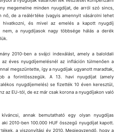
melyből a nyugdíjak vásárlóérték vesztését kompenzálni
ány megemelne minden nyugdíjat, de arról szó sincs,
 nő, de a reálértéke (vagyis amennyit vásárolni lehet
á hivatkozni, és mivel az emelés a kapott nyugdíj
ont nem, a nyugdíjasok nagy többsége hálás a derék
lük.
ny 2010-ben a svájci indexálást, amely a baloldali
 az éves nyugdíjemelésnél az infláción túlmenően a
nnal megszüntette, így a nyugdíjak ugyanott maradtak,
bb a forintösszegük. A 13. havi nyugdíjat (amely
alékos nyugdíjemelés) se fizették 10 éven keresztül,
énz az EU-tól, de ez már csak korona a nyugdíjakon való
a kíváncsi, annak bemutatható egy olyan nyugdíjas
g, aki 2010-ben 100.000 HUF összegű nyugdíjat kapott.
értékek, a viszonyítási év 2010. Megjegyzendő, hogy a