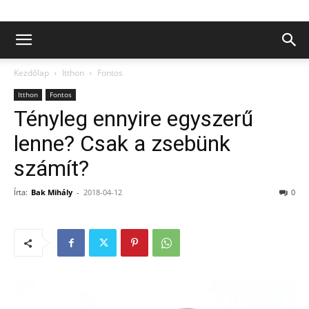
Kezdőlap
Itthon
Fontos
Itthon
Fontos
Tényleg ennyire egyszerű
lenne? Csak a zsebünk
számít?
Írta:
Bak Mihály
-
2018-04-12
0