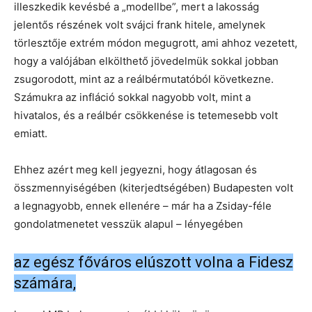
illeszkedik kevésbé a „modellbe”, mert a lakosság
jelentős részének volt svájci frank hitele, amelynek
törlesztője extrém módon megugrott, ami ahhoz vezetett,
hogy a valójában elkölthető jövedelmük sokkal jobban
zsugorodott, mint az a reálbérmutatóból következne.
Számukra az infláció sokkal nagyobb volt, mint a
hivatalos, és a reálbér csökkenése is tetemesebb volt
emiatt.
Ehhez azért meg kell jegyezni, hogy átlagosan és
összmennyiségében (kiterjedtségében) Budapesten volt
a legnagyobb, ennek ellenére – már ha a Zsiday-féle
gondolatmenetet vesszük alapul – lényegében
az egész főváros elúszott volna a Fidesz
számára,