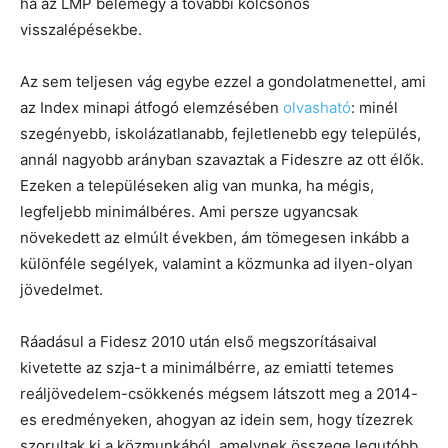
ha az LMP belemegy a további kölcsönös
visszalépésekbe.
Az sem teljesen vág egybe ezzel a gondolatmenettel, ami
az Index minapi átfogó elemzésében
olvasható
: minél
szegényebb, iskolázatlanabb, fejletlenebb egy település,
annál nagyobb arányban szavaztak a Fideszre az ott élők.
Ezeken a településeken alig van munka, ha mégis,
legfeljebb minimálbéres. Ami persze ugyancsak
növekedett az elmúlt években, ám tömegesen inkább a
különféle segélyek, valamint a közmunka ad ilyen-olyan
jövedelmet.
Ráadásul a Fidesz 2010 után első megszorításaival
kivetette az szja-t a minimálbérre, az emiatti tetemes
reáljövedelem-csökkenés mégsem látszott meg a 2014-
es eredményeken, ahogyan az idein sem, hogy tízezrek
szorultak ki a közmunkából, amelynek összege legutóbb