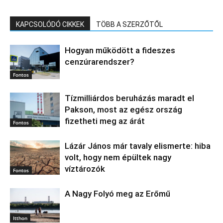
KAPCSOLÓDÓ CIKKEK
TÖBB A SZERZŐTŐL
Hogyan működött a fideszes
cenzúrarendszer?
Fontos
Tízmilliárdos beruházás maradt el
Pakson, most az egész ország
fizetheti meg az árát
Fontos
Lázár János már tavaly elismerte: hiba
volt, hogy nem épültek nagy
víztározók
Fontos
A Nagy Folyó meg az Erőmű
Itthon