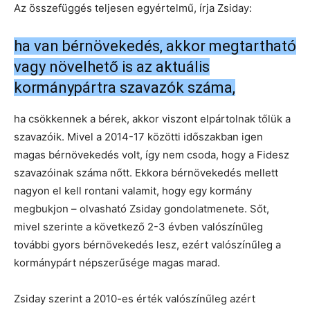
Az összefüggés teljesen egyértelmű, írja Zsiday:
ha van bérnövekedés, akkor megtartható
vagy növelhető is az aktuális
kormánypártra szavazók száma,
ha csökkennek a bérek, akkor viszont elpártolnak tőlük a
szavazóik. Mivel a 2014-17 közötti időszakban igen
magas bérnövekedés volt, így nem csoda, hogy a Fidesz
szavazóinak száma nőtt. Ekkora bérnövekedés mellett
nagyon el kell rontani valamit, hogy egy kormány
megbukjon – olvasható Zsiday gondolatmenete. Sőt,
mivel szerinte a következő 2-3 évben valószínűleg
további gyors bérnövekedés lesz, ezért valószínűleg a
kormánypárt népszerűsége magas marad.
Zsiday szerint a 2010-es érték valószínűleg azért