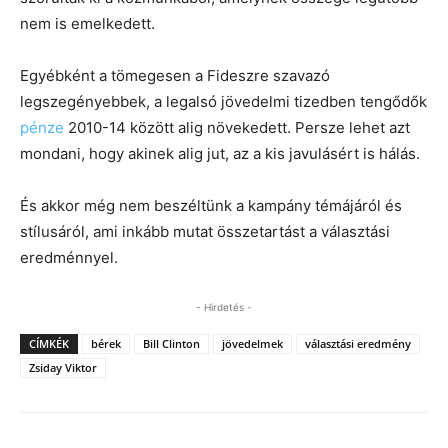
nem is emelkedett.
Egyébként a tömegesen a Fideszre szavazó
legszegényebbek, a legalsó jövedelmi tizedben tengődők
pénze
2010-14 között alig növekedett. Persze lehet azt
mondani, hogy akinek alig jut, az a kis javulásért is hálás.
És akkor még nem beszéltünk a kampány témájáról és
stílusáról, ami inkább mutat összetartást a választási
eredménnyel.
- Hirdetés -
CÍMKÉK
bérek
Bill Clinton
jövedelmek
választási eredmény
Zsiday Viktor