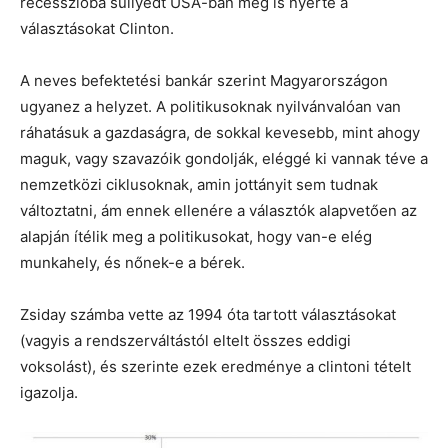
recesszióba süllyedt USA-ban meg is nyerte a
választásokat Clinton.
A neves befektetési bankár szerint Magyarországon
ugyanez a helyzet. A politikusoknak nyilvánvalóan van
ráhatásuk a gazdaságra, de sokkal kevesebb, mint ahogy
maguk, vagy szavazóik gondolják, eléggé ki vannak téve a
nemzetközi ciklusoknak, amin jottányit sem tudnak
változtatni, ám ennek ellenére a választók alapvetően az
alapján ítélik meg a politikusokat, hogy van-e elég
munkahely, és nőnek-e a bérek.
Zsiday számba vette az 1994 óta tartott választásokat
(vagyis a rendszerváltástól eltelt összes eddigi
voksolást), és szerinte ezek eredménye a clintoni tételt
igazolja.