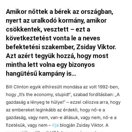
Amikor nőttek a bérek az országban,
nyert az uralkodó kormány, amikor
csökkentek, vesztett – ezt a
következtetést
vonta le
a neves
befektetési szakember, Zsiday Viktor.
Azt azért tegyük hozzá, hogy most
mintha lett volna egy bizonyos
hangütésű kampány is…
Bill Clinton egyik elhíresült mondása az volt 1992-ben,
hogy „It’s the economy, stupid!”, szabad fordításban: „A
gazdaság a lényeg te hülye!” – ezzel célozva arra, hogy
az embereket leginkább az érdekli, hogy nő-e a
gazdaság, vagy nem, van-e állásuk, vagy nem, nő-e a
fizetésük, vagy nem –
írja
blogján Zsiday Viktor. A