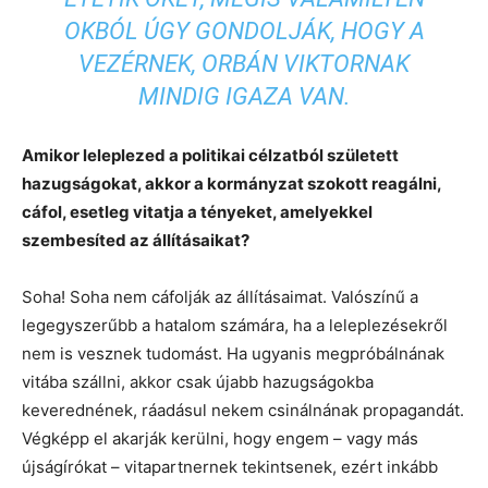
OKBÓL ÚGY GONDOLJÁK, HOGY A
VEZÉRNEK, ORBÁN VIKTORNAK
MINDIG IGAZA VAN.
Amikor leleplezed a politikai célzatból született
hazugságokat, akkor a kormányzat szokott reagálni,
cáfol, esetleg vitatja a tényeket, amelyekkel
szembesíted az állításaikat?
Soha! Soha nem cáfolják az állításaimat. Valószínű a
legegyszerűbb a hatalom számára, ha a leleplezésekről
nem is vesznek tudomást. Ha ugyanis megpróbálnának
vitába szállni, akkor csak újabb hazugságokba
keverednének, ráadásul nekem csinálnának propagandát.
Végképp el akarják kerülni, hogy engem – vagy más
újságírókat – vitapartnernek tekintsenek, ezért inkább