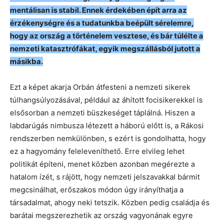
mentálisan is stabil. Ennek érdekében épít arra az
érzékenységre és a tudatunkba beépült sérelemre,
hogy az ország a történelem vesztese, és bár túlélte a
nemzeti katasztrófákat, egyik megszállásból jutott a
másikba.
Ezt a képet akarja Orbán átfesteni a nemzeti sikerek
túlhangsúlyozásával, például az áhított focisikerekkel is
elsősorban a nemzeti büszkeséget táplálná. Hiszen a
labdarúgás nimbusza létezett a háború előtt is, a Rákosi
rendszerben nemkülönben, s ezért is gondolhatta, hogy
ez a hagyomány feleleveníthető. Erre elvileg lehet
politikát építeni, menet közben azonban megérezte a
hatalom ízét, s rájött, hogy nemzeti jelszavakkal bármit
megcsinálhat, erőszakos módon úgy irányíthatja a
társadalmat, ahogy neki tetszik. Közben pedig családja és
barátai megszerezhetik az ország vagyonának egyre