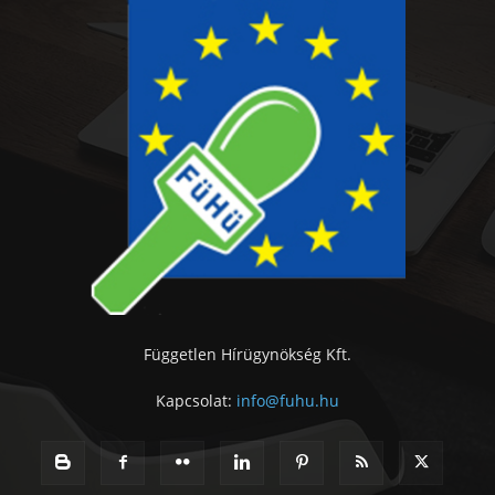
Független Hírügynökség Kft.
Kapcsolat:
info@fuhu.hu