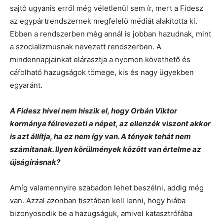
sajtó ugyanis erről még véletlenül sem ír, mert a Fidesz
az egypártrendszernek megfelelő médiát alakította ki.
Ebben a rendszerben még annál is jobban hazudnak, mint
a szocializmusnak nevezett rendszerben. A
mindennapjainkat elárasztja a nyomon követhető és
cáfolható hazugságok tömege, kis és nagy ügyekben
egyaránt.
A Fidesz hívei nem hiszik el, hogy Orbán Viktor
kormánya félrevezeti a népet, az ellenzék viszont akkor
is azt állítja, ha ez nem így van. A tények tehát nem
számítanak. Ilyen körülmények között van értelme az
újságírásnak?
Amíg valamennyire szabadon lehet beszélni, addig még
van. Azzal azonban tisztában kell lenni, hogy hiába
bizonyosodik be a hazugságuk, amivel katasztrófába