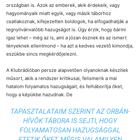
országban is. Azok az emberek, akik érdekeik, vagy
hagyományaik miatt egyik, vagy másik táborhoz
csatlakoznak, kifejezetten boldogok, ha elfogadhatják a
legnyilvánvalóbb hazugságot is. Úgy érzik, hogy bármi
igaz lehet – még az is, ami a józan észnek és az ismert
tényeknek ellentmond – ha azt a kedves vezető kimondja,
eszükbe sincs megkérdőjelezni.
A Klubrádióban persze alapvetően olyanoknak készítek
műsort, akik a rendszer kritikusai, felismerik a mai
hatalom folyamatos hazugságait, és felháborítja őket,
hogy a képükbe hazudnak. De
TAPASZTALATAIM SZERINT AZ ORBÁN-
HÍVŐK TÁBORA IS SEJTI, HOGY
FOLYAMATOSAN HAZUGSÁGGAL
ETETIK ŐKET, MÉGIS VALAMILYEN