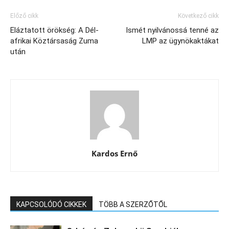
Előző cikk
Következő cikk
Eláztatott örökség: A Dél-
Ismét nyilvánossá tenné az
afrikai Köztársaság Zuma
LMP az ügynökaktákat
után
Kardos Ernő
KAPCSOLÓDÓ CIKKEK
TÖBB A SZERZŐTŐL