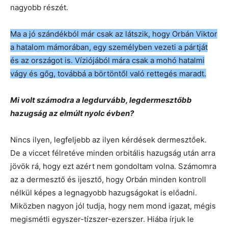
nagyobb részét.
Ma a jó szándékból már csak az látszik, hogy Orbán Viktor
a hatalom mámorában, egy személyben vezeti a pártját
és az országot is. Víziójából mára csak a mohó hatalmi
vágy és gőg, továbbá a börtöntől való rettegés maradt.
Mi volt számodra a legdurvább, legdermesztőbb
hazugság az elmúlt nyolc évben?
Nincs ilyen, legfeljebb az ilyen kérdések dermesztőek.
De a viccet félretéve minden orbitális hazugság után arra
jövök rá, hogy ezt azért nem gondoltam volna. Számomra
az a dermesztő és ijesztő, hogy Orbán minden kontroll
nélkül képes a legnagyobb hazugságokat is előadni.
Miközben nagyon jól tudja, hogy nem mond igazat, mégis
megismétli egyszer-tízszer-ezerszer. Hiába írjuk le