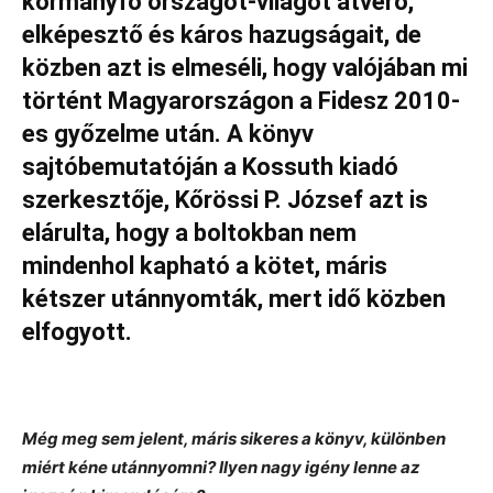
kormányfő országot-világot átverő,
elképesztő és káros hazugságait, de
közben azt is elmeséli, hogy valójában mi
történt Magyarországon a Fidesz 2010-
es győzelme után. A könyv
sajtóbemutatóján a Kossuth kiadó
szerkesztője, Kőrössi P. József azt is
elárulta, hogy a boltokban nem
mindenhol kapható a kötet, máris
kétszer utánnyomták, mert idő közben
elfogyott.
Még meg sem jelent, máris sikeres a könyv, különben
miért kéne utánnyomni? Ilyen nagy igény lenne az