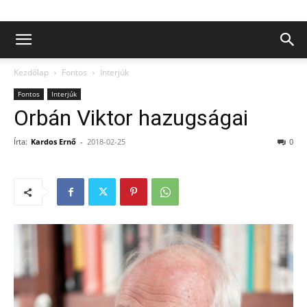
Kezdőlap
Fontos
Interjúk
Fontos
Interjúk
Orbán Viktor hazugságai
Írta:
Kardos Ernő
-
2018-02-25
0