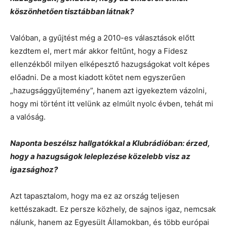
köszönhetően tisztábban látnak?
Valóban, a gyűjtést még a 2010-es választások előtt
kezdtem el, mert már akkor feltűnt, hogy a Fidesz
ellenzékből milyen elképesztő hazugságokat volt képes
előadni. De a most kiadott kötet nem egyszerűen
„hazugsággyűjtemény”, hanem azt igyekeztem vázolni,
hogy mi történt itt velünk az elmúlt nyolc évben, tehát mi
a valóság.
Naponta beszélsz hallgatókkal a Klubrádióban: érzed,
hogy a hazugságok leleplezése közelebb visz az
igazsághoz?
Azt tapasztalom, hogy ma ez az ország teljesen
kettészakadt. Ez persze közhely, de sajnos igaz, nemcsak
nálunk, hanem az Egyesült Államokban, és több európai