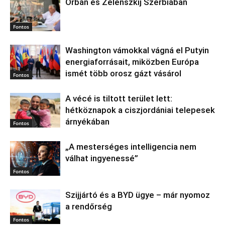
Orbán és Zelenszkij Szerbiában
Fontos
Washington vámokkal vágná el Putyin
energiaforrásait, miközben Európa
ismét több orosz gázt vásárol
Fontos
A vécé is tiltott terület lett:
hétköznapok a ciszjordániai telepesek
árnyékában
Fontos
„A mesterséges intelligencia nem
válhat ingyenessé”
Fontos
Szijjártó és a BYD ügye – már nyomoz
a rendőrség
Fontos