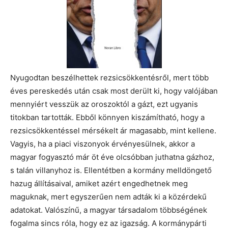
Nyugodtan beszélhettek rezsicsökkentésről, mert több
éves pereskedés után csak most derült ki, hogy valójában
mennyiért vesszük az oroszoktól a gázt, ezt ugyanis
titokban tartották. Ebből könnyen kiszámítható, hogy a
rezsicsökkentéssel mérsékelt ár magasabb, mint kellene.
Vagyis, ha a piaci viszonyok érvényesülnek, akkor a
magyar fogyasztó már öt éve olcsóbban juthatna gázhoz,
s talán villanyhoz is. Ellentétben a kormány melldöngető
hazug állításaival, amiket azért engedhetnek meg
maguknak, mert egyszerűen nem adták ki a közérdekű
adatokat. Valószínű, a magyar társadalom többségének
fogalma sincs róla, hogy ez az igazság. A kormánypárti