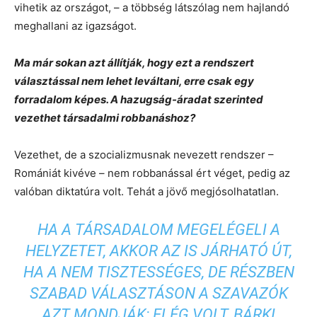
vihetik az országot, – a többség látszólag nem hajlandó
meghallani az igazságot.
Ma már sokan azt állítják, hogy ezt a rendszert
választással nem lehet leváltani, erre csak egy
forradalom képes. A hazugság-áradat szerinted
vezethet társadalmi robbanáshoz?
Vezethet, de a szocializmusnak nevezett rendszer –
Romániát kivéve – nem robbanással ért véget, pedig az
valóban diktatúra volt. Tehát a jövő megjósolhatatlan.
HA A TÁRSADALOM MEGELÉGELI A
HELYZETET, AKKOR AZ IS JÁRHATÓ ÚT,
HA A NEM TISZTESSÉGES, DE RÉSZBEN
SZABAD VÁLASZTÁSON A SZAVAZÓK
AZT MONDJÁK: ELÉG VOLT, BÁRKI