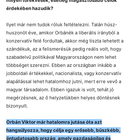
milyen törekvések, esetleg magasztosabb célok
érdekében hazudik?
Ilyet már nem tudok róluk feltételezni. Talán húsz-
huszonöt éve, amikor Orbánék a liberális irányból a
konzervatív felé fordultak, akkor még tiszta lehetett a
szándékuk, az a felismerésük pedig reális volt, hogy
szabadelvű politikával Magyarországon nem lehet
többséget szerezni. Ebben az országban inkább a
jobboldali értékekkel, nacionalista, vagy konzervatív
alapállással lehet hatalomhoz jutni, mert erre vevő a
magyar társadalom. Ebben igazuk is volt, tehát jó
megérzésnek, az ő helyzetükben helyes döntésnek
bizonyult.
Orbán Viktor már hatalomra jutása óta azt
hangsúlyozza, hogy célja egy erősebb, büszkébb,
öntudatosabb ország, amely gazdaságilag és