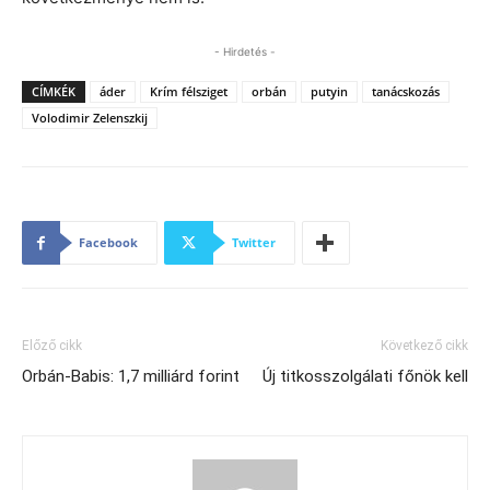
- Hirdetés -
CÍMKÉK
áder
Krím félsziget
orbán
putyin
tanácskozás
Volodimir Zelenszkij
Facebook
Twitter
Előző cikk
Következő cikk
Orbán-Babis: 1,7 milliárd forint
Új titkosszolgálati főnök kell