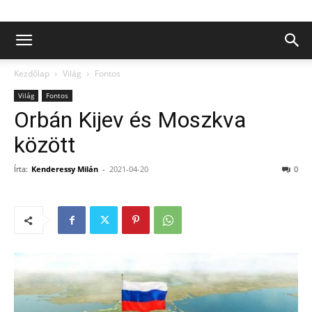
Kezdőlap
Világ
Fontos
Világ
Fontos
Orbán Kijev és Moszkva
között
Írta:
Kenderessy Milán
-
2021-04-20
0