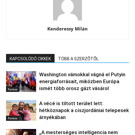
Kenderessy Milán
KAPCSOLÓDÓ CIKKEK
TÖBB A SZERZŐTŐL
Washington vámokkal vágná el Putyin
energiaforrásait, miközben Európa
ismét több orosz gázt vásárol
Fontos
A vécé is tiltott terület lett:
hétköznapok a ciszjordániai telepesek
árnyékában
Fontos
„A mesterséges intelligencia nem