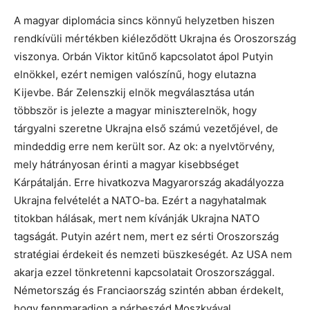
A magyar diplomácia sincs könnyű helyzetben hiszen
rendkívüli mértékben kiéleződött Ukrajna és Oroszország
viszonya. Orbán Viktor kitűnő kapcsolatot ápol Putyin
elnökkel, ezért nemigen valószínű, hogy elutazna
Kijevbe. Bár Zelenszkij elnök megválasztása után
többször is jelezte a magyar miniszterelnök, hogy
tárgyalni szeretne Ukrajna első számú vezetőjével, de
mindeddig erre nem került sor. Az ok: a nyelvtörvény,
mely hátrányosan érinti a magyar kisebbséget
Kárpátalján. Erre hivatkozva Magyarország akadályozza
Ukrajna felvételét a NATO-ba. Ezért a nagyhatalmak
titokban hálásak, mert nem kívánják Ukrajna NATO
tagságát. Putyin azért nem, mert ez sérti Oroszország
stratégiai érdekeit és nemzeti büszkeségét. Az USA nem
akarja ezzel tönkretenni kapcsolatait Oroszországgal.
Németország és Franciaország szintén abban érdekelt,
hogy fennmaradjon a párbeszéd Moszkvával.