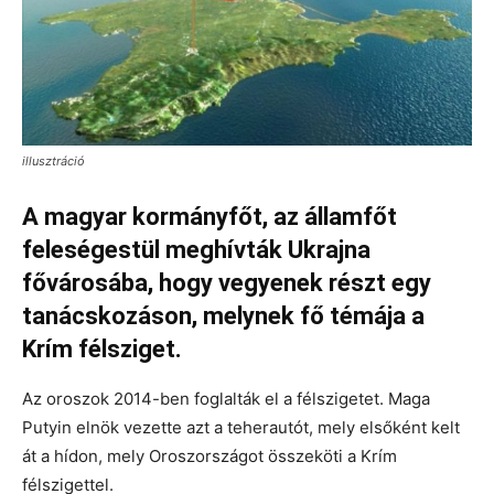
illusztráció
A magyar kormányfőt, az államfőt
feleségestül meghívták Ukrajna
fővárosába, hogy vegyenek részt egy
tanácskozáson, melynek fő témája a
Krím félsziget.
Az oroszok 2014-ben foglalták el a félszigetet. Maga
Putyin elnök vezette azt a teherautót, mely elsőként kelt
át a hídon, mely Oroszországot összeköti a Krím
félszigettel.