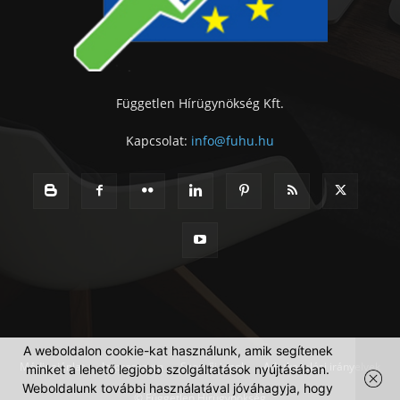
Független Hírügynökség Kft.
Kapcsolat:
info@fuhu.hu
A weboldalon cookie-kat használunk, amik segítenek
Médiaajánlat
Impresszum
Szerzői jogok
Adatkezelési irányelvek
minket a lehető legjobb szolgáltatások nyújtásában.
Weboldalunk további használatával jóváhagyja, hogy
© Független Hírügynökség