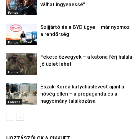
válhat ingyenessé”
Fontos
Szijjártó és a BYD ügye – már nyomoz
a rendőrség
Fontos
Fekete özvegyek – a katona férj halála
jó üzlet lehet
Fontos
Észak‑Korea kutyahúslevest ajánl a
hőség ellen – a propaganda és a
hagyomány találkozása
Érdekes
HOZZÁSZÓLOK A CIKKHEZ