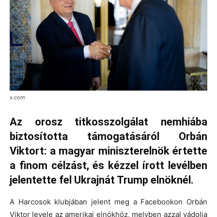
x.com
Az orosz titkosszolgálat nemhiába
biztosította támogatásáról Orbán
Viktort: a magyar miniszterelnök értette
a finom célzást, és kézzel írott levélben
jelentette fel Ukrajnát Trump elnöknél.
A Harcosok klubjában jelent meg a Facebookon Orbán
Viktor levele az amerikai elnökhöz, melyben azzal vádolja