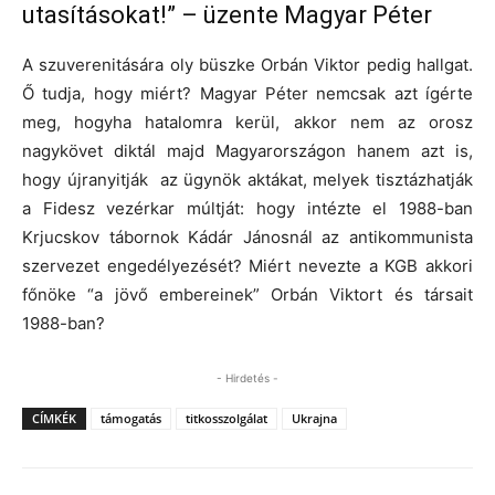
utasításokat!” – üzente Magyar Péter
A szuverenitására oly büszke Orbán Viktor pedig hallgat.
Ő tudja, hogy miért? Magyar Péter nemcsak azt ígérte
meg, hogyha hatalomra kerül, akkor nem az orosz
nagykövet diktál majd Magyarországon hanem azt is,
hogy újranyitják az ügynök aktákat, melyek tisztázhatják
a Fidesz vezérkar múltját: hogy intézte el 1988-ban
Krjucskov tábornok Kádár Jánosnál az antikommunista
szervezet engedélyezését? Miért nevezte a KGB akkori
főnöke “a jövő embereinek” Orbán Viktort és társait
1988-ban?
- Hirdetés -
CÍMKÉK
támogatás
titkosszolgálat
Ukrajna