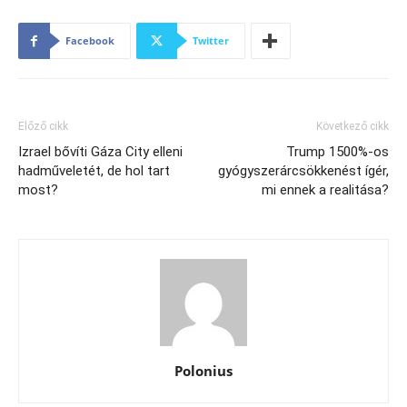
Facebook
Twitter
Előző cikk
Következő cikk
Izrael bővíti Gáza City elleni
Trump 1500%-os
hadműveletét, de hol tart
gyógyszerárcsökkenést ígér,
most?
mi ennek a realitása?
Polonius