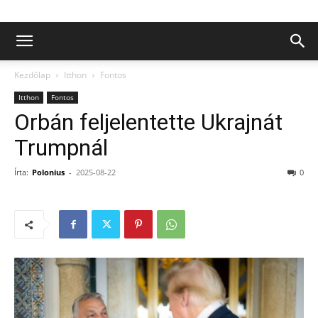
Kezdőlap
Itthon
Fontos
Itthon
Fontos
Orbán feljelentette Ukrajnát
Trumpnál
Írta:
Polonius
-
2025-08-22
0