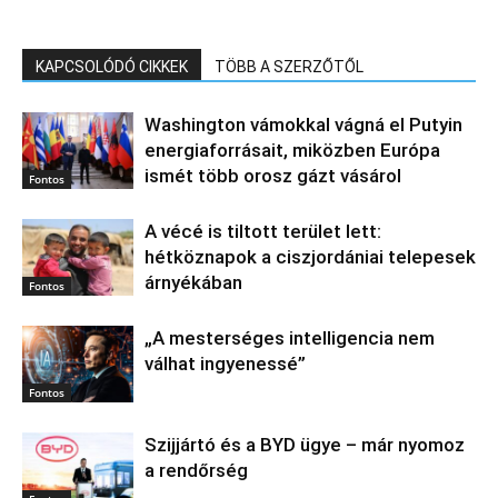
KAPCSOLÓDÓ CIKKEK
TÖBB A SZERZŐTŐL
Washington vámokkal vágná el Putyin
energiaforrásait, miközben Európa
ismét több orosz gázt vásárol
Fontos
A vécé is tiltott terület lett:
hétköznapok a ciszjordániai telepesek
árnyékában
Fontos
„A mesterséges intelligencia nem
válhat ingyenessé”
Fontos
Szijjártó és a BYD ügye – már nyomoz
a rendőrség