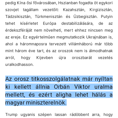
pedig Kína ősi fővárosában, Hszianban fogadta öt egykori
szovjet tagállam vezetőit: Kazahsztán, Kirgizisztán,
Tádzsikisztán, Türkmenisztán és Üzbegisztán. Putyin
tehet kísérletet Európa destabilizálására, de az
érdekszféráját nem növelheti, mert ehhez nincsen meg
az ereje. Ez egyértelműen megmutatkozik Ukrajnában is,
ahol a háromnaposra tervezett villámháború már több
mint három éve tart, és az oroszok nem is álmodhatnak
arról, hogy Kijevben újra oroszbarát vezetés
uralkodhasson.
Az orosz titkosszolgálatnak már nyíltan
ki kellett állnia Orbán Viktor uralma
mellett, és ezért aligha lehet hálás a
magyar miniszterelnök.
Trump ugyanis szépen lassan rádöbbent arra, hogy