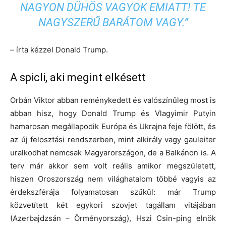
NAGYON DÜHÖS VAGYOK EMIATT! TE
NAGYSZERŰ BARÁTOM VAGY.”
– írta kézzel Donald Trump.
A spicli, aki megint elkésett
Orbán Viktor abban reménykedett és valószínűleg most is
abban hisz, hogy Donald Trump és Vlagyimir Putyin
hamarosan megállapodik Európa és Ukrajna feje fölött, és
az új felosztási rendszerben, mint alkirály vagy gauleiter
uralkodhat nemcsak Magyarországon, de a Balkánon is. A
terv már akkor sem volt reális amikor megszületett,
hiszen Oroszország nem világhatalom többé vagyis az
érdekszférája folyamatosan szűkül: már Trump
közvetített két egykori szovjet tagállam vitájában
(Azerbajdzsán – Örményország), Hszi Csin-ping elnök