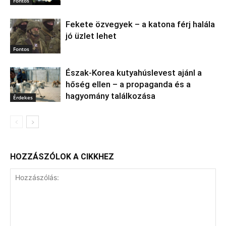
Fontos
Fekete özvegyek – a katona férj halála
jó üzlet lehet
Fontos
Észak‑Korea kutyahúslevest ajánl a
hőség ellen – a propaganda és a
hagyomány találkozása
Érdekes
HOZZÁSZÓLOK A CIKKHEZ