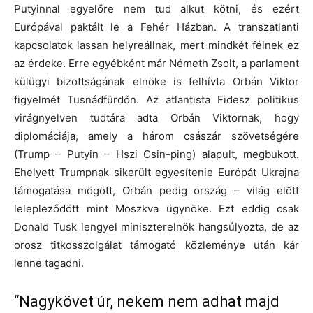
Putyinnal egyelőre nem tud alkut kötni, és ezért
Európával paktált le a Fehér Házban. A transzatlanti
kapcsolatok lassan helyreállnak, mert mindkét félnek ez
az érdeke. Erre egyébként már Németh Zsolt, a parlament
külügyi bizottságának elnöke is felhívta Orbán Viktor
figyelmét Tusnádfürdőn. Az atlantista Fidesz politikus
virágnyelven tudtára adta Orbán Viktornak, hogy
diplomáciája, amely a három császár szövetségére
(Trump – Putyin – Hszi Csin-ping) alapult, megbukott.
Ehelyett Trumpnak sikerült egyesítenie Európát Ukrajna
támogatása mögött, Orbán pedig ország – világ előtt
lelepleződött mint Moszkva ügynöke. Ezt eddig csak
Donald Tusk lengyel miniszterelnök hangsúlyozta, de az
orosz titkosszolgálat támogató közleménye után kár
lenne tagadni.
“Nagykövet úr, nekem nem adhat majd