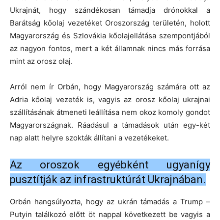
Ukrajnát, hogy szándékosan támadja drónokkal a
Barátság kőolaj vezetéket Oroszország területén, holott
Magyarország és Szlovákia kőolajellátása szempontjából
az nagyon fontos, mert a két államnak nincs más forrása
mint az orosz olaj.
Arról nem ír Orbán, hogy Magyarország számára ott az
Adria kőolaj vezeték is, vagyis az orosz kőolaj ukrajnai
szállításának átmeneti leállítása nem okoz komoly gondot
Magyarországnak. Ráadásul a támadások után egy-két
nap alatt helyre szokták állítani a vezetékeket.
Az oroszok egyébként ugyanígy
pusztítják az infrastruktúrát Ukrajnában.
Orbán hangsúlyozta, hogy az ukrán támadás a Trump –
Putyin találkozó előtt öt nappal következett be vagyis a