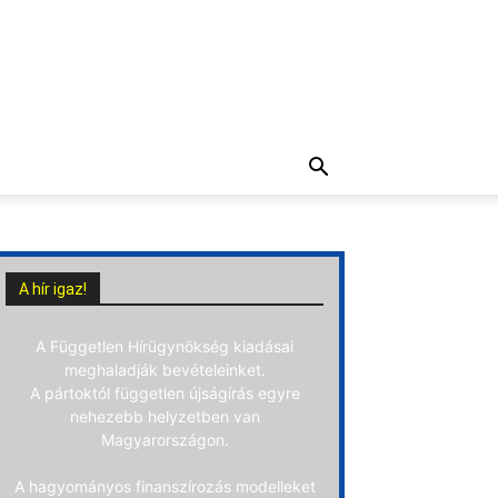
A hír igaz!
A Független Hírügynökség kiadásai
meghaladják bevételeinket.
A pártoktól független újságírás egyre
nehezebb helyzetben van
Magyarországon.
A hagyományos finanszírozás modelleket