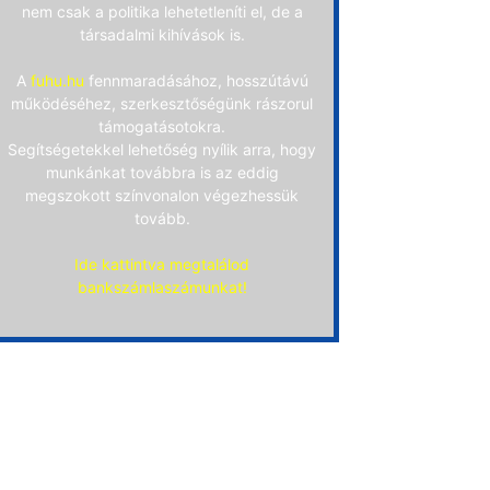
nem csak a politika lehetetleníti el, de a
társadalmi kihívások is.
A
fuhu.hu
fennmaradásához, hosszútávú
működéséhez, szerkesztőségünk rászorul
támogatásotokra.
Segítségetekkel lehetőség nyílik arra, hogy
munkánkat továbbra is az eddig
megszokott színvonalon végezhessük
tovább.
Ide kattintva megtalálod
bankszámlaszámunkat!