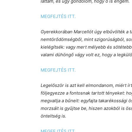
láttam, és úgy gondolom, hogy ő is engem.
MEGFEJTÉS ITT.
Gyerekkorában Marcellót úgy elbűvölték a tá
nemtörődömségből, mint szigorúságból, sose
kielégítsék: vagy mert mélyebb és sötétebb
valami dühöngő vágy volt ez, hogy a legkül
MEGFEJTÉS ITT.
Legelőször is azt kell elmondanom, miért ír
följegyezze a fontosnak tartott tényeket: ho
megvallja a bűneit: egyfajta takarékossági ös
morzsáit is gyűjtse be, hiszen azokból is ös
önteltség is.
MEGFEJTÉS ITT.