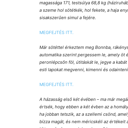
magassága 171, testsúlya 68,8 kg (háziruháb
a szeme hol sötétkék, hol fekete, a haja en
sisakszerűen simul a fejére.
MEGFEJTÉS ITT.
Már sötéttel érkeztem meg Bonnba, rákény
automatika szerint pergessem le, amely öt é
peronlépcsőn föl, útitáskát le, jegye a kabát 
esti lapokat megvenni, kimenni és odainteni 
MEGFEJTÉS ITT.
A házasság első két évében – ma már megáll
értsék, hogy ebben a két évben az a homály
ha jobban tetszik, az a szellemi csönd, ame
bízza magát, és nem méricskéli az értékeit a