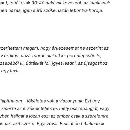
an), tehát csak 30-40 dekával kevesebb az ideálisnál:
yhén őszes, igen sűrű szőke, lazán lebontva hordja,
szerítettem magam, hogy érkezésemet ne aszerint az
v örökös utazás során alakult ki: peronlépcsőn le,
zsebéből ki, útitáskát föl, jgyet leadni, az újságoshoz
egy taxit.
apíthatom – tökéletes volt a viszonyunk. Ezt úgy
 kísérte az érzékek teljes és mély összehangját, vagy
lyben hallgat a józan ész: az ember csak a szerelemre
nnak, akit szeret. Egyszóval: Emiliát én hibátlannak