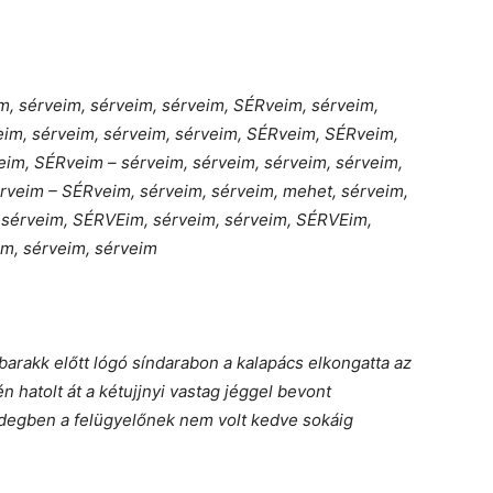
m, sérveim, sérveim, sérveim, SÉRveim, sérveim,
eim, sérveim, sérveim, sérveim, SÉRveim, SÉRveim,
eim, SÉRveim – sérveim, sérveim, sérveim, sérveim,
érveim – SÉRveim, sérveim, sérveim, mehet, sérveim,
m, sérveim, SÉRVEim, sérveim, sérveim, SÉRVEim,
im, sérveim, sérveim
barakk előtt lógó síndarabon a kalapács elkongatta az
hatolt át a kétujjnyi vastag jéggel bevont
idegben a felügyelőnek nem volt kedve sokáig