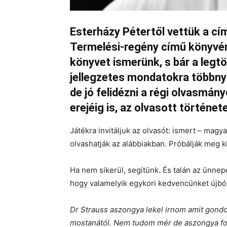
Esterházy Pétertől vettük a cí
Termelési-regény című könyvén
könyvet ismerünk, s bár a legt
jellegzetes mondatokra többn
de jó felidézni a régi olvasmán
erejéig is, az olvasott történet
Játékra invitáljuk az olvasót: ismert – mag
olvashatják az alábbiakban. Próbálják meg 
Ha nem sikerül, segítünk. És talán az ünnepek
hogy valamelyik egykori kedvencünket újból
Dr Strauss aszongya lekel irnom amit gond
mostanától. Nem tudom mér de aszongya fon