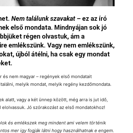
met.
Nem találunk szavakat
– ez az író
ek első mondata. Mindnyájan sok jó
öbbjüket régen olvastuk, ám a
yire emlékszünk. Vagy nem emlékszünk,
yokat, újból átélni, ha csak egy mondat
eket.
yar és nem magyar – regények első mondatait
kitalálni, melyik mondat, melyik regény kezdőmondata.
 alatt, vagy a két ünnep között, még arra is jut idő,
 elolvassuk. Jó szórakozást az első mondatokhoz!
olok és emlékszek meg mindent ami velem történik
tos mer igy fogják látni hogy használhatnak e engem.