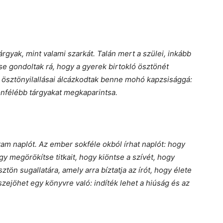
rgyak, mint valami szarkát. Talán mert a szülei, inkább
 gondoltak rá, hogy a gyerek birtokló ösztönét
 ösztönyilallásai álcázkodtak benne mohó kapzsisággá:
önfélébb tárgyakat megkaparintsa.
tam naplót. Az ember sokféle okból írhat naplót: hogy
gy megörökítse titkait, hogy kiöntse a szívét, hogy
ztön sugallatára, amely arra bíztatja az írót, hogy élete
szejöhet egy könyvre való: indíték lehet a hiúság és az