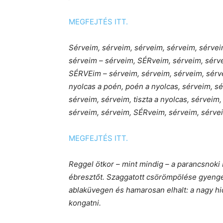
MEGFEJTÉS ITT.
Sérveim, sérveim, sérveim, sérveim, sérvei
sérveim – sérveim, SÉRveim, sérveim, sérv
SÉRVEim – sérveim, sérveim, sérveim, sérv
nyolcas a poén, poén a nyolcas, sérveim, s
sérveim, sérveim, tiszta a nyolcas, sérvei
sérveim, sérveim, SÉRveim, sérveim, sérve
MEGFEJTÉS ITT.
Reggel ötkor – mint mindig – a parancsnoki 
ébresztőt. Szaggatott csörömpölése gyengén 
ablaküvegen és hamarosan elhalt: a nagy h
kongatni.