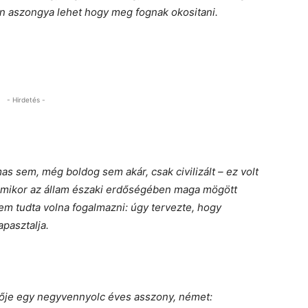
n aszongya lehet hogy meg fognak okositani.
- Hirdetés -
as sem, még boldog sem akár, csak civilizált – ez volt
, amikor az állam északi erdőségében maga mögött
 nem tudta volna fogalmazni: úgy tervezte, hogy
pasztalja.
ője egy negyvennyolc éves asszony, német: