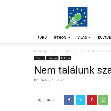
FüHü
FÜHÜ
ITTHON
VILÁG
KULTÚ
Kezdőlap
Fontos
Interjúk
Nem találunk szavakat
Fontos
Interjúk
Kultúra
Nem találunk sza
Írta:
FüHü
-
2019-12-29
Share