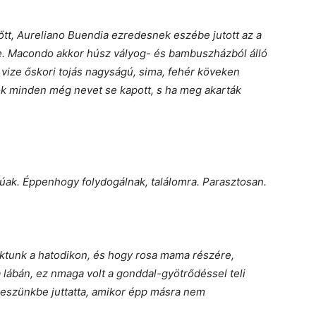
tt, Aureliano Buendia ezredesnek eszébe jutott az a
őbe. Macondo akkor húsz vályog- és bambuszházból álló
ő vize őskori tojás nagyságú, sima, fehér köveken
sok minden még nevet se kapott, s ha meg akarták
súak. Éppenhogy folydogálnak, találomra. Parasztosan.
aktunk a hatodikon, és hogy rosa mama részére,
a lábán, ez nmaga volt a gonddal-gyötrődéssel teli
 eszünkbe juttatta, amikor épp másra nem