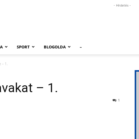
- Hirdetés -
RA
SPORT
BLOGOLDA
–
 – 1.
vakat – 1.
1