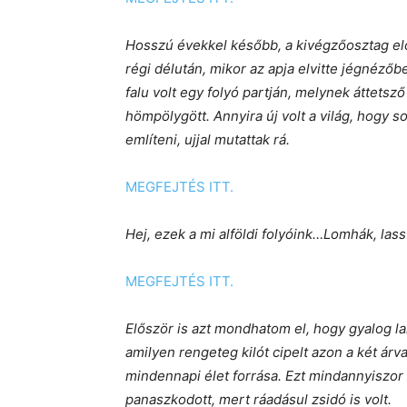
Hosszú évekkel később, a kivégzőosztag elő
régi délután, mikor az apja elvitte jégnéz
falu volt egy folyó partján, melynek áttetsz
hömpölygött. Annyira új volt a világ, hogy 
említeni, ujjal mutattak rá.
MEGFEJTÉS ITT.
Hej, ezek a mi alföldi folyóink…Lomhák, las
MEGFEJTÉS ITT.
Először is azt mondhatom el, hogy gyalog l
amilyen rengeteg kilót cipelt azon a két árv
mindennapi élet forrása. Ezt mindannyiszor
panaszkodott, mert ráadásul zsidó is volt.