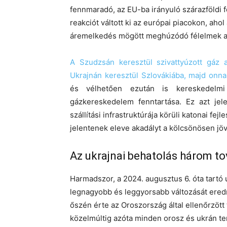
fennmaradó, az EU-ba irányuló szárazföldi fö
reakciót váltott ki az európai piacokon, ah
áremelkedés mögött meghúzódó félelmek a
A Szudzsán keresztül szivattyúzott gáz a
Ukrajnán keresztül Szlovákiába, majd onn
és vélhetően ezután is kereskedelm
gázkereskedelem fenntartása. Ez azt jel
szállítási infrastruktúrája körüli katonai fe
jelentenek eleve akadályt a kölcsönösen j
Az ukrajnai behatolás három t
Harmadszor, a 2024. augusztus 6. óta tartó
legnagyobb és leggyorsabb változását ered
őszén érte az Oroszország által ellenőrzött
közelmúltig azóta minden orosz és ukrán t