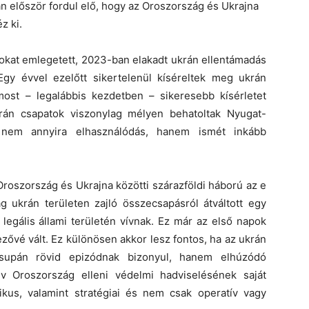
tán először fordul elő, hogy az Oroszország és Ukrajna
z ki.
sokat emlegetett, 2023-ban elakadt ukrán ellentámadás
gy évvel ezelőtt sikertelenül kíséreltek meg ukrán
ost – legalábbis kezdetben – sikeresebb kísérletet
rán csapatok viszonylag mélyen behatoltak Nyugat-
 nem annyira elhasználódás, hanem ismét inkább
Oroszország és Ukrajna közötti szárazföldi háború az e
ag ukrán területen zajló összecsapásról átváltott egy
legális állami területén vívnak. Ez már az első napok
zővé vált. Ez különösen akkor lesz fontos, ha az ukrán
supán rövid epizódnak bizonyul, hanem elhúzódó
v Oroszország elleni védelmi hadviselésének saját
tikus, valamint stratégiai és nem csak operatív vagy