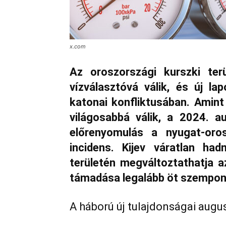
x.com
Az oroszországi kurszki terü
vízválasztóvá válik, és új l
katonai konfliktusában. Amint
világosabbá válik, a 2024. a
előrenyomulás a nyugat-oros
incidens. Kijev váratlan ha
területén megváltoztathatja a
támadása legalább öt szempont
A háború új tulajdonságai augus