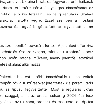
zíva, amelyet Ukrajna hivatalos fegyveres erői hajtanak
 állam területére irányuló gyalogos támadásokat az
rokból álló kis létszámú és félig reguláris Szabad
lakulat hajtotta végre. Ezzel szemben a mostani
étszámú és reguláris gépesített és egyesített ukrán
kus szempontból egyaránt fontos. A jelenlegi offenzíva
 behatolás Oroszországba, mint az ukránbarát orosz
obb ukrán katonai művelet, amely jelentős létszámú
éles skáláját alkalmazza.
nkéntes Hadtest korábbi támadásai is kínosak voltak
upán rövid tűszúrásokat jelentettek kis paramilitáris
gű és típusú fegyverzettel. Most a reguláris ukrán
szországgal, amit az orosz hadsereg 2024 óta tesz
egalábbis az ukránok, oroszok és más kelet-európaiak