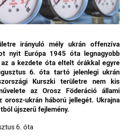
letre irányuló mély ukrán offenzíva
apot nyit Európa 1945 óta legnagyobb
 az a kezdete óta eltelt órákkal egyre
ugusztus 6. óta tartó jelenlegi ukrán
zországi Kurszki területre nem kis
dművelete az Orosz Föderáció állami
z orosz-ukrán háború jellegét. Ukrajna
ból újszerű fejlemény.
ztus 6. óta