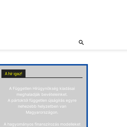
A hír igaz!
A Független Hírügynökség kiadásai
meghaladják bevételeinket.
A pártoktól független újságírás egyre
nehezebb helyzetben van
Magyarországon.
A hagyományos finanszírozás modelleket