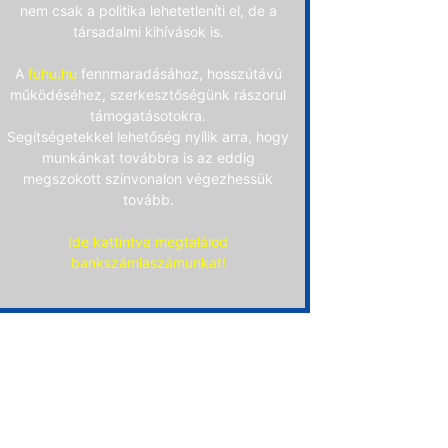
nem csak a politika lehetetleníti el, de a
társadalmi kihívások is.
A
fuhu.hu
fennmaradásához, hosszútávú
működéséhez, szerkesztőségünk rászorul
támogatásotokra.
Segítségetekkel lehetőség nyílik arra, hogy
munkánkat továbbra is az eddig
megszokott színvonalon végezhessük
tovább.
Ide kattintva megtalálod
bankszámlaszámunkat!