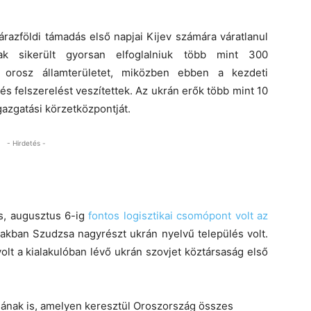
razföldi támadás első napjai Kijev számára váratlanul
ak sikerült gyorsan elfoglalniuk több mint 300
os orosz államterületet, miközben ebben a kezdeti
s felszerelést veszítettek. Az ukrán erők több mint 10
gazgatási körzetközpontját.
- Hirdetés -
s, augusztus 6-ig
fontos logisztikai csomópont volt az
zakban Szudzsa nagyrészt ukrán nyelvű település volt.
lt a kialakulóban lévő ukrán szovjet köztársaság első
ának is, amelyen keresztül Oroszország összes