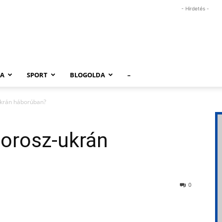
- Hirdetés -
RA
SPORT
BLOGOLDA
–
ukrán háborúban?
 orosz-ukrán
0