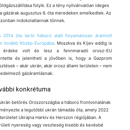
ldgázszállítása folyik. Ez a tény nyilvánvalóan ideges
ol a gázárak augusztus 6. óta meredeken emelkedtek. Az
zonban indokolatlannak tűnnek.
 2014 óta tartó háború alatt folyamatosan áramlott
an tovább Közép-Európába
. Moszkva és Kijev eddig is
i érdeke volt és lesz a fennmaradó orosz-EU
entette és jelentheti a jövőben is, hogy a Gazprom
jlesztések – akár ukrán, akár orosz állami területen – nem
övedelmező gázáramlásnak.
ovábbi konkrétuma
 ukrán betörés Oroszországba a háború frontvonalának
ményezte a legutóbbi ukrán támadás óta, amely 2022
 területet Ukrajna Harkiv és Herszon régiójában. A
erületi nyereség vagy veszteség kisebb és kevésbé