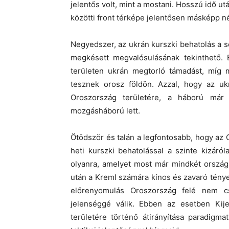
jelentős volt, mint a mostani. Hosszú idő u
közötti front térképe jelentősen másképp né
Negyedszer, az ukrán kurszki behatolás a 
megkésett megvalósulásának tekinthető. E
területen ukrán megtorló támadást, míg m
tesznek orosz földön. Azzal, hogy az uk
Oroszország területére, a háború már
mozgásháború lett.
Ötödször és talán a legfontosabb, hogy az 
heti kurszki behatolással a szinte kizáról
olyanra, amelyet most már mindkét ország 
után a Kreml számára kínos és zavaró ténye
előrenyomulás Oroszország felé nem c
jelenséggé válik. Ebben az esetben Kije
területére történő átirányítása paradigma