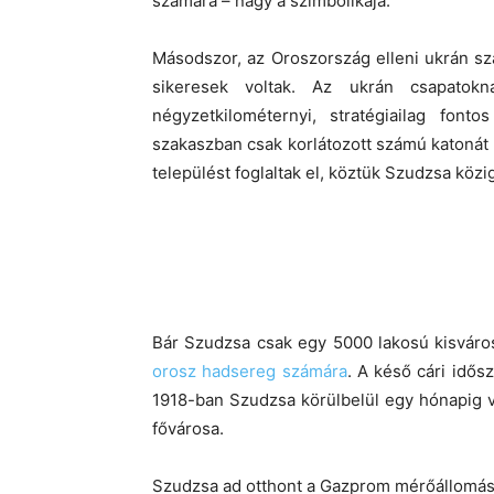
számára – nagy a szimbolikája.
Másodszor, az Oroszország elleni ukrán szá
sikeresek voltak. Az ukrán csapatokn
négyzetkilométernyi, stratégiailag font
szakaszban csak korlátozott számú katonát é
települést foglaltak el, köztük Szudzsa közi
Bár Szudzsa csak egy 5000 lakosú kisváro
orosz hadsereg számára
. A késő cári idős
1918-ban Szudzsa körülbelül egy hónapig vo
fővárosa.
Szudzsa ad otthont a Gazprom mérőállomás