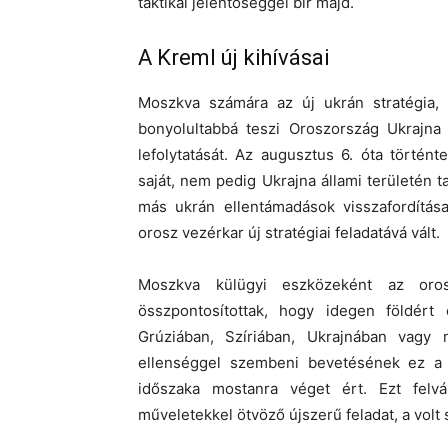
taktikai jelentőséggel bír majd.
A Kreml új kihívásai
Moszkva számára az új ukrán stratégia, 
bonyolultabbá teszi Oroszország Ukrajna 
lefolytatását. Az augusztus 6. óta törté
saját, nem pedig Ukrajna állami területén ta
más ukrán ellentámadások visszafordítás
orosz vezérkar új stratégiai feladatává vált.
Moszkva külügyi eszközeként az oro
összpontosítottak, hogy idegen földért
Grúziában, Szíriában, Ukrajnában vagy
ellenséggel szembeni bevetésének ez a ki
időszaka mostanra véget ért. Ezt felvá
műveletekkel ötvöző újszerű feladat, a volt