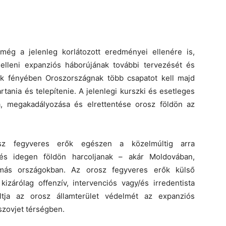
még a jelenleg korlátozott eredményei ellenére is,
elleni expanziós háborújának további tervezését és
ntek fényében Oroszországnak több csapatot kell majd
rtania és telepítenie. A jelenlegi kurszki és esetleges
a, megakadályozása és elrettentése orosz földön az
sz fegyveres erők egészen a közelmúltig arra
 és idegen földön harcoljanak – akár Moldovában,
 más országokban. Az orosz fegyveres erők külső
zárólag offenzív, intervenciós vagy/és irredentista
ltja az orosz államterület védelmét az expanziós
 szovjet térségben.