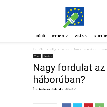
FüHü
FÜHÜ
ITTHON
VILÁG
KULTÚ
Kezdőlap
Világ
Fontos
Nagy fordulat az orosz-
Világ
Fontos
Nagy fordulat az
háborúban?
Írta:
Andreas Umland
-
2024-08-10