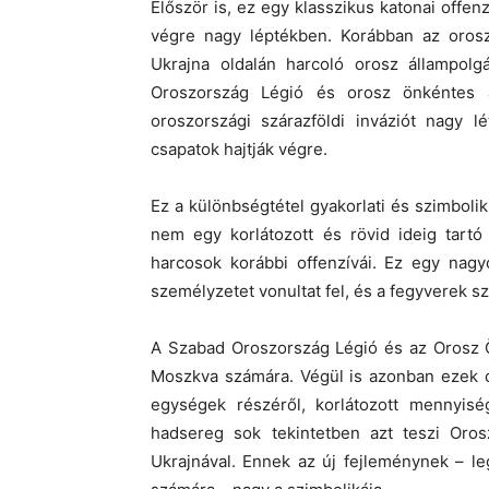
Először is, ez egy klasszikus katonai offen
végre nagy léptékben. Korábban az orosz
Ukrajna oldalán harcoló orosz állampolgá
Oroszország Légió és orosz önkéntes a
oroszországi szárazföldi inváziót nagy l
csapatok hajtják végre.
Ez a különbségtétel gyakorlati és szimboli
nem egy korlátozott és rövid ideig tartó
harcosok korábbi offenzívái. Ez egy nagy
személyzetet vonultat fel, és a fegyverek sz
A Szabad Oroszország Légió és az Orosz Ö
Moszkva számára. Végül is azonban ezek cs
egységek részéről, korlátozott mennyisé
hadsereg sok tekintetben azt teszi Oro
Ukrajnával. Ennek az új fejleménynek – l