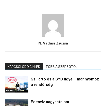
N. Vadász Zsuzsa
KAPCSOLÓDÓ CIKKEK
TÖBB A SZERZŐTŐL
Szijjártó és a BYD ügye – már nyomoz
a rendőrség
Fontos
Édesvíz nagyhatalom