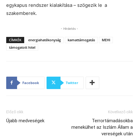
egykapus rendszer kialakítása – szögezik le a
szakemberek.
- Hirdetés -
CÍMKÉK
energiahatékonyság
kamattámogatás
MEHI
támogatott hitel
Facebook
Twitter
Előző cikk
Következő cikk
Újabb medveségek
Terrortámadásokba
menekülhet az Iszlám Állam a
vereségek után