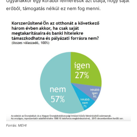
Ugyanakkor egy korábbi felmérésük azt utatja, hogy saját
erőből, támogatás nélkül ez nem fog menni.
Forrás: MEHI