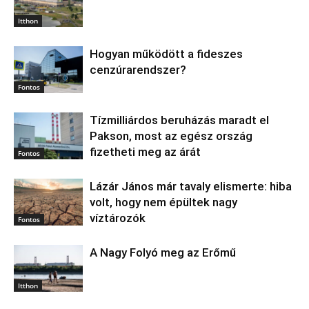
Itthon
Hogyan működött a fideszes
cenzúrarendszer?
Fontos
Tízmilliárdos beruházás maradt el
Pakson, most az egész ország
fizetheti meg az árát
Fontos
Lázár János már tavaly elismerte: hiba
volt, hogy nem épültek nagy
víztározók
Fontos
A Nagy Folyó meg az Erőmű
Itthon