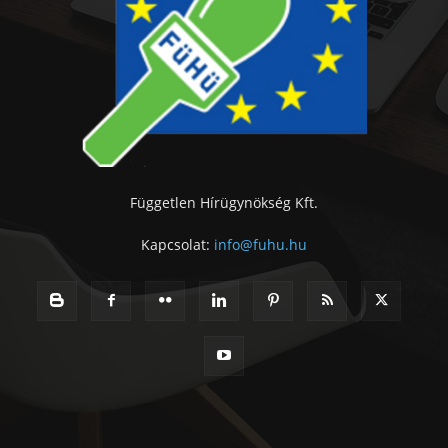
Független Hírügynökség Kft.
Kapcsolat:
info@fuhu.hu