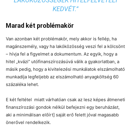
LAKÓKÖZÖSSÉGEK HITELFELVÉTELI
KEDVÉT.”
Marad két problémakör
Van azonban két problémakör, mely akkor is fellép, ha
magánszemély, vagy ha lakóközösség veszi fel a kölcsönt
– hívja fel a figyelmet a dokumentum. Az egyik, hogy a
hitel „kvázi” utófinanszírozásúvá válik a gyakorlatban, a
másik pedig, hogy a kivitelezési munkálatok elszámolható
munkadíja legfeljebb az elszámolható anyagköltség 60
százaléka lehet.
E két feltétel miatt várhatóan csak az lesz képes átmeneti
finanszírozási gondok nélkül befejezni egy beruházást,
aki a minimálisan előírt] saját erő felett jóval magasabb
önerővel rendelkezik.