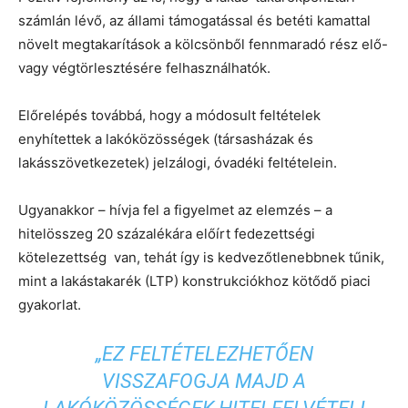
számlán lévő, az állami támogatással és betéti kamattal
növelt megtakarítások a kölcsönből fennmaradó rész elő-
vagy végtörlesztésére felhasználhatók.
Előrelépés továbbá, hogy a módosult feltételek
enyhítettek a lakóközösségek (társasházak és
lakásszövetkezetek) jelzálogi, óvadéki feltételein.
Ugyanakkor – hívja fel a figyelmet az elemzés – a
hitelösszeg 20 százalékára előírt fedezettségi
kötelezettség van, tehát így is kedvezőtlenebbnek tűnik,
mint a lakástakarék (LTP) konstrukciókhoz kötődő piaci
gyakorlat.
„EZ FELTÉTELEZHETŐEN
VISSZAFOGJA MAJD A