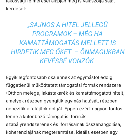
lakossági felmérései alapján meg is válaszolja saját
kérdését:
„SAJNOS A HITEL JELLEGŰ
PROGRAMOK – MÉG HA
KAMATTÁMOGATÁS MELLETT IS
HIRDETIK MEG ŐKET – ÖNMAGUKBAN
KEVÉSBÉ VONZÓK.
Egyik legfontosabb oka ennek az egymástól eddig
függetlenül működtetett támogatási formák rendszere
(Otthon melege, lakástakarék és kamattámogatott hitel),
amelyek részben gyengítik egymás hatását, részben
nehezítik a felújítók dolgát. Éppen ezért nagyon fontos
lenne a különböző támogatási formák
szabályrendszerének és forrásainak összehangolása,
koherenciájának megteremtése, ideális esetben egy