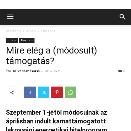
Kezdőlap
Itthon
Hasznos
Itthon
Hasznos
Mire elég a (módosult)
támogatás?
Írta:
N. Vadász Zsuzsa
-
2017-08-31
0
Szeptember 1-jétől módosulnak az
áprilisban indult kamattámogatott
lakossági energetikai hitelprogram