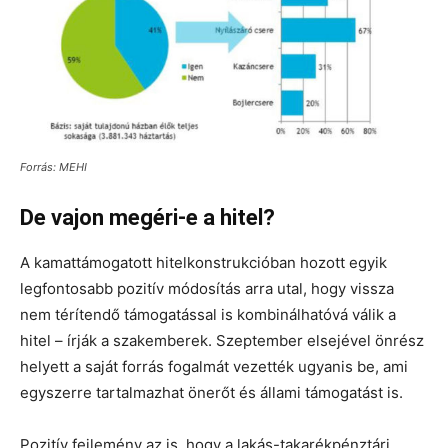
Forrás: MEHI
De vajon megéri-e a hitel?
A kamattámogatott hitelkonstrukcióban hozott egyik
legfontosabb pozitív módosítás arra utal, hogy vissza
nem térítendő támogatással is kombinálhatóvá válik a
hitel – írják a szakemberek. Szeptember elsejével önrész
helyett a saját forrás fogalmát vezették ugyanis be, ami
egyszerre tartalmazhat önerőt és állami támogatást is.
Pozitív fejlemény az is, hogy a lakás-takarékpénztári