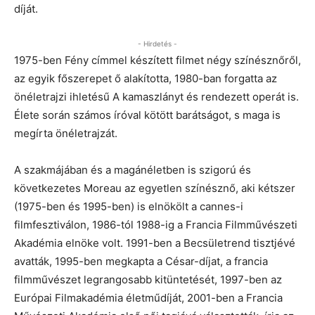
díját.
- Hirdetés -
1975-ben Fény címmel készített filmet négy színésznőről,
az egyik főszerepet ő alakította, 1980-ban forgatta az
önéletrajzi ihletésű A kamaszlányt és rendezett operát is.
Élete során számos íróval kötött barátságot, s maga is
megírta önéletrajzát.
A szakmájában és a magánéletben is szigorú és
következetes Moreau az egyetlen színésznő, aki kétszer
(1975-ben és 1995-ben) is elnökölt a cannes-i
filmfesztiválon, 1986-tól 1988-ig a Francia Filmművészeti
Akadémia elnöke volt. 1991-ben a Becsületrend tisztjévé
avatták, 1995-ben megkapta a César-díjat, a francia
filmművészet legrangosabb kitüntetését, 1997-ben az
Európai Filmakadémia életműdíját, 2001-ben a Francia