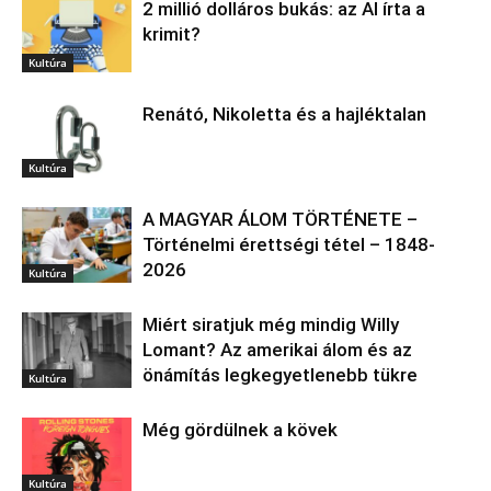
2 millió dolláros bukás: az AI írta a
krimit?
Kultúra
Renátó, Nikoletta és a hajléktalan
Kultúra
A MAGYAR ÁLOM TÖRTÉNETE –
Történelmi érettségi tétel – 1848-
2026
Kultúra
Miért siratjuk még mindig Willy
Lomant? Az amerikai álom és az
önámítás legkegyetlenebb tükre
Kultúra
Még gördülnek a kövek
Kultúra