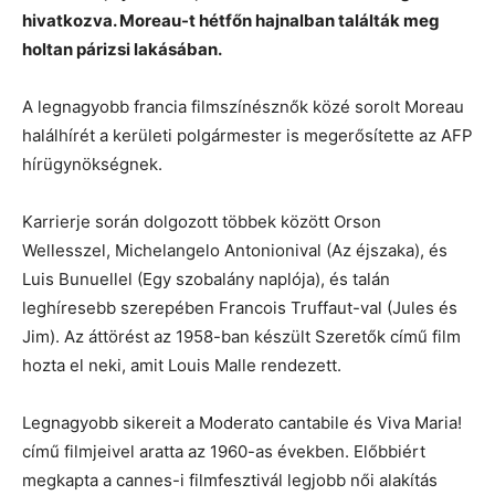
hivatkozva. Moreau-t hétfőn hajnalban találták meg
holtan párizsi lakásában.
A legnagyobb francia filmszínésznők közé sorolt Moreau
halálhírét a kerületi polgármester is megerősítette az AFP
hírügynökségnek.
Karrierje során dolgozott többek között Orson
Wellesszel, Michelangelo Antonionival (Az éjszaka), és
Luis Bunuellel (Egy szobalány naplója), és talán
leghíresebb szerepében Francois Truffaut-val (Jules és
Jim). Az áttörést az 1958-ban készült Szeretők című film
hozta el neki, amit Louis Malle rendezett.
Legnagyobb sikereit a Moderato cantabile és Viva Maria!
című filmjeivel aratta az 1960-as években. Előbbiért
megkapta a cannes-i filmfesztivál legjobb női alakítás