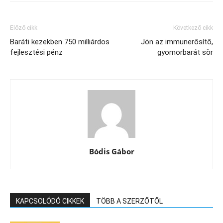
Előző cikk
Következő cikk
Baráti kezekben 750 milliárdos
Jön az immunerősítő,
fejlesztési pénz
gyomorbarát sör
Bódis Gábor
KAPCSOLÓDÓ CIKKEK
TÖBB A SZERZŐTŐL