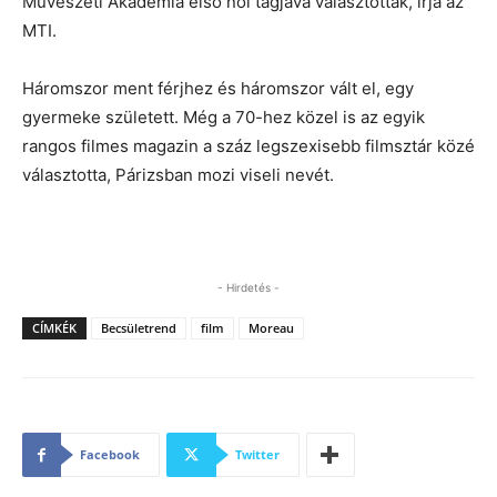
Művészeti Akadémia első női tagjává választották, írja az
MTI.
Háromszor ment férjhez és háromszor vált el, egy
gyermeke született. Még a 70-hez közel is az egyik
rangos filmes magazin a száz legszexisebb filmsztár közé
választotta, Párizsban mozi viseli nevét.
- Hirdetés -
CÍMKÉK
Becsületrend
film
Moreau
Facebook
Twitter