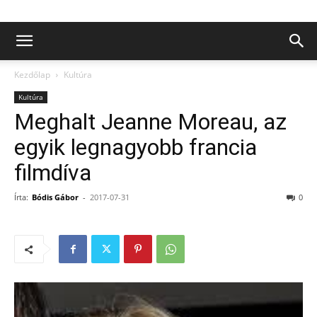
Kezdőlap
Kultúra
Kultúra
Meghalt Jeanne Moreau, az
egyik legnagyobb francia
filmdíva
Írta:
Bódis Gábor
-
2017-07-31
0