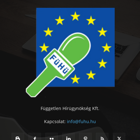
Független Hírügynökség Kft.
Kapcsolat:
info@fuhu.hu