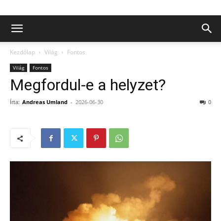
Kezdőlap
Világ
Fontos
Világ
Fontos
Megfordul-e a helyzet?
Írta:
Andreas Umland
-
2026-06-30
0