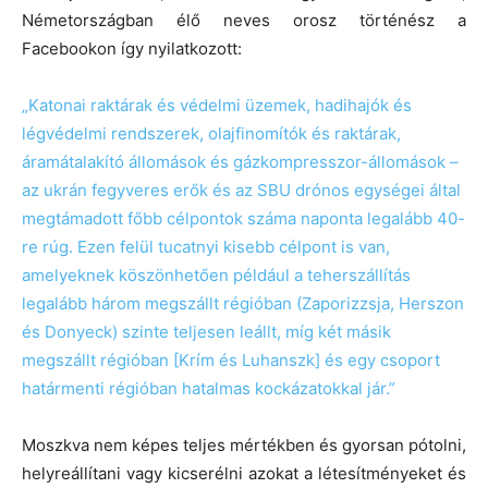
Németországban élő neves orosz történész a
Facebookon így nyilatkozott:
„Katonai raktárak és védelmi üzemek, hadihajók és
légvédelmi rendszerek, olajfinomítók és raktárak,
áramátalakító állomások és gázkompresszor-állomások –
az ukrán fegyveres erők és az SBU drónos egységei által
megtámadott főbb célpontok száma naponta legalább 40-
re rúg. Ezen felül tucatnyi kisebb célpont is van,
amelyeknek köszönhetően például a teherszállítás
legalább három megszállt régióban (Zaporizzsja, Herszon
és Donyeck) szinte teljesen leállt, míg két másik
megszállt régióban [Krím és Luhanszk] és egy csoport
határmenti régióban hatalmas kockázatokkal jár.”
Moszkva nem képes teljes mértékben és gyorsan pótolni,
helyreállítani vagy kicserélni azokat a létesítményeket és