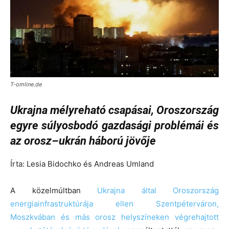
T-omline.de
Ukrajna mélyreható csapásai, Oroszország
egyre súlyosbodó gazdasági problémái és
az orosz–ukrán háború jövője
Írta: Lesia Bidochko és Andreas Umland
A közelmúltban
Ukrajna által Oroszország
energiainfrastruktúrája ellen Szentpéterváron,
Moszkvában és más orosz helyszíneken végrehajtott