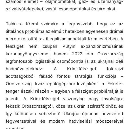
számos elemét – olajfinomítókat, gáz- és üzemanyag-
szivattyútelepeket, vasúti csomópontokat és tárolókat.
Talán a Kreml számára a legrosszabb, hogy ez az
általános probléma az elmúlt hetekben egyenesen drámai
méreteket öltött az illegálisan annektált Krím esetében. A
félsziget nem csupán Putyin expanzionizmusának
koronagyöngyszeme, hanem 2022 óta Oroszország
legfontosabb logisztikai csomópontja is az ukrajnai déli
hadműveletekhez. A Krím-félsziget földrajzi
adottságokból fakadó fontos stratégiai funkciója –
Oroszország kvázirepülőgép-hordozójaként a Fekete-
tenger északi részén – egyben a félsziget problémáját is
jelenti. A Krím-félsziget viszonylag nagy távolságra
fekszik Oroszországtól, közel az ukrán szárazföldhöz, és
így különösen sebezhető Ukrajna újonnan bevezetett
fegyverzetével és modern hadviselési módszereivel
szemben.