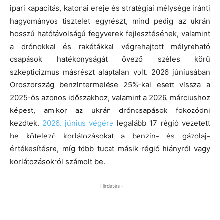
ipari kapacitás, katonai ereje és stratégiai mélysége iránti
hagyományos tisztelet egyrészt, mind pedig az ukrán
hosszú hatótávolságú fegyverek fejlesztésének, valamint
a drónokkal és rakétákkal végrehajtott mélyreható
csapások hatékonyságát övező széles körű
szkepticizmus másrészt alaptalan volt. 2026 júniusában
Oroszország benzintermelése 25%-kal esett vissza a
2025-ös azonos időszakhoz, valamint a 2026. márciushoz
képest, amikor az ukrán dróncsapások fokozódni
kezdtek.
2026. június végére
legalább 17 régió vezetett
be kötelező korlátozásokat a benzin- és gázolaj-
értékesítésre, míg több tucat másik régió hiányról vagy
korlátozásokról számolt be.
- Hirdetés -