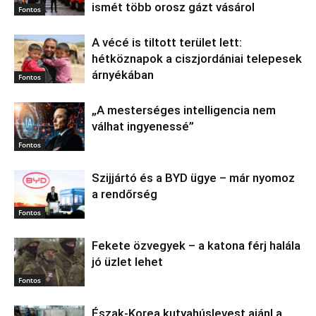
ismét több orosz gázt vásárol
Fontos
A vécé is tiltott terület lett:
hétköznapok a ciszjordániai telepesek
árnyékában
Fontos
„A mesterséges intelligencia nem
válhat ingyenessé”
Fontos
Szijjártó és a BYD ügye – már nyomoz
a rendőrség
Fontos
Fekete özvegyek – a katona férj halála
jó üzlet lehet
Fontos
Észak‑Korea kutyahúslevest ajánl a