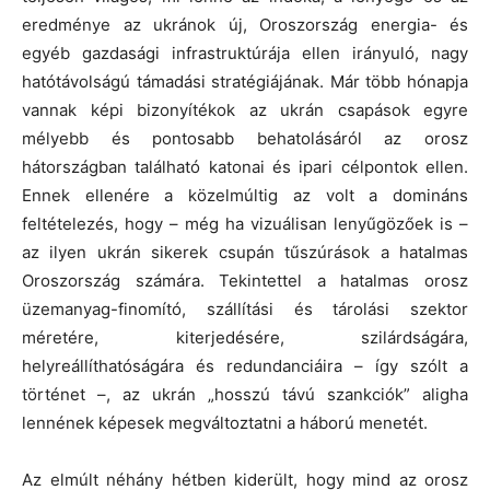
eredménye az ukránok új, Oroszország energia- és
egyéb gazdasági infrastruktúrája ellen irányuló, nagy
hatótávolságú támadási stratégiájának. Már több hónapja
vannak képi bizonyítékok az ukrán csapások egyre
mélyebb és pontosabb behatolásáról az orosz
hátországban található katonai és ipari célpontok ellen.
Ennek ellenére a közelmúltig az volt a domináns
feltételezés, hogy – még ha vizuálisan lenyűgözőek is –
az ilyen ukrán sikerek csupán tűszúrások a hatalmas
Oroszország számára. Tekintettel a hatalmas orosz
üzemanyag-finomító, szállítási és tárolási szektor
méretére, kiterjedésére, szilárdságára,
helyreállíthatóságára és redundanciáira – így szólt a
történet –, az ukrán „hosszú távú szankciók” aligha
lennének képesek megváltoztatni a háború menetét.
Az elmúlt néhány hétben kiderült, hogy mind az orosz