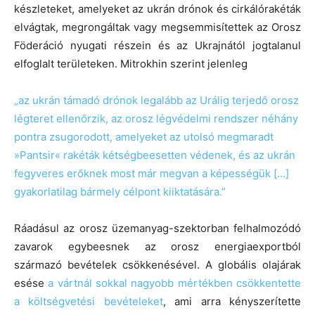
készleteket, amelyeket az ukrán drónok és cirkálórakéták
elvágtak, megrongáltak vagy megsemmisítettek az Orosz
Föderáció nyugati részein és az Ukrajnától jogtalanul
elfoglalt területeken. Mitrokhin szerint jelenleg
„az ukrán támadó drónok legalább az Urálig terjedő orosz
légteret ellenőrzik, az orosz légvédelmi rendszer néhány
pontra zsugorodott, amelyeket az utolsó megmaradt
»Pantsir« rakéták kétségbeesetten védenek, és az ukrán
fegyveres erőknek most már megvan a képességük […]
gyakorlatilag bármely célpont kiiktatására.”
Ráadásul az orosz üzemanyag-szektorban felhalmozódó
zavarok egybeesnek az orosz energiaexportból
származó bevételek csökkenésével. A globális olajárak
esése
a vártnál sokkal nagyobb mértékben csökkentette
a költségvetési bevételeket
, ami arra kényszerítette