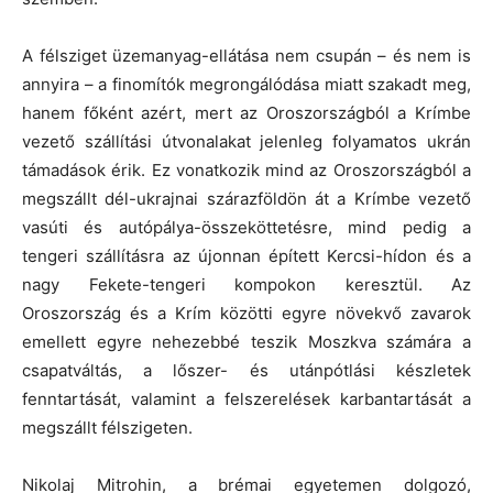
A félsziget üzemanyag-ellátása nem csupán – és nem is
annyira – a finomítók megrongálódása miatt szakadt meg,
hanem főként azért, mert az Oroszországból a Krímbe
vezető szállítási útvonalakat jelenleg folyamatos ukrán
támadások érik. Ez vonatkozik mind az Oroszországból a
megszállt dél-ukrajnai szárazföldön át a Krímbe vezető
vasúti és autópálya-összeköttetésre, mind pedig a
tengeri szállításra az újonnan épített Kercsi-hídon és a
nagy Fekete-tengeri kompokon keresztül. Az
Oroszország és a Krím közötti egyre növekvő zavarok
emellett egyre nehezebbé teszik Moszkva számára a
csapatváltás, a lőszer- és utánpótlási készletek
fenntartását, valamint a felszerelések karbantartását a
megszállt félszigeten.
Nikolaj Mitrohin, a brémai egyetemen dolgozó,