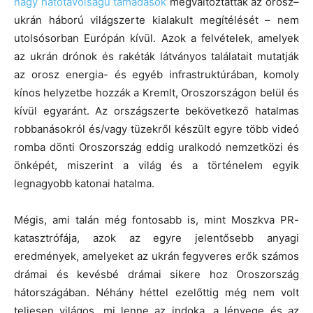
nagy hatótávolságú támadások
megváltoztatták az orosz–
ukrán háború világszerte kialakult megítélését – nem
utolsósorban Európán kívül. Azok a felvételek, amelyek
az ukrán drónok és rakéták látványos találatait mutatják
az orosz energia- és egyéb infrastruktúrában, komoly
kínos helyzetbe hozzák a Kremlt, Oroszországon belül és
kívül egyaránt. Az országszerte bekövetkező hatalmas
robbanásokról és/vagy tüzekről készült egyre több videó
romba dönti Oroszország eddig uralkodó nemzetközi és
önképét, miszerint a világ és a történelem egyik
legnagyobb katonai hatalma.
Mégis, ami talán még fontosabb is, mint Moszkva PR-
katasztrófája, azok az egyre jelentősebb anyagi
eredmények, amelyeket az ukrán fegyveres erők számos
drámai és kevésbé drámai sikere hoz Oroszország
hátországában. Néhány héttel ezelőttig még nem volt
teljesen világos, mi lenne az indoka, a lényege és az