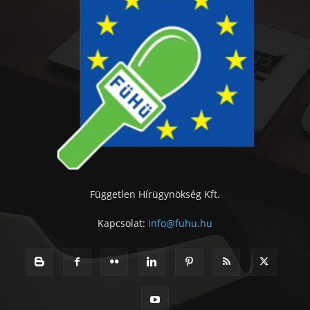
Független Hírügynökség Kft.
Kapcsolat:
info@fuhu.hu