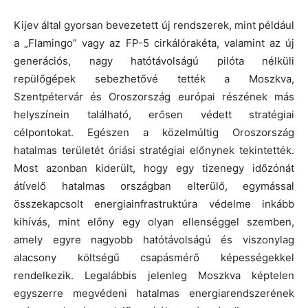
Kijev által gyorsan bevezetett új rendszerek, mint például
a „Flamingo” vagy az FP-5 cirkálórakéta, valamint az új
generációs, nagy hatótávolságú pilóta nélküli
repülőgépek sebezhetővé tették a Moszkva,
Szentpétervár és Oroszország európai részének más
helyszínein található, erősen védett stratégiai
célpontokat. Egészen a közelmúltig Oroszország
hatalmas területét óriási stratégiai előnynek tekintették.
Most azonban kiderült, hogy egy tizenegy időzónát
átívelő hatalmas országban elterülő, egymással
összekapcsolt energiainfrastruktúra védelme inkább
kihívás, mint előny egy olyan ellenséggel szemben,
amely egyre nagyobb hatótávolságú és viszonylag
alacsony költségű csapásmérő képességekkel
rendelkezik. Legalábbis jelenleg Moszkva képtelen
egyszerre megvédeni hatalmas energiarendszerének