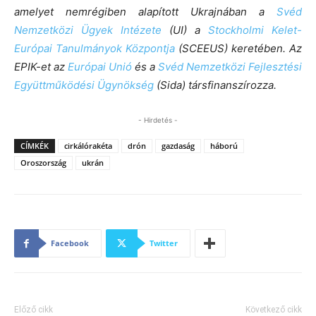
amelyet nemrégiben alapított Ukrajnában a
Svéd
Nemzetközi Ügyek Intézete
(UI) a
Stockholmi Kelet-
Európai Tanulmányok Központja
(SCEEUS) keretében. Az
EPIK-et az
Európai Unió
és a
Svéd Nemzetközi Fejlesztési
Együttműködési Ügynökség
(Sida) társfinanszírozza.
- Hirdetés -
CÍMKÉK
cirkálórakéta
drón
gazdaság
háború
Oroszország
ukrán
Facebook
Twitter
Előző cikk
Következő cikk