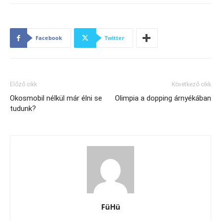
Facebook
Twitter
Előző cikk
Következő cikk
Okosmobil nélkül már élni se
Olimpia a dopping árnyékában
tudunk?
FüHü