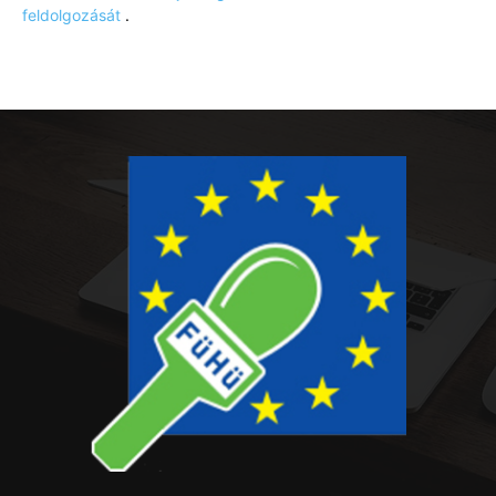
feldolgozását
.