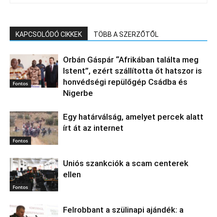
KAPCSOLÓDÓ CIKKEK
TÖBB A SZERZŐTŐL
Orbán Gáspár “Afrikában találta meg
Istent”, ezért szállította őt hatszor is
honvédségi repülőgép Csádba és
Fontos
Nigerbe
Egy határválság, amelyet percek alatt
írt át az internet
Fontos
Uniós szankciók a scam centerek
ellen
Fontos
Felrobbant a szülinapi ajándék: a