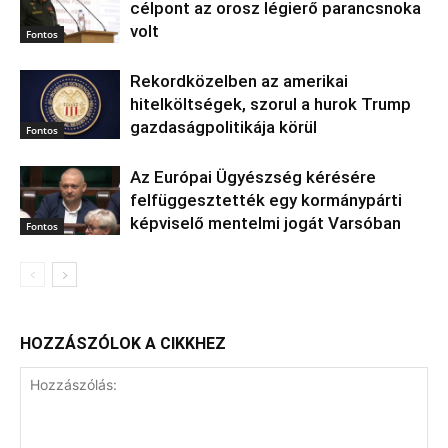
célpont az orosz légierő parancsnoka
volt
Fontos
Rekordközelben az amerikai
hitelköltségek, szorul a hurok Trump
gazdaságpolitikája körül
Fontos
Az Európai Ügyészség kérésére
felfüggesztették egy kormánypárti
képviselő mentelmi jogát Varsóban
Fontos
HOZZÁSZÓLOK A CIKKHEZ