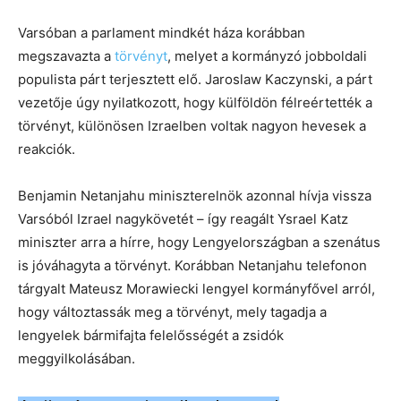
Varsóban a parlament mindkét háza korábban
megszavazta a
törvényt
, melyet a kormányzó jobboldali
populista párt terjesztett elő. Jaroslaw Kaczynski, a párt
vezetője úgy nyilatkozott, hogy külföldön félreértették a
törvényt, különösen Izraelben voltak nagyon hevesek a
reakciók.
Benjamin Netanjahu miniszterelnök azonnal hívja vissza
Varsóból Izrael nagykövetét – így reagált Ysrael Katz
miniszter arra a hírre, hogy Lengyelországban a szenátus
is jóváhagyta a törvényt. Korábban Netanjahu telefonon
tárgyalt Mateusz Morawiecki lengyel kormányfővel arról,
hogy változtassák meg a törvényt, mely tagadja a
lengyelek bármifajta felelősségét a zsidók
meggyilkolásában.