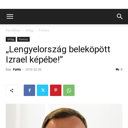
Kezdőlap
Világ
Fontos
Világ
Fontos
„Lengyelország beleköpött
Izrael képébe!”
Írta:
FüHü
-
2018-02-06
0