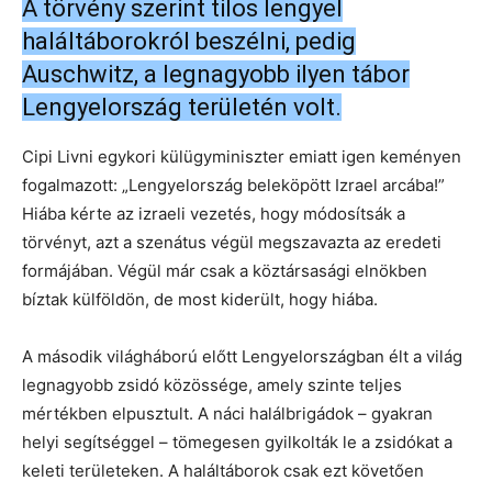
A törvény szerint tilos lengyel
haláltáborokról beszélni, pedig
Auschwitz, a legnagyobb ilyen tábor
Lengyelország területén volt.
Cipi Livni egykori külügyminiszter emiatt igen keményen
fogalmazott: „Lengyelország beleköpött Izrael arcába!”
Hiába kérte az izraeli vezetés, hogy módosítsák a
törvényt, azt a szenátus végül megszavazta az eredeti
formájában. Végül már csak a köztársasági elnökben
bíztak külföldön, de most kiderült, hogy hiába.
A második világháború előtt Lengyelországban élt a világ
legnagyobb zsidó közössége, amely szinte teljes
mértékben elpusztult. A náci halálbrigádok – gyakran
helyi segítséggel – tömegesen gyilkolták le a zsidókat a
keleti területeken. A haláltáborok csak ezt követően