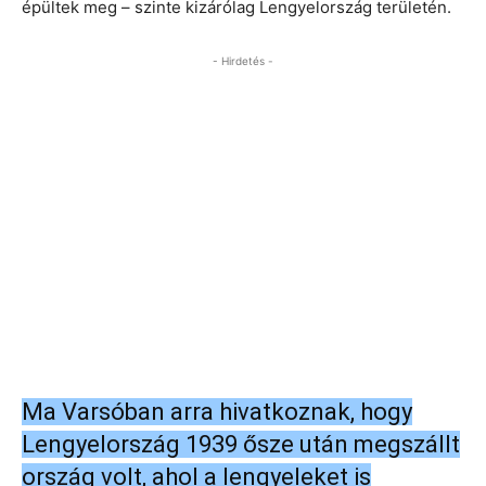
épültek meg – szinte kizárólag Lengyelország területén.
- Hirdetés -
Ma Varsóban arra hivatkoznak, hogy
Lengyelország 1939 ősze után megszállt
ország volt, ahol a lengyeleket is