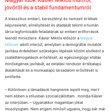
Magyar Idők: Kásler Miklós múltról,
jövőről és a stabil fundamentumról
A klasszikus emberi, keresztényi és nemzeti értékek
képviseletét, elmélyítését és átadását tekinti a humán
tárca legfontosabb feladatának az emberi erőforrások
leendő minisztere. Kásler Miklós először a
Magyar
Időknek
adott interjút, amelyben a demográfiai mutatók
javítása érdekében szükséges lépések között elsőként a
családtámogatások erősítését, az egészségügyi ellátás
minőségének javítását, az oktatási rendszer értékalapú
átalakítását és a munkaalapú társadalom erősítését is
említette.
– Különösen a támadások hangneme lepett meg, mert
nem ebben a stílusban szocializálódtam . mondja Kásler
az interjúban. – Ugyanakkor magamban jókat
mosolyogtam. Nem engem minősít ugyanis, hogy bár már