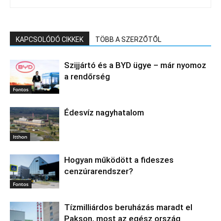
KAPCSOLÓDÓ CIKKEK
TÖBB A SZERZŐTŐL
Szijjártó és a BYD ügye – már nyomoz
a rendőrség
Fontos
Édesvíz nagyhatalom
Itthon
Hogyan működött a fideszes
cenzúrarendszer?
Fontos
Tízmilliárdos beruházás maradt el
Pakson, most az egész ország