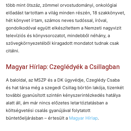
több mint ötszáz, zömmel orvostudományi, onkológiai
előadást tartottam a világ minden részén, 18 szakkönyvet,
hét könyvet írtam, számos neves tudóssal, íróval,
gondolkodóval együtt elkészítettem a Nemzeti nagyvizit
televíziós és könyvsorozatot, mindebből néhány, a
szövegkörnyezetéből kiragadott mondatot tudnak csak
citálni.
Magyar Hírlap: Czeglédyék a Csillagban
A baloldal, az MSZP és a DK ügyvédje, Czeglédy Csaba
és hat társa még a szegedi Csillag börtön lakója, tizenkét
további gyanúsított szintén kényszerintézkedés hatálya
alatt áll, ám már nincs előzetes letartóztatásban a
költségvetési csalás gyanújával folytatott
büntetőeljárásban – értesült a
Magyar Hírlap
.