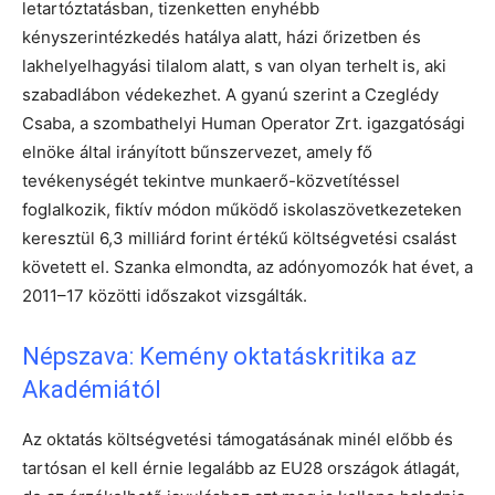
letartóztatásban, tizenketten enyhébb
kényszerintézkedés hatálya alatt, házi őrizetben és
lakhelyelhagyási tilalom alatt, s van olyan terhelt is, aki
szabadlábon védekezhet. A gyanú szerint a Czeglédy
Csaba, a szombathelyi Human Operator Zrt. igazgatósági
elnöke által irányított bűnszervezet, amely fő
tevékenységét tekintve munkaerő-közvetítéssel
foglalkozik, fiktív módon működő iskolaszövetkezeteken
keresztül 6,3 milliárd forint értékű költségvetési csalást
követett el. Szanka elmondta, az adónyomozók hat évet, a
2011–17 közötti időszakot vizsgálták.
Népszava: Kemény oktatáskritika az
Akadémiától
Az oktatás költségvetési támogatásának minél előbb és
tartósan el kell érnie legalább az EU28 országok átlagát,