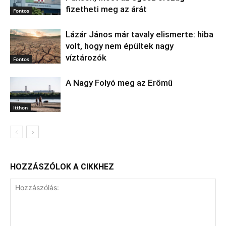
fizetheti meg az árát
Fontos
Lázár János már tavaly elismerte: hiba
volt, hogy nem épültek nagy
víztározók
Fontos
A Nagy Folyó meg az Erőmű
Itthon
HOZZÁSZÓLOK A CIKKHEZ