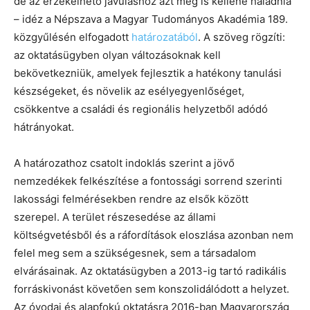
de az érzékelhető javuláshoz azt meg is kellene haladnia
– idéz a Népszava a Magyar Tudományos Akadémia 189.
közgyűlésén elfogadott
határozatából
. A szöveg rögzíti:
az oktatásügyben olyan változásoknak kell
bekövetkezniük, amelyek fejlesztik a hatékony tanulási
készségeket, és növelik az esélyegyenlőséget,
csökkentve a családi és regionális helyzetből adódó
hátrányokat.
A határozathoz csatolt indoklás szerint a jövő
nemzedékek felkészítése a fontossági sorrend szerinti
lakossági felmérésekben rendre az elsők között
szerepel. A terület részesedése az állami
költségvetésből és a ráfordítások eloszlása azonban nem
felel meg sem a szükségesnek, sem a társadalom
elvárásainak. Az oktatásügyben a 2013-ig tartó radikális
forráskivonást követően sem konszolidálódott a helyzet.
Az óvodai és alapfokú oktatásra 2016-ban Magyarország