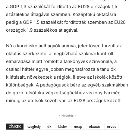
a GDP 1,3 százalékát fordította az EU28 országok 1,5
százalékos átlagával szemben. Középfokú oktatásra
pedig a GDP 1,5 százalékát fordították szemben az EU28
országok 1,9 százalékos átlagával.
Nő a korai iskolaelhagyók aránya, jelentősen torzult az
oktatás szerkezete, a megbízható szakmai kontroll
elmaradása miatt romlott a tankönyvek színvonala, a
családi háttér egyre jobban meghatározza a tanulók
kilátásait, növekedtek a régiók, illetve az iskolák közötti
különbségek. A pedagógusok bére az egyéb szakmákban
dolgozó felsőfokú végzettségűekhez viszonyítva még
mindig az utolsók között van az EU28 országok között.
- Hirdetés -
CÍMKÉK
czeglédy
dk
kásler
mszp
oktatás
orvos