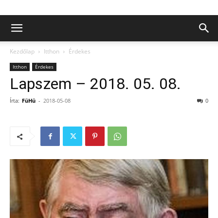
Kezdőlap
Itthon
Érdekes
Itthon
Érdekes
Lapszem – 2018. 05. 08.
Írta:
FüHü
-
2018-05-08
0