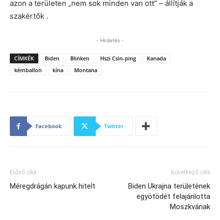
azon a területen „nem sok minden van ott” – állítják a
szakértők .
- Hirdetés -
CÍMKÉK
Biden
Blinken
Hszi Csin-ping
Kanada
kémballon
kína
Montana
Facebook
Twitter
Előző cikk
Következő cikk
Méregdrágán kapunk hitelt
Biden Ukrajna területének
egyötödét felajánlotta
Moszkvának