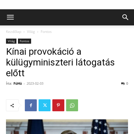
Kezdőlap
Világ
Fontos
Világ
Fontos
Kínai provokáció a
külügyminiszteri látogatás
előtt
Írta:
FüHü
-
2023-02-03
0