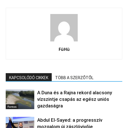
FüHü
KAPCSOLÓDÓ CIKKEK
TÖBB A SZERZŐTŐL
A Duna és a Rajna rekord alacsony
vízszintje csapás az egész uniós
gazdaságra
Fontos
Abdul El‑Sayed: a progresszív
mozgalom új zászlóvivője