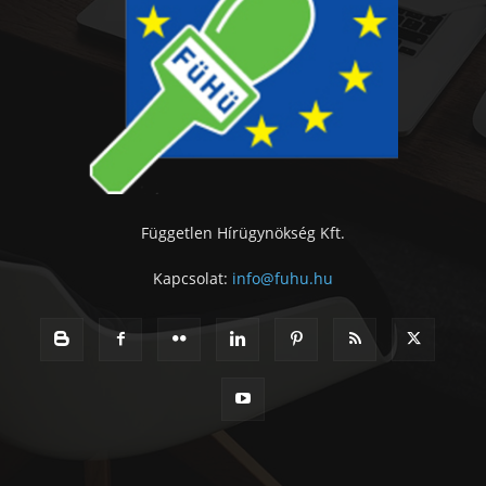
Független Hírügynökség Kft.
Kapcsolat:
info@fuhu.hu