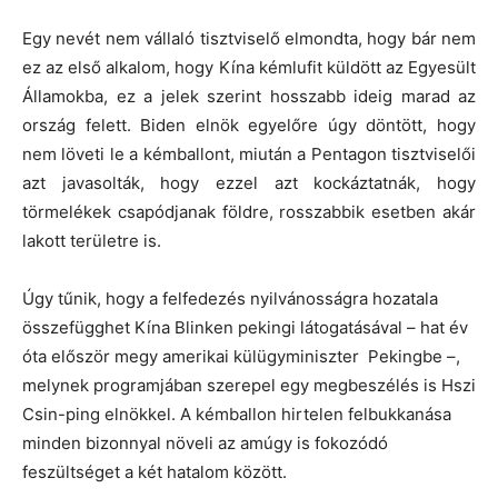
Egy nevét nem vállaló tisztviselő elmondta, hogy bár nem
ez az első alkalom, hogy Kína kémlufit küldött az Egyesült
Államokba, ez a jelek szerint hosszabb ideig marad az
ország felett. Biden elnök egyelőre úgy döntött, hogy
nem löveti le a kémballont, miután a Pentagon tisztviselői
azt javasolták, hogy ezzel azt kockáztatnák, hogy
törmelékek csapódjanak földre, rosszabbik esetben akár
lakott területre is.
Úgy tűnik, hogy a felfedezés nyilvánosságra hozatala
összefügghet Kína Blinken pekingi látogatásával – hat év
óta először megy amerikai külügyminiszter Pekingbe –,
melynek programjában szerepel egy megbeszélés is Hszi
Csin-ping elnökkel. A kémballon hirtelen felbukkanása
minden bizonnyal növeli az amúgy is fokozódó
feszültséget a két hatalom között.