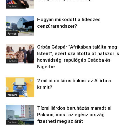
Fontos
Hogyan működött a fideszes
cenzúrarendszer?
Fontos
Orbán Gáspár “Afrikában találta meg
Istent”, ezért szállította őt hatszor is
honvédségi repülőgép Csádba és
Fontos
Nigerbe
2 millió dolláros bukás: az AI írta a
krimit?
Kultúra
Tízmilliárdos beruházás maradt el
Pakson, most az egész ország
fizetheti meg az árát
Fontos