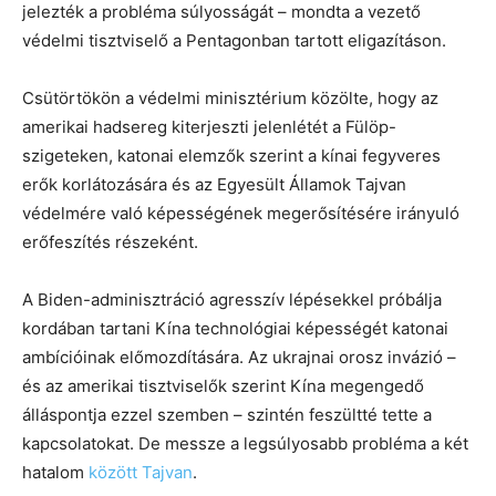
jelezték a probléma súlyosságát – mondta a vezető
védelmi tisztviselő a Pentagonban tartott eligazításon.
Csütörtökön a védelmi minisztérium közölte, hogy az
amerikai hadsereg kiterjeszti jelenlétét a Fülöp-
szigeteken, katonai elemzők szerint a kínai fegyveres
erők korlátozására és az Egyesült Államok Tajvan
védelmére való képességének megerősítésére irányuló
erőfeszítés részeként.
A Biden-adminisztráció agresszív lépésekkel próbálja
kordában tartani Kína technológiai képességét katonai
ambícióinak előmozdítására. Az ukrajnai orosz invázió –
és az amerikai tisztviselők szerint Kína megengedő
álláspontja ezzel szemben – szintén feszültté tette a
kapcsolatokat. De messze a legsúlyosabb probléma a két
hatalom
között Tajvan
.