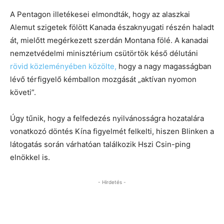
A Pentagon illetékesei elmondták, hogy az alaszkai
Alemut szigetek fölött Kanada északnyugati részén haladt
át, mielőtt megérkezett szerdán Montana fölé. A kanadai
nemzetvédelmi minisztérium csütörtök késő délutáni
rövid közleményében közölte,
hogy a nagy magasságban
lévő térfigyelő kémballon mozgását „aktívan nyomon
követi”.
Úgy tűnik, hogy a felfedezés nyilvánosságra hozatalára
vonatkozó döntés Kína figyelmét felkelti, hiszen Blinken a
látogatás során várhatóan találkozik Hszi Csin-ping
elnökkel is.
- Hirdetés -