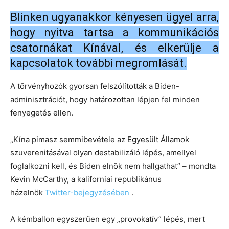
Blinken ugyanakkor kényesen ügyel arra,
hogy nyitva tartsa a kommunikációs
csatornákat Kínával, és elkerülje a
kapcsolatok további megromlását.
A törvényhozók gyorsan felszólították a Biden-
adminisztrációt, hogy határozottan lépjen fel minden
fenyegetés ellen.
„Kína pimasz semmibevétele az Egyesült Államok
szuverenitásával olyan destabilizáló lépés, amellyel
foglalkozni kell, és Biden elnök nem hallgathat” – mondta
Kevin McCarthy, a kaliforniai republikánus
házelnök
Twitter-bejegyzésében
.
A kémballon egyszerűen egy „provokatív” lépés, mert