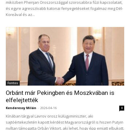
miközben Phenjan Oroszországgal szorosabbra fűzi kapcsolatait,
és egyre agresszívabb katonai fenyegetéseket fogalmaz meg Dél-
Koreával és az...
Fontos
Orbánt már Pekingben és Moszkvában is
elfelejtették
Kenderessy Milán
-
2026-04-16
0
Kínában tárgyal Lavrov orosz külügyminiszter, aki
sajtóértekezletén kapott kérdést Magyarországról is hiszen Putyin
nyíltan támogatta Orbán Viktort, aki lehet, hogy épp emiatt elbukott.