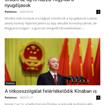
nyugdíjasok
Polonius
-
2024-04-29
0
Minden más európai országban növekszik a nyugdíjasok száma,
amely komoly fejtörést jelent az épp aktuális kormányzatnak, de
Magyarországon - a gyorsan öregedő társadalomban -...
Fontos
A titkosszolgálat felértékelődik Kínában is
Polonius
-
2024-01-27
0
Immár Cai Csi, a belbiztonság főnöke a második legfontosabb