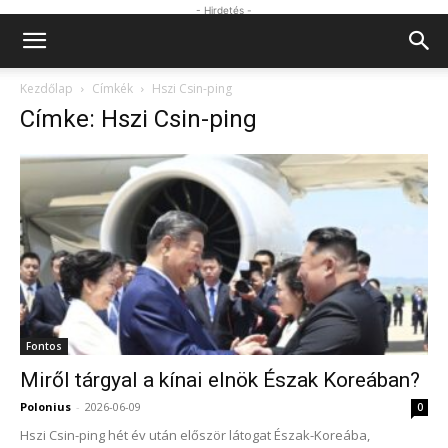
- Hirdetés -
Kezdőlap
Címkék
Hszi Csin-ping
Címke: Hszi Csin-ping
Fontos
Miről tárgyal a kínai elnök Észak Koreában?
Polonius
-
2026-06-09
0
Hszi Csin-ping hét év után először látogat Észak-Koreába,