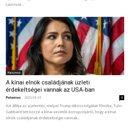
Lavrovot...
Hasznos
A kínai elnök családjának üzleti
érdekeltségei vannak az USA-ban
Polonius
-
2025-03-24
0
Azt állítja az a jelentés, melyet Trump titkosszolgálati főnöke, Tulsi
Gabbard tett közzé a kínai vezetők korrupciójáról, hogy a kínai
elnök családjának érdekeltségei vannak...