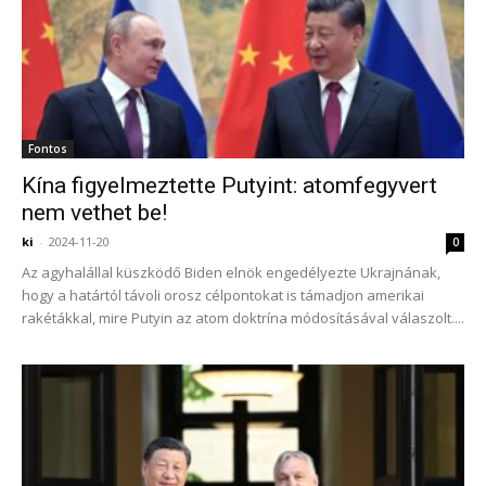
Fontos
Kína figyelmeztette Putyint: atomfegyvert
nem vethet be!
ki
-
2024-11-20
0
Az agyhalállal küszködő Biden elnök engedélyezte Ukrajnának,
hogy a határtól távoli orosz célpontokat is támadjon amerikai
rakétákkal, mire Putyin az atom doktrína módosításával válaszolt....