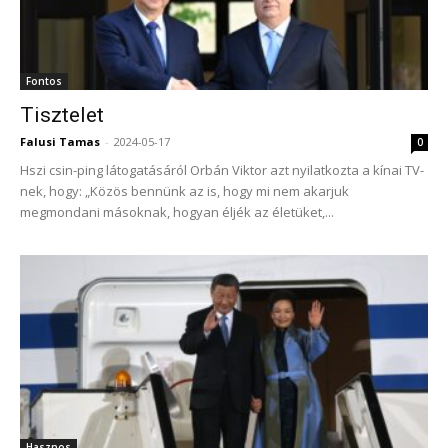
Fontos
Tisztelet
Falusi Tamas
-
2024-05-17
0
Hszi csin-ping látogatásáról Orbán Viktor azt nyilatkozta a kínai TV-
nek, hogy: „Közös bennünk az is, hogy mi nem akarjuk
megmondani másoknak, hogyan éljék az életüket,...
Hasznos