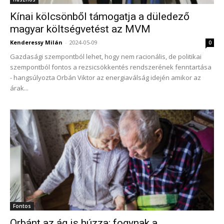
Kínai kölcsönből támogatja a düledező
magyar költségvetést az MVM
Kenderessy Milán
-
2024-05-09
0
Gazdasági szempontból lehet, hogy nem racionális, de politikai
szempontból fontos a rezsicsökkentés rendszerének fenntartása
- hangsúlyozta Orbán Viktor az energiaválság idején amikor az
árak...
Fontos
Orbánt az ág is húzza: fogynak a