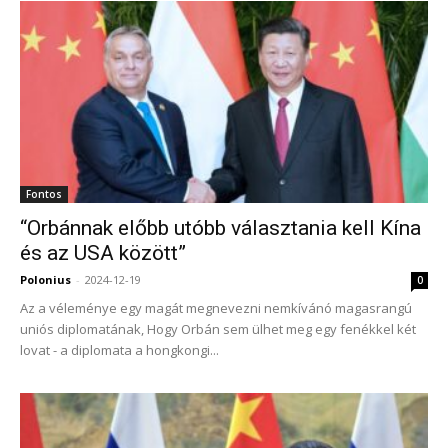
Fontos
“Orbánnak előbb utóbb választania kell Kína
és az USA között”
Polonius
-
2024-12-19
0
Az a véleménye egy magát megnevezni nemkívánó magasrangú
uniós diplomatának, Hogy Orbán sem ülhet meg egy fenékkel két
lovat - a diplomata a hongkongi...