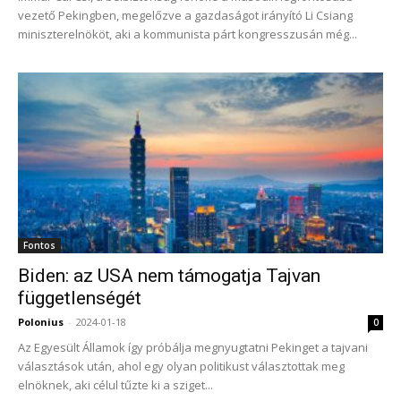
vezető Pekingben, megelőzve a gazdaságot irányító Li Csiang
miniszterelnököt, aki a kommunista párt kongresszusán még...
Fontos
Biden: az USA nem támogatja Tajvan
függetlenségét
Polonius
-
2024-01-18
0
Az Egyesült Államok így próbálja megnyugtatni Pekinget a tajvani
választások után, ahol egy olyan politikust választottak meg
elnöknek, aki célul tűzte ki a sziget...