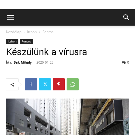
Kezdőlap
Itthon
Fontos
Itthon
Fontos
Készülünk a vírusra
Írta:
Bak Mihály
-
2020-01-28
0