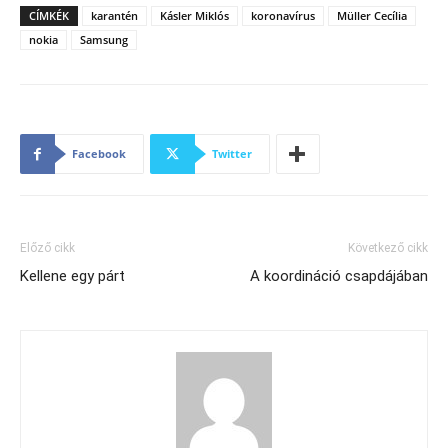
CÍMKÉK
karantén
Kásler Miklós
koronavírus
Müller Cecília
nokia
Samsung
Facebook
Twitter
Előző cikk
Következő cikk
Kellene egy párt
A koordináció csapdájában