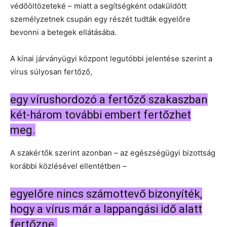
védőöltözeteké – miatt a segítségként odaküldött
személyzetnek csupán egy részét tudták egyelőre
bevonni a betegek ellátásába.
A kínai járványügyi központ legutóbbi jelentése szerint a
vírus súlyosan fertőző,
egy vírushordozó a fertőző szakaszban
két-három további embert fertőzhet
meg.
A szakértők szerint azonban – az egészségügyi bizottság
korábbi közlésével ellentétben –
egyelőre nincs számottevő bizonyíték,
hogy a vírus már a lappangási idő alatt
fertőzne.