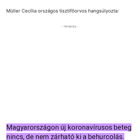
Müller Cecília országos tisztifőorvos hangsúlyozta:
- Hirdetés -
Magyarországon új koronavírusos beteg
nincs, de nem zárható ki a behurcolás.