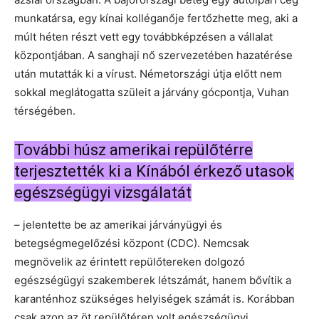
munkatársa, egy kínai kolléganője fertőzhette meg, aki a
múlt héten részt vett egy továbbképzésen a vállalat
központjában. A sanghaji nő szervezetében hazatérése
után mutatták ki a vírust. Németországi útja előtt nem
sokkal meglátogatta szüleit a járvány gócpontja, Vuhan
térségében.
További húsz amerikai repülőtérre
terjesztették ki a Kínából érkező utasok
egészségügyi vizsgálatát
– jelentette be az amerikai járványügyi és
betegségmegelőzési központ (CDC). Nemcsak
megnövelik az érintett repülőtereken dolgozó
egészségügyi szakemberek létszámát, hanem bővítik a
karanténhoz szükséges helyiségek számát is. Korábban
csak azon az öt repülőtéren volt egészségügyi