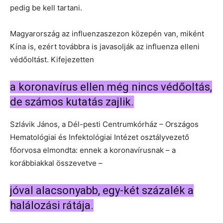
pedig be kell tartani.
Magyarország az influenzaszezon közepén van, miként
Kína is, ezért továbbra is javasolják az influenza elleni
védőoltást. Kifejezetten
a koronavírus ellen még nincs védőoltás,
de számos kutatás zajlik.
Szlávik János, a Dél-pesti Centrumkórház – Országos
Hematológiai és Infektológiai Intézet osztályvezető
főorvosa elmondta: ennek a koronavírusnak – a
korábbiakkal összevetve –
jóval alacsonyabb, egy-két százalék a
halálozási rátája.