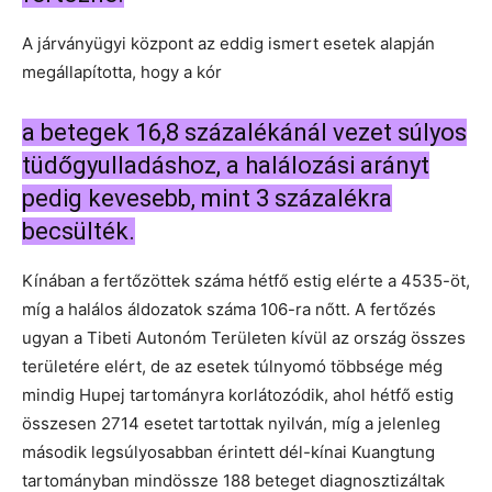
A járványügyi központ az eddig ismert esetek alapján
megállapította, hogy a kór
a betegek 16,8 százalékánál vezet súlyos
tüdőgyulladáshoz, a halálozási arányt
pedig kevesebb, mint 3 százalékra
becsülték.
Kínában a fertőzöttek száma hétfő estig elérte a 4535-öt,
míg a halálos áldozatok száma 106-ra nőtt. A fertőzés
ugyan a Tibeti Autonóm Területen kívül az ország összes
területére elért, de az esetek túlnyomó többsége még
mindig Hupej tartományra korlátozódik, ahol hétfő estig
összesen 2714 esetet tartottak nyilván, míg a jelenleg
második legsúlyosabban érintett dél-kínai Kuangtung
tartományban mindössze 188 beteget diagnosztizáltak