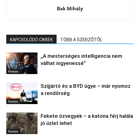
Bak Mihály
KAPCSOLÓDÓ CIKKEK
TÖBB A SZERZŐTŐL
„A mesterséges intelligencia nem
válhat ingyenessé”
Fontos
Szijjártó és a BYD ügye – már nyomoz
a rendőrség
Fontos
Fekete özvegyek – a katona férj halála
jó üzlet lehet
Fontos