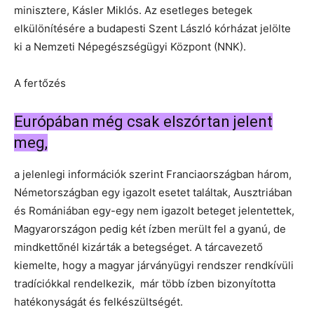
minisztere, Kásler Miklós. Az esetleges betegek
elkülönítésére a budapesti Szent László kórházat jelölte
ki a Nemzeti Népegészségügyi Központ (NNK).
A fertőzés
Európában még csak elszórtan jelent
meg,
a jelenlegi információk szerint Franciaországban három,
Németországban egy igazolt esetet találtak, Ausztriában
és Romániában egy-egy nem igazolt beteget jelentettek,
Magyarországon pedig két ízben merült fel a gyanú, de
mindkettőnél kizárták a betegséget. A tárcavezető
kiemelte, hogy a magyar járványügyi rendszer rendkívüli
tradíciókkal rendelkezik, már több ízben bizonyította
hatékonyságát és felkészültségét.