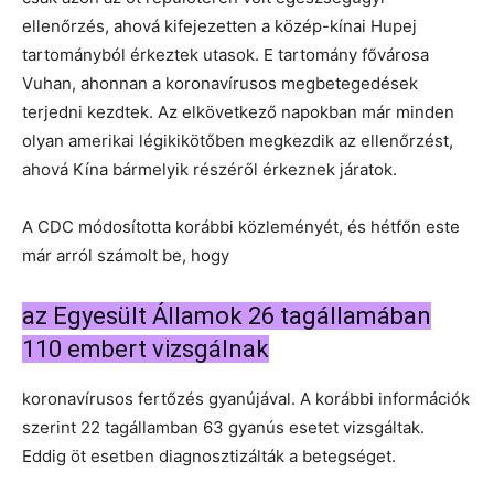
ellenőrzés, ahová kifejezetten a közép-kínai Hupej
tartományból érkeztek utasok. E tartomány fővárosa
Vuhan, ahonnan a koronavírusos megbetegedések
terjedni kezdtek. Az elkövetkező napokban már minden
olyan amerikai légikikötőben megkezdik az ellenőrzést,
ahová Kína bármelyik részéről érkeznek járatok.
A CDC módosította korábbi közleményét, és hétfőn este
már arról számolt be, hogy
az Egyesült Államok 26 tagállamában
110 embert vizsgálnak
koronavírusos fertőzés gyanújával. A korábbi információk
szerint 22 tagállamban 63 gyanús esetet vizsgáltak.
Eddig öt esetben diagnosztizálták a betegséget.