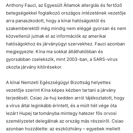
Anthony Fauci, az Egyesült Államok allergiás és fertőző
betegségekkel foglalkozó országos intézetének vezetője
arra panaszkodott, hogy a kínai hatóságoktól és
szakemberektől még mindig nem eléggé gyorsan és nem
közvetlenül jutnak el az információk az amerikai
hatóságokhoz és járványügyi szervekhez. Fauci azonban
megjegyezte: Kína ma sokkal átláthatóbban és
gyorsabban cselekszik, mint 2003-ban, a SARS-vírus
okozta járvány kitörésekor.
A kínai Nemzeti Egészségügyi Bizottság helyettes
vezetője szerint Kína képes kézben tartani a járvány
terjedését. Csiao Ja-huj kedden arról tájékoztatott, hogy
a vírus által leginkább érintett, és a múlt hét vége óta
lezárt Hupej tartományba mintegy hatezer fős orvosi
személyzetet delegálnak az ország más részeiről. Csiao
azonban hozzátette: az eszközhiány – egyebek mellett