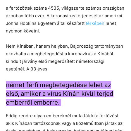
a fertőzöttek száma 4535, világszerte számos országban
azonban több ezer. A koronavírus terjedését az amerikai
Johns Hopkins Egyetem által készített
térképen
lehet
nyomon követni.
Nem Kínában, hanem helyben, Bajoroszág tartományban
okozhatta a megbetegedést a koronavírus a Kínából
kiindult járvány első megerősített németországi
eseténél. A 33 éves
német férfi megbetegedése lehet az
első, amikor a vírus Kínán kívül terjed
emberről emberre.
Eddig rendre olyan embereknél mutatták ki a fertőzést,
akik Kínában tartózkodnak vagy a közelmúltban jártak az
ázsiai országban. A bajorországi beteg egy autóipari cég