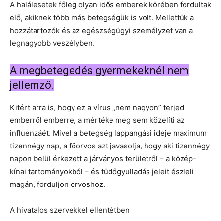
A halálesetek főleg olyan idős emberek körében fordultak
elő, akiknek több más betegségük is volt. Mellettük a
hozzátartozók és az egészségügyi személyzet van a
legnagyobb veszélyben.
A megbetegedés gyermekeknél nem
jellemző.
Kitért arra is, hogy ez a vírus „nem nagyon” terjed
emberről emberre, a mértéke meg sem közelíti az
influenzáét. Mivel a betegség lappangási ideje maximum
tizennégy nap, a főorvos azt javasolja, hogy aki tizennégy
napon belül érkezett a járványos területről – a közép-
kínai tartományokból – és tüdőgyulladás jeleit észleli
magán, forduljon orvoshoz.
A hivatalos szervekkel ellentétben