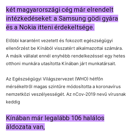
két magyarországi cég már elrendelt
intézkedéseket: a Samsung gödi gyára
és a Nokia itteni érdekeltsége.
Előbbi karantént vezetett és fokozott egészségügyi
ellenőrzést be Kínából visszatért alkalmazottai számára.
A másik vállalat ennél enyhébb rendelkezéssel egy hetes
otthoni munkára utasította Kínában járt munkatársait.
Az Egészségügyi Világszervezet (WHO) hétfőn
mérsékeltről magas szintűre módosította a koronavírus
nemzetközi veszélyességét. Az nCov-2019 nevű vírusnak
keddig
Kínában már legalább 106 halálos
áldozata van,