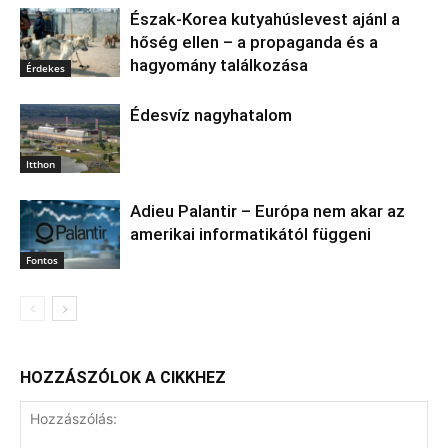
Észak‑Korea kutyahúslevest ajánl a
hőség ellen – a propaganda és a
hagyomány találkozása
Érdekes
Édesvíz nagyhatalom
Itthon
Adieu Palantir – Európa nem akar az
amerikai informatikától függeni
Fontos
HOZZÁSZÓLOK A CIKKHEZ