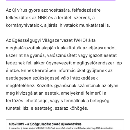
Az új vírus gyors azonosítására, felfedezésére
felkészültek az NNK és a területi szervek, a
kormányhivatalok, a járási hivatalok munkatársai is.
Az Egészségügyi Világszervezet (WHO) által
meghatározottak alapján kialakították az eljárásrendet.
Eszerint ha gyanús, valószínűsített vagy igazolt esetet
fedeznek fel, akkor úgynevezett megfigyelőrendszer lép
életbe. Ennek keretében információkat gyűjtenek az
esetlegesen szükségessé váló intézkedések
megtételéhez. Közölte: gyanúsnak számítanak az olyan,
még kivizsgálatlan esetek, amelyeknél felmerül a
fertőzés lehetősége, vagyis fennállnak a betegség
tünetei: láz, elesettség, száraz köhögés.