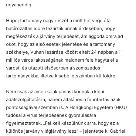
ugyaneddig.
Hupej tartomány nagy részét a múlt hét vége óta
határozatlan időre lezárták annak érdekében, hogy
megfékezzék a járvány terjedését, ám aggodalomra ad
okot, hogy az első esetek jelentése és a tartomány
székhelye, Vuhan lezárása között eltelt 24 napban a 11
milliós város lakosságának majdnem fele hagyta el a
várost, és utazott elsősorban a szomszédos
tartományokba, illetve kisebb létszámban külföldre.
Nem csak az amerikaiak panaszkodnak a kínai
adatszolgáltatásra, hanem általános a fenntartás azok
pontosságával szemben is. A Hongkongi Egyetem (HKU)
tudósai a vírus terjedésének gyorsulására
figyelmeztetnek. „Fel kell készülnünk arra, hogy ez a
különös járvány világjárvány lesz” – jelentette ki Gabriel