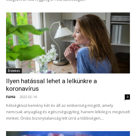
Érdekes
Ilyen hatással lehet a lelkünkre a
koronavírus
FüHü
-
2022-02-14
0
Kétségkívül kemény két év áll az emberiség mögött, amely
nemcsak anyagilag és egészségügyileg, hanem lelkileg is megviselt
minket. Óriási bizonytalanság lett úrrá a többségen,...