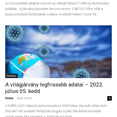
Az összesített adatok szerint az elmúlt héten 21.840 új fertőzöttet
találtak. A járvány kezdete óta összesen 1.987.321 főre nőtt a
beazonosított fertőzöttek száma. A elmúlt héten Covid 19...
Fontos
A világjárvány legfrissebb adatai – 2022.
július 05. kedd
FüHü
-
2022-07-05
0
A SARS-CoV-2 típusú új koronavírus 2020 eleje óta már több mint
550.047.165 embert fertőzött meg és 6.340.166 életet követelt
világszerte. Ma reggelig a Föld lakosságát...