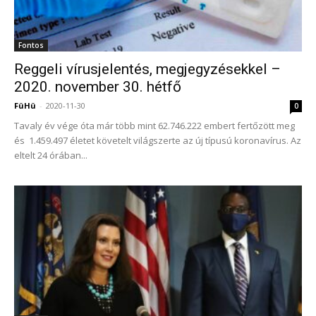
Fontos
Reggeli vírusjelentés, megjegyzésekkel –
2020. november 30. hétfő
FüHü
-
2020-11-30
0
Tavaly év vége óta már több mint 62.746.222 embert fertőzött meg
és 1.459.497 életet követelt világszerte az új típusú koronavírus. Az
eltelt 24 órában...