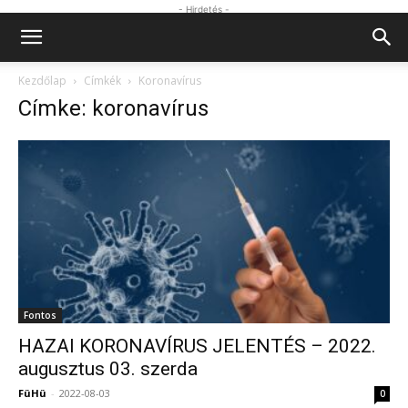
- Hirdetés -
Kezdőlap
Címkék
Koronavírus
Címke: koronavírus
Fontos
HAZAI KORONAVÍRUS JELENTÉS – 2022.
augusztus 03. szerda
FüHü
-
2022-08-03
0