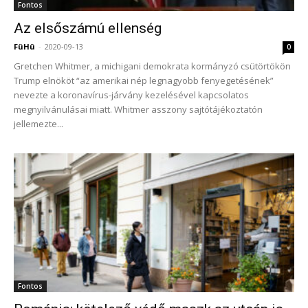
Fontos
Az elsőszámú ellenség
FüHü
-
2020-09-13
0
Gretchen Whitmer, a michigani demokrata kormányzó csütörtökön
Trump elnököt “az amerikai nép legnagyobb fenyegetésének”
nevezte a koronavírus-járvány kezelésével kapcsolatos
megnyilvánulásai miatt. Whitmer asszony sajtótájékoztatón
jellemezte...
Fontos