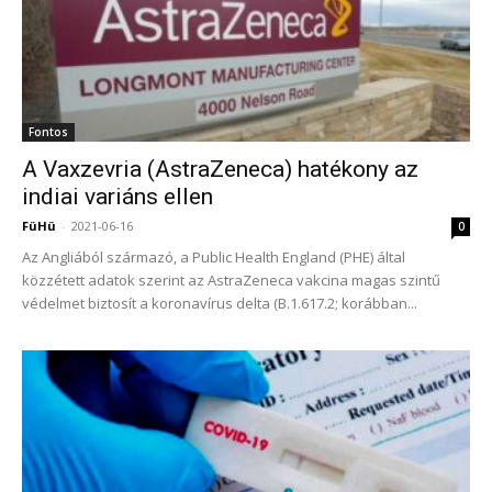
Fontos
A Vaxzevria (AstraZeneca) hatékony az
indiai variáns ellen
FüHü
-
2021-06-16
0
Az Angliából származó, a Public Health England (PHE) által
közzétett adatok szerint az AstraZeneca vakcina magas szintű
védelmet biztosít a koronavírus delta (B.1.617.2; korábban...