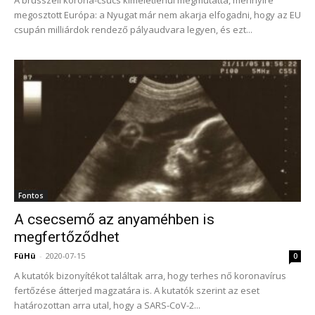
A brüsszeli korona-csúcs kíméletlenül megmutatta, mennyire
megosztott Európa: a Nyugat már nem akarja elfogadni, hogy az EU
csupán milliárdok rendező pályaudvara legyen, és ezt...
Fontos
A csecsemő az anyaméhben is
megfertőződhet
FüHü
-
2020-07-15
0
A kutatók bizonyítékot találtak arra, hogy terhes nő koronavírus
fertőzése átterjed magzatára is. A kutatók szerint az eset
határozottan arra utal, hogy a SARS-CoV-2...