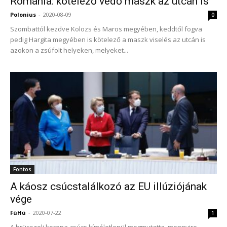
Románia: kötelező védő maszk az utcán is
Polonius
-
2020-08-09
0
Szombattól kezdve Kolozs és Maros megyében, keddtől fogva
pedig Hargita megyében is kötelező a maszk viselés az utcán is
azokon a zsúfolt helyeken, melyeket...
Fontos
A káosz csúcstalálkozó az EU illúziójának
vége
FüHü
-
2020-07-22
1