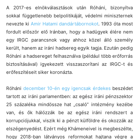
A 2017-es elnökválasztások után Róháni, bizonyítva
sokkal függetlenebb belpolitikáját, védelmi miniszternek
nevezte ki
Amir Hatami dandártábornokot
. 1993 óta most
fordult először elő Iránban, hogy a hadügyek élére nem
egy IRGC parancsnok vagy ahhoz közel álló személy
került, hanem az iráni hadsereg egyik tagja. Ezután pedig
Róháni a hadsereget felhasználva (például több erőforrás
biztosításával) igyekezett visszaszorítani az IRGC-t és
erőfeszítéseit siker koronázta.
Róháni
december 10-én egy igencsak érdekes
beszédet
tartott az iráni parlamentben: az egész iráni pénzszektor
25 százaléka mindössze hat „csaló” intézmény kezébe
van, és ők hálózzák be az egész iráni rendszert a
korrupciójukkal, viszik ki a pénzt külföldre és okozzák az
elszégenyedést. Ezért még Khámeneivel is megbeszélte,
hogy 2018-ban látványos reformokat hajtana végre a