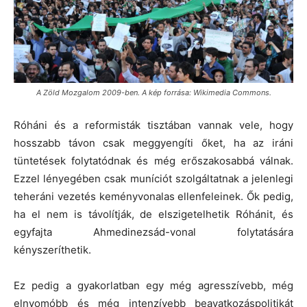
A Zöld Mozgalom 2009-ben. A kép forrása: Wikimedia Commons.
Róháni és a reformisták tisztában vannak vele, hogy
hosszabb távon csak meggyengíti őket, ha az iráni
tüntetések folytatódnak és még erőszakosabbá válnak.
Ezzel lényegében csak muníciót szolgáltatnak a jelenlegi
teheráni vezetés keményvonalas ellenfeleinek. Ők pedig,
ha el nem is távolítják, de elszigetelhetik Róhánit, és
egyfajta Ahmedinezsád-vonal folytatására
kényszeríthetik.
Ez pedig a gyakorlatban egy még agresszívebb, még
elnyomóbb és még intenzívebb beavatkozáspolitikát