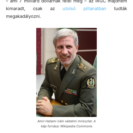
– ami 7 milliárd dollárnak felel meg – az IRGC majdnem
kimaradt, csak az
utolsó pillanatban
tudták
megakadályozni.
Amir Hatami iráni védelmi miniszter. A
kép forrása: Wikipedia Commons