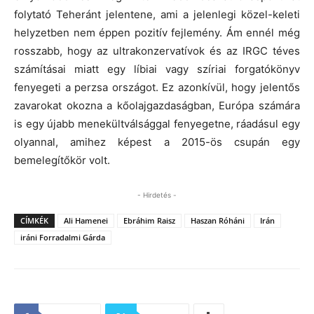
folytató Teheránt jelentene, ami a jelenlegi közel-keleti
helyzetben nem éppen pozitív fejlemény. Ám ennél még
rosszabb, hogy az ultrakonzervatívok és az IRGC téves
számításai miatt egy líbiai vagy szíriai forgatókönyv
fenyegeti a perzsa országot. Ez azonkívül, hogy jelentős
zavarokat okozna a kőolajgazdaságban, Európa számára
is egy újabb menekültválsággal fenyegetne, ráadásul egy
olyannal, amihez képest a 2015-ös csupán egy
bemelegítőkör volt.
- Hirdetés -
CÍMKÉK
Ali Hamenei
Ebráhim Raisz
Haszan Róháni
Irán
iráni Forradalmi Gárda