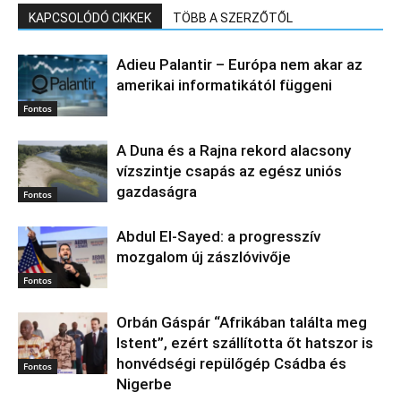
KAPCSOLÓDÓ CIKKEK
TÖBB A SZERZŐTŐL
Adieu Palantir – Európa nem akar az
amerikai informatikától függeni
Fontos
A Duna és a Rajna rekord alacsony
vízszintje csapás az egész uniós
gazdaságra
Fontos
Abdul El‑Sayed: a progresszív
mozgalom új zászlóvivője
Fontos
Orbán Gáspár “Afrikában találta meg
Istent”, ezért szállította őt hatszor is
honvédségi repülőgép Csádba és
Fontos
Nigerbe