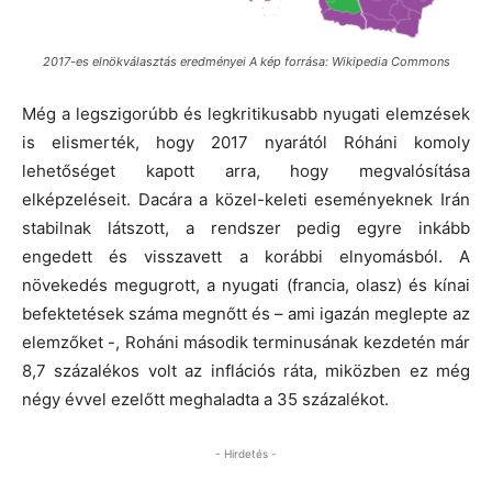
2017-es elnökválasztás eredményei A kép forrása: Wikipedia Commons
Még a legszigorúbb és legkritikusabb nyugati elemzések
is elismerték, hogy 2017 nyarától Róháni komoly
lehetőséget kapott arra, hogy megvalósítása
elképzeléseit. Dacára a közel-keleti eseményeknek Irán
stabilnak látszott, a rendszer pedig egyre inkább
engedett és visszavett a korábbi elnyomásból. A
növekedés megugrott, a nyugati (francia, olasz) és kínai
befektetések száma megnőtt és – ami igazán meglepte az
elemzőket -, Roháni második terminusának kezdetén már
8,7 százalékos volt az inflációs ráta, miközben ez még
négy évvel ezelőtt meghaladta a 35 százalékot.
- Hirdetés -