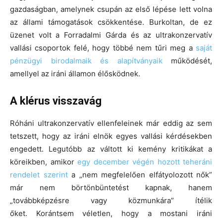
gazdaságban, amelynek csupán az első lépése lett volna
az állami támogatások csökkentése. Burkoltan, de ez
üzenet volt a Forradalmi Gárda és az ultrakonzervatív
vallási csoportok felé, hogy többé nem tűri meg a
saját
pénzügyi birodalmaik és alapítványaik
működését,
amellyel az iráni államon élősködnek.
A klérus visszavág
Róháni ultrakonzervatív ellenfeleinek már eddig az sem
tetszett, hogy az iráni elnök egyes vallási kérdésekben
engedett. Legutóbb az váltott ki kemény kritikákat a
köreikben, amikor
egy december végén hozott teheráni
rendelet szerint
a „nem megfelelően elfátyolozott nők”
már nem börtönbüntetést kapnak, hanem
„továbbképzésre vagy közmunkára” ítélik
őket. Korántsem véletlen, hogy a mostani iráni