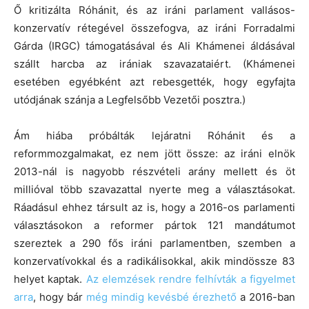
Ő kritizálta Róhánit, és az iráni parlament vallásos-
konzervatív rétegével összefogva, az iráni Forradalmi
Gárda (IRGC) támogatásával és Ali Khámenei áldásával
szállt harcba az irániak szavazataiért. (Khámenei
esetében egyébként azt rebesgették, hogy egyfajta
utódjának szánja a Legfelsőbb Vezetői posztra.)
Ám hiába próbálták lejáratni Róhánit és a
reformmozgalmakat, ez nem jött össze: az iráni elnök
2013-nál is nagyobb részvételi arány mellett és öt
millióval több szavazattal nyerte meg a választásokat.
Ráadásul ehhez társult az is, hogy a 2016-os parlamenti
választásokon a reformer pártok 121 mandátumot
szereztek a 290 fős iráni parlamentben, szemben a
konzervatívokkal és a radikálisokkal, akik mindössze 83
helyet kaptak.
Az elemzések rendre felhívták a figyelmet
arra
, hogy bár
még mindig kevésbé érezhető
a 2016-ban