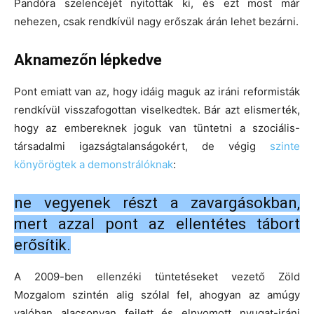
Pandóra szelencéjét nyitották ki, és ezt most már
nehezen, csak rendkívül nagy erőszak árán lehet bezárni.
Aknamezőn lépkedve
Pont emiatt van az, hogy idáig maguk az iráni reformisták
rendkívül visszafogottan viselkedtek. Bár azt elismerték,
hogy az embereknek joguk van tüntetni a szociális-
társadalmi igazságtalanságokért, de végig
szinte
könyörögtek a demonstrálóknak
:
ne vegyenek részt a zavargásokban,
mert azzal pont az ellentétes tábort
erősítik.
A 2009-ben ellenzéki tüntetéseket vezető Zöld
Mozgalom szintén alig szólal fel, ahogyan az amúgy
valóban alacsonyan fejlett és elnyomott nyugat-iráni