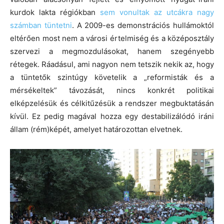
kurdok lakta régiókban
sem vonultak az utcákra nagy
számban tüntetni
. A 2009-es demonstrációs hullámoktól
eltérően most nem a városi értelmiség és a középosztály
szervezi a megmozdulásokat, hanem szegényebb
rétegek. Ráadásul, ami nagyon nem tetszik nekik az, hogy
a tüntetők szintúgy követelik a „reformisták és a
mérsékeltek” távozását, nincs konkrét politikai
elképzelésük és célkitűzésük a rendszer megbuktatásán
kívül. Ez pedig magával hozza egy destabilizálódó iráni
állam (rém)képét, amelyet határozottan elvetnek.