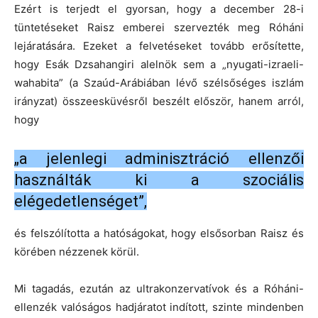
Ezért is terjedt el gyorsan, hogy a december 28-i
tüntetéseket Raisz emberei szervezték meg Róháni
lejáratására. Ezeket a felvetéseket tovább erősítette,
hogy Esák Dzsahangiri alelnök sem a „nyugati-izraeli-
wahabita” (a Szaúd-Arábiában lévő szélsőséges iszlám
irányzat) összeesküvésről beszélt először, hanem arról,
hogy
„a jelenlegi adminisztráció ellenzői
használták ki a szociális
elégedetlenséget”,
és felszólította a hatóságokat, hogy elsősorban Raisz és
körében nézzenek körül.
Mi tagadás, ezután az ultrakonzervatívok és a Róháni-
ellenzék valóságos hadjáratot indított, szinte mindenben