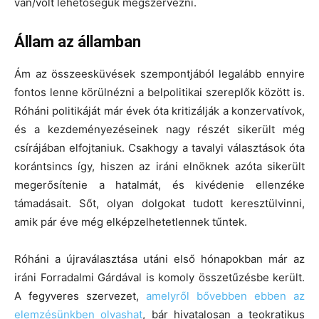
van/volt lehetőségük megszervezni.
Állam az államban
Ám az összeesküvések szempontjából legalább ennyire
fontos lenne körülnézni a belpolitikai szereplők között is.
Róháni politikáját már évek óta kritizálják a konzervatívok,
és a kezdeményezéseinek nagy részét sikerült még
csírájában elfojtaniuk. Csakhogy a tavalyi választások óta
korántsincs így, hiszen az iráni elnöknek azóta sikerült
megerősítenie a hatalmát, és kivédenie ellenzéke
támadásait. Sőt, olyan dolgokat tudott keresztülvinni,
amik pár éve még elképzelhetetlennek tűntek.
Róháni a újraválasztása utáni első hónapokban már az
iráni Forradalmi Gárdával is komoly összetűzésbe került.
A fegyveres szervezet,
amelyről bővebben ebben az
elemzésünkben olvashat
, bár hivatalosan a teokratikus