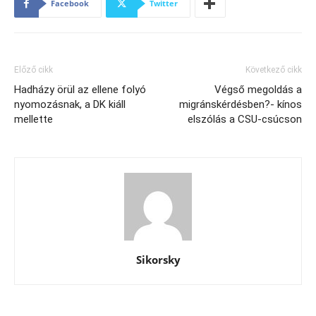
Facebook
Twitter
Előző cikk
Következő cikk
Hadházy örül az ellene folyó
Végső megoldás a
nyomozásnak, a DK kiáll
migránskérdésben?- kínos
mellette
elszólás a CSU-csúcson
Sikorsky