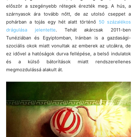
először a szegényebb rétegek érezték meg. A hús, a
szárnyasok ára tovább nőtt, de az utolsó cseppet a
pohárban a tojás egy hét alatt történő
50 százalékos
drágulása jelentette
. Tehát akárcsak 2011-ben
Tunéziában és Egyiptomban, Iránban is a gazdasági-
szociális okok miatt vonultak az emberek az utcákra, de
ez idővel a hatóságok durva fellépése, a belső indulatok
és a külső bátorítások miatt rendszerellenes
megmozdulássá alakult át.