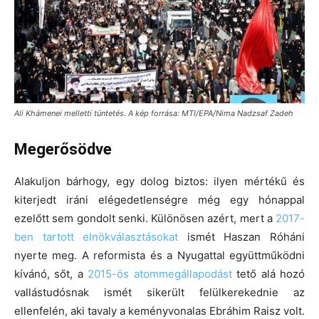
Ali Khámenei melletti tüntetés. A kép forrása: MTI/EPA/Nima Nadzsaf Zadeh
Megerősödve
Alakuljon bárhogy, egy dolog biztos: ilyen mértékű és
kiterjedt iráni elégedetlenségre még egy hónappal
ezelőtt sem gondolt senki. Különösen azért, mert a
2017-
ben tartott elnökválasztásokat
ismét Haszan Róháni
nyerte meg. A reformista és a Nyugattal együttműködni
kívánó, sőt, a
2015-ös atommegállapodást
tető alá hozó
vallástudósnak ismét sikerült felülkerekednie az
ellenfelén, aki tavaly a keményvonalas Ebráhim Raisz volt.