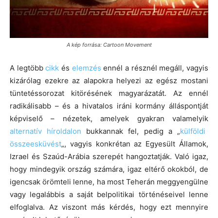
A kép forrása: Cartoon Movement
A legtöbb
cikk
és
elemzés
ennél a résznél megáll, vagyis
kizárólag ezekre az alapokra helyezi az egész mostani
tüntetéssorozat kitörésének magyarázatát. Az ennél
radikálisabb – és a hivatalos iráni kormány álláspontját
képviselő – nézetek, amelyek gyakran valamelyik
alternatív híroldalon
bukkannak fel, pedig a „
külföldi
összeesküvést
„, vagyis konkrétan az Egyesült Államok,
Izrael és Szaúd-Arábia szerepét hangoztatják. Való igaz,
hogy mindegyik ország számára, igaz eltérő okokból, de
igencsak örömteli lenne, ha most Teherán meggyengülne
vagy legalábbis a saját belpolitikai történéseivel lenne
elfoglalva. Az viszont más kérdés, hogy ezt mennyire