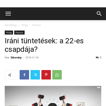
Kezdőlap
Világ
Fontos
Világ
Fontos
Iráni tüntetések: a 22-es
csapdája?
Írta:
Sikorsky
-
2018-01-06
0