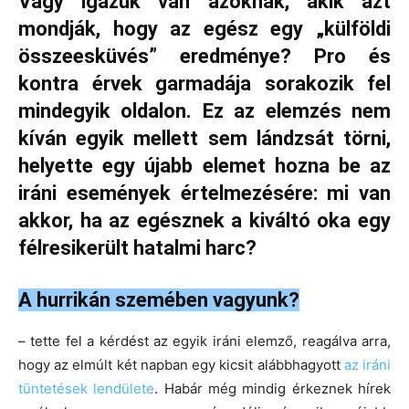
Vagy igazuk van azoknak, akik azt
mondják, hogy az egész egy „külföldi
összeesküvés” eredménye? Pro és
kontra érvek garmadája sorakozik fel
mindegyik oldalon. Ez az elemzés nem
kíván egyik mellett sem lándzsát törni,
helyette egy újabb elemet hozna be az
iráni események értelmezésére: mi van
akkor, ha az egésznek a kiváltó oka egy
félresikerült hatalmi harc?
A hurrikán szemében vagyunk?
– tette fel a kérdést az egyik iráni elemző, reagálva arra,
hogy az elmúlt két napban egy kicsit alábbhagyott
az iráni
tüntetések lendülete
. Habár még mindig érkeznek hírek