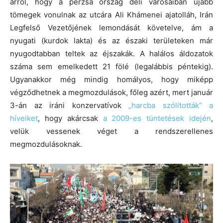
arról, hogy a perzsa ország déli városaiban újabb
tömegek vonulnak az utcára Ali Khámenei ajatolláh, Irán
Legfelső Vezetőjének lemondását követelve, ám a
nyugati (kurdok lakta) és az északi területeken már
nyugodtabban teltek az éjszakák. A halálos áldozatok
száma sem emelkedett 21 fölé (legalábbis péntekig).
Ugyanakkor még mindig homályos, hogy miképp
végződhetnek a megmozdulások, főleg azért, mert január
3-án az iráni konzervatívok
„harcba szólították” a
híveiket
, hogy akárcsak
a 2009-es tüntetések idején
,
velük vessenek véget a rendszerellenes
megmozdulásoknak.