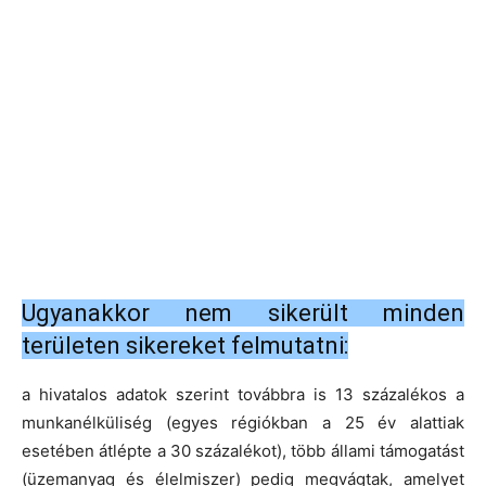
Ugyanakkor nem sikerült minden
területen sikereket felmutatni:
a hivatalos adatok szerint továbbra is 13 százalékos a
munkanélküliség (egyes régiókban a 25 év alattiak
esetében átlépte a 30 százalékot), több állami támogatást
(üzemanyag és élelmiszer) pedig megvágtak, amelyet