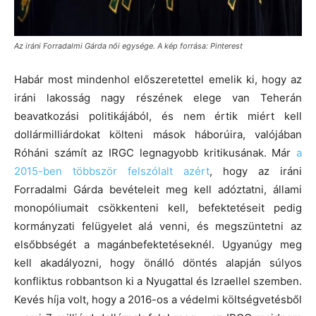
Az iráni Forradalmi Gárda női egysége. A kép forrása: Pinterest
Habár most mindenhol előszeretettel emelik ki, hogy az
iráni lakosság nagy részének elege van Teherán
beavatkozási politikájából, és nem értik miért kell
dollármilliárdokat költeni mások háborúira, valójában
Róháni számít az IRGC legnagyobb kritikusának. Már
a
2015-ben többször felszólalt azért
, hogy az iráni
Forradalmi Gárda bevételeit meg kell adóztatni, állami
monopóliumait csökkenteni kell, befektetéseit pedig
kormányzati felügyelet alá venni, és megszüntetni az
elsőbbségét a magánbefektetéseknél. Ugyanúgy meg
kell akadályozni, hogy önálló döntés alapján súlyos
konfliktus robbantson ki a Nyugattal és Izraellel szemben.
Kevés híja volt, hogy a 2016-os a védelmi költségvetésből