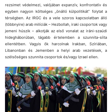
rezsimet védelmezi, valójában expanzív, konfrontatív és
egyben nagyon költséges „önálló külpolitikát” folytat a
térségben. Az IRGC és a vele szoros kapcsolatban álló
(többnyire) arab milíciák – Hezbollah, iraki csoportok vagy
jemeni húszik – alkotják az első vonalat az iráni-szaúdi
hidegháborúban, tágabb értelemben a szunnita-síita
ellentétben. Vagyis ők harcolnak Irakban, Szíriában,
Libanonban és Jemenben a helyi arab vezetések, a
szélsőséges szunnita csoportok és/vagy Izrael ellen.