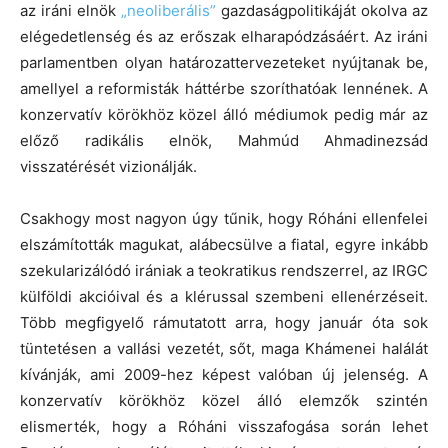
az iráni elnök
„neoliberális”
gazdaságpolitikáját okolva az
elégedetlenség és az erőszak elharapódzásáért. Az iráni
parlamentben olyan határozattervezeteket nyújtanak be,
amellyel a reformisták háttérbe szoríthatóak lennének. A
konzervatív körökhöz közel álló médiumok pedig már az
előző radikális elnök, Mahmúd Ahmadinezsád
visszatérését vizionálják.
Csakhogy most nagyon úgy tűnik, hogy Róháni ellenfelei
elszámították magukat, alábecsülve a fiatal, egyre inkább
szekularizálódó irániak a teokratikus rendszerrel, az IRGC
külföldi akcióival és a klérussal szembeni ellenérzéseit.
Több megfigyelő rámutatott arra, hogy január óta sok
tüntetésen a vallási vezetét, sőt, maga Khámenei halálát
kívánják, ami 2009-hez képest valóban új jelenség. A
konzervatív körökhöz közel álló elemzők szintén
elismerték, hogy a Róháni visszafogása során lehet