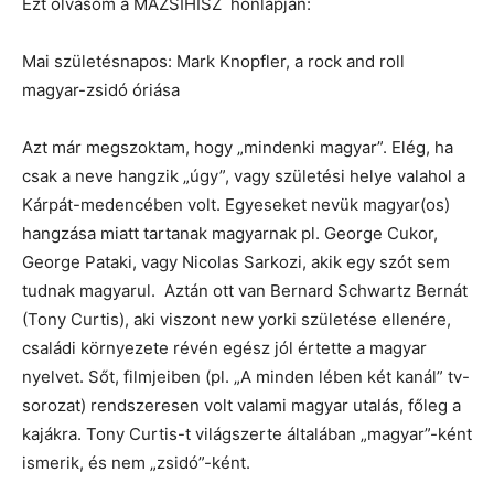
Ezt olvasom a MAZSIHISZ honlapján:
Mai születésnapos: Mark Knopfler, a rock and roll
magyar-zsidó óriása
Azt már megszoktam, hogy „mindenki magyar”. Elég, ha
csak a neve hangzik „úgy”, vagy születési helye valahol a
Kárpát-medencében volt. Egyeseket nevük magyar(os)
hangzása miatt tartanak magyarnak pl. George Cukor,
George Pataki, vagy Nicolas Sarkozi, akik egy szót sem
tudnak magyarul. Aztán ott van Bernard Schwartz Bernát
(Tony Curtis), aki viszont new yorki születése ellenére,
családi környezete révén egész jól értette a magyar
nyelvet. Sőt, filmjeiben (pl. „A minden lében két kanál” tv-
sorozat) rendszeresen volt valami magyar utalás, főleg a
kajákra. Tony Curtis-t világszerte általában „magyar”-ként
ismerik, és nem „zsidó”-ként.