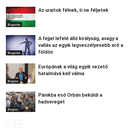
Az uraitok félnek, ti ne féljetek
Blogolda
A fejjel lefelé álló királyság, avagy a
vallás az egyik legveszélyesebb erő a
földön
Blogolda
Európának a világ egyik vezető
hatalmává kell válnia
Blogles
Pánikba eső Orbán beküldi a
hadsereget
Blogles