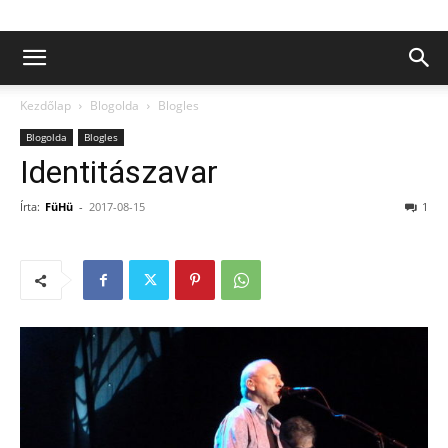
Kezdőlap
Blogolda
Blogles
Blogolda
Blogles
Identitászavar
Írta:
FüHü
-
2017-08-15
1