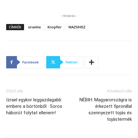
- Hirdetés -
CÍMKÉK
izraelita
Knopfler
MAZSIHISZ
Facebook
Twitter
Előző cikk
Következő cikk
Izrael egykor leggazdagabb
NÉBIH: Magyarországra is
embere a börtönből : Soros
érkezett fipronillal
háborút folytat ellenem!
szennyezett tojás és
tojástermék