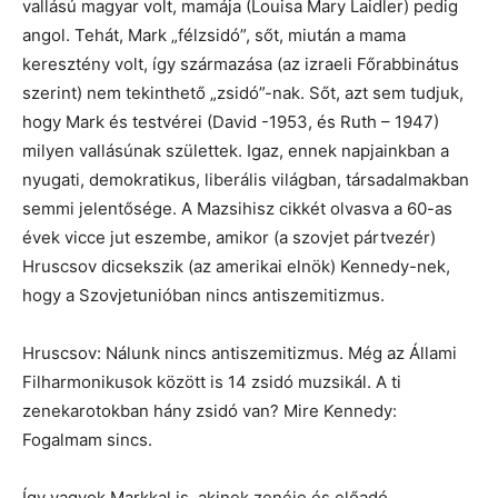
vallású magyar volt, mamája (Louisa Mary Laidler) pedig
angol. Tehát, Mark „félzsidó”, sőt, miután a mama
keresztény volt, így származása (az izraeli Főrabbinátus
szerint) nem tekinthető „zsidó”-nak. Sőt, azt sem tudjuk,
hogy Mark és testvérei (David -1953, és Ruth – 1947)
milyen vallásúnak születtek. Igaz, ennek napjainkban a
nyugati, demokratikus, liberális világban, társadalmakban
semmi jelentősége. A Mazsihisz cikkét olvasva a 60-as
évek vicce jut eszembe, amikor (a szovjet pártvezér)
Hruscsov dicsekszik (az amerikai elnök) Kennedy-nek,
hogy a Szovjetunióban nincs antiszemitizmus.
Hruscsov: Nálunk nincs antiszemitizmus. Még az Állami
Filharmonikusok között is 14 zsidó muzsikál. A ti
zenekarotokban hány zsidó van? Mire Kennedy:
Fogalmam sincs.
Így vagyok Markkal is, akinek zenéje és előadó