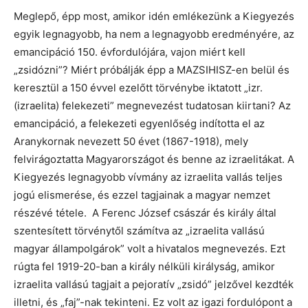
Meglepő, épp most, amikor idén emlékezünk a Kiegyezés
egyik legnagyobb, ha nem a legnagyobb eredményére, az
emancipáció 150. évfordulójára, vajon miért kell
„zsidózni”? Miért próbálják épp a MAZSIHISZ-en belül és
keresztül a 150 évvel ezelőtt törvénybe iktatott „izr.
(izraelita) felekezeti” megnevezést tudatosan kiirtani? Az
emancipáció, a felekezeti egyenlőség indította el az
Aranykornak nevezett 50 évet (1867-1918), mely
felvirágoztatta Magyarországot és benne az izraelitákat. A
Kiegyezés legnagyobb vívmány az izraelita vallás teljes
jogú elismerése, és ezzel tagjainak a magyar nemzet
részévé tétele. A Ferenc József császár és király által
szentesített törvénytől számítva az „izraelita vallású
magyar állampolgárok” volt a hivatalos megnevezés. Ezt
rúgta fel 1919-20-ban a király nélküli királyság, amikor
izraelita vallású tagjait a pejoratív „zsidó” jelzővel kezdték
illetni, és „faj”-nak tekinteni. Ez volt az igazi fordulópont a