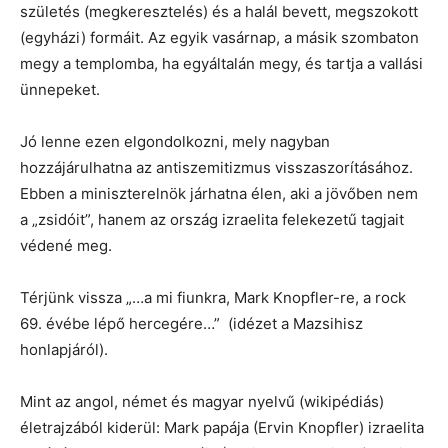
születés (megkeresztelés) és a halál bevett, megszokott
(egyházi) formáit. Az egyik vasárnap, a másik szombaton
megy a templomba, ha egyáltalán megy, és tartja a vallási
ünnepeket.
Jó lenne ezen elgondolkozni, mely nagyban
hozzájárulhatna az antiszemitizmus visszaszorításához.
Ebben a miniszterelnök járhatna élen, aki a jövőben nem
a „zsidóit”, hanem az ország izraelita felekezetű tagjait
védené meg.
Térjünk vissza „…a mi fiunkra, Mark Knopfler-re, a rock
69. évébe lépő hercegére…” (idézet a Mazsihisz
honlapjáról).
Mint az angol, német és magyar nyelvű (wikipédiás)
életrajzából kiderül: Mark papája (Ervin Knopfler) izraelita