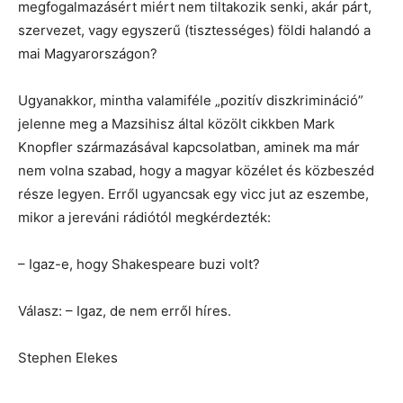
megfogalmazásért miért nem tiltakozik senki, akár párt,
szervezet, vagy egyszerű (tisztességes) földi halandó a
mai Magyarországon?
Ugyanakkor, mintha valamiféle „pozitív diszkrimináció”
jelenne meg a Mazsihisz által közölt cikkben Mark
Knopfler származásával kapcsolatban, aminek ma már
nem volna szabad, hogy a magyar közélet és közbeszéd
része legyen. Erről ugyancsak egy vicc jut az eszembe,
mikor a jereváni rádiótól megkérdezték:
– Igaz-e, hogy Shakespeare buzi volt?
Válasz: – Igaz, de nem erről híres.
Stephen Elekes