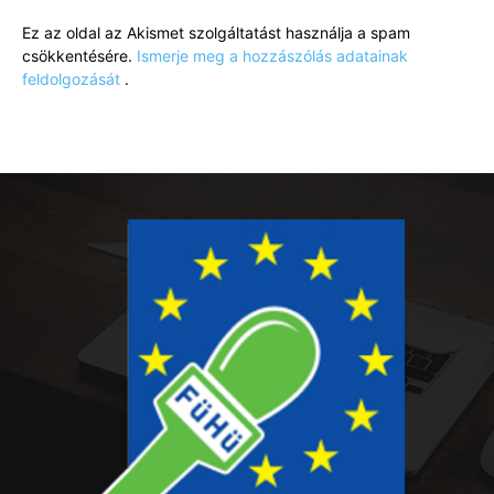
Ez az oldal az Akismet szolgáltatást használja a spam
csökkentésére.
Ismerje meg a hozzászólás adatainak
feldolgozását
.