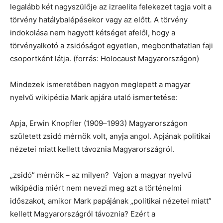
legalább két nagyszülője az izraelita felekezet tagja volt a
törvény hatálybalépésekor vagy az előtt. A törvény
indokolása nem hagyott kétséget afelől, hogy a
törvényalkotó a zsidóságot egyetlen, megbonthatatlan faji
csoportként látja. (forrás: Holocaust Magyarországon)
Mindezek ismeretében nagyon meglepett a magyar
nyelvű wikipédia Mark apjára utaló ismertetése:
Apja, Erwin Knopfler (1909–1993) Magyarországon
született zsidó mérnök volt, anyja angol. Apjának politikai
nézetei miatt kellett távoznia Magyarországról.
„zsidó” mérnök – az milyen? Vajon a magyar nyelvű
wikipédia miért nem nevezi meg azt a történelmi
időszakot, amikor Mark papájának „politikai nézetei miatt”
kellett Magyarországról távoznia? Ezért a