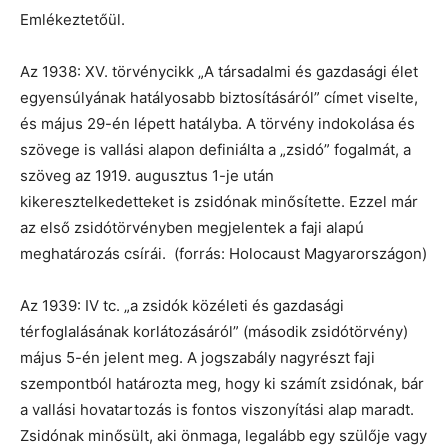
Emlékeztetőül.
Az 1938: XV. törvénycikk „A társadalmi és gazdasági élet
egyensúlyának hatályosabb biztosításáról” címet viselte,
és május 29-én lépett hatályba. A törvény indokolása és
szövege is vallási alapon definiálta a „zsidó” fogalmát, a
szöveg az 1919. augusztus 1-je után
kikeresztelkedetteket is zsidónak minősítette. Ezzel már
az első zsidótörvényben megjelentek a faji alapú
meghatározás csírái. (forrás: Holocaust Magyarországon)
Az 1939: IV tc. „a zsidók közéleti és gazdasági
térfoglalásának korlátozásáról” (második zsidótörvény)
május 5-én jelent meg. A jogszabály nagyrészt faji
szempontból határozta meg, hogy ki számít zsidónak, bár
a vallási hovatartozás is fontos viszonyítási alap maradt.
Zsidónak minősült, aki önmaga, legalább egy szülője vagy