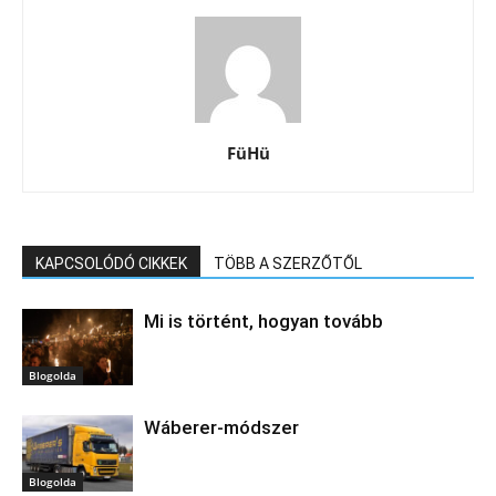
FüHü
KAPCSOLÓDÓ CIKKEK
TÖBB A SZERZŐTŐL
Mi is történt, hogyan tovább
Blogolda
Wáberer-módszer
Blogolda