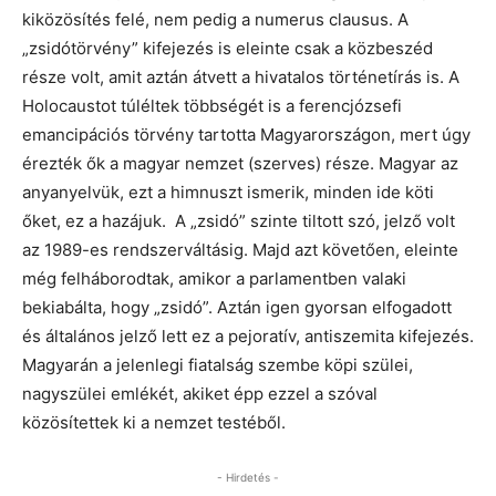
kiközösítés felé, nem pedig a numerus clausus. A
„zsidótörvény” kifejezés is eleinte csak a közbeszéd
része volt, amit aztán átvett a hivatalos történetírás is. A
Holocaustot túléltek többségét is a ferencjózsefi
emancipációs törvény tartotta Magyarországon, mert úgy
érezték ők a magyar nemzet (szerves) része. Magyar az
anyanyelvük, ezt a himnuszt ismerik, minden ide köti
őket, ez a hazájuk. A „zsidó” szinte tiltott szó, jelző volt
az 1989-es rendszerváltásig. Majd azt követően, eleinte
még felháborodtak, amikor a parlamentben valaki
bekiabálta, hogy „zsidó”. Aztán igen gyorsan elfogadott
és általános jelző lett ez a pejoratív, antiszemita kifejezés.
Magyarán a jelenlegi fiatalság szembe köpi szülei,
nagyszülei emlékét, akiket épp ezzel a szóval
közösítettek ki a nemzet testéből.
- Hirdetés -