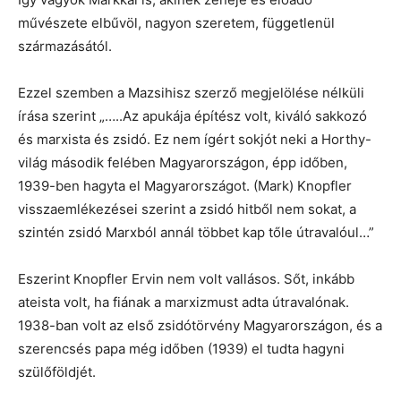
művészete elbűvöl, nagyon szeretem, függetlenül
származásától.
Ezzel szemben a Mazsihisz szerző megjelölése nélküli
írása szerint „…..Az apukája építész volt, kiváló sakkozó
és marxista és zsidó. Ez nem ígért sokjót neki a Horthy-
világ második felében Magyarországon, épp időben,
1939-ben hagyta el Magyarországot. (Mark) Knopfler
visszaemlékezései szerint a zsidó hitből nem sokat, a
szintén zsidó Marxból annál többet kap tőle útravalóul…”
Eszerint Knopfler Ervin nem volt vallásos. Sőt, inkább
ateista volt, ha fiának a marxizmust adta útravalónak.
1938-ban volt az első zsidótörvény Magyarországon, és a
szerencsés papa még időben (1939) el tudta hagyni
szülőföldjét.