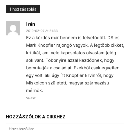
1 hozzászólás
Irén
2019-02-07 At 21:33
Ez a kérdés már bennem is felvetődött. DS és
Mark Knopfler rajongó vagyok. A legtöbb cikket,
kritikát, ami vele kapcsolatos olvastam (elég
sok van). Többnyire azzal kezdődnek, hogy
bemutatják a családját. Ezekből csak egyetlen
egy volt, aki úgy írt Knopfler Ervinről, hogy
Miskolcon született, magyar származású
mérnök.
Válasz
HOZZÁSZÓLOK A CIKKHEZ