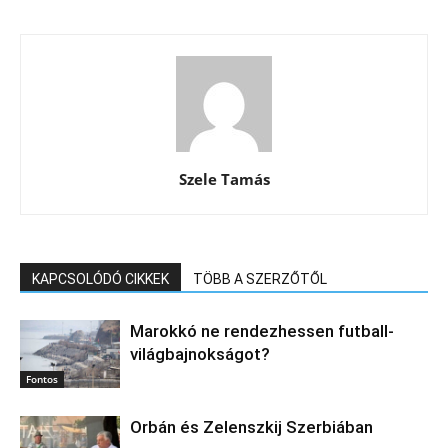
Szele Tamás
KAPCSOLÓDÓ CIKKEK
TÖBB A SZERZŐTŐL
Marokkó ne rendezhessen futball-
világbajnokságot?
Fontos
Orbán és Zelenszkij Szerbiában