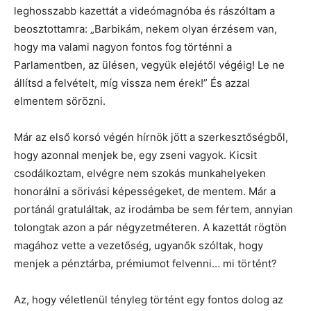
leghosszabb kazettát a videómagnóba és rászóltam a
beosztottamra: „Barbikám, nekem olyan érzésem van,
hogy ma valami nagyon fontos fog történni a
Parlamentben, az ülésen, vegyük elejétől végéig! Le ne
állítsd a felvételt, míg vissza nem érek!” És azzal
elmentem sörözni.
Már az első korsó végén hírnök jött a szerkesztőségből,
hogy azonnal menjek be, egy zseni vagyok. Kicsit
csodálkoztam, elvégre nem szokás munkahelyeken
honorálni a sörivási képességeket, de mentem. Már a
portánál gratuláltak, az irodámba be sem fértem, annyian
tolongtak azon a pár négyzetméteren. A kazettát rögtön
magához vette a vezetőség, ugyanők szóltak, hogy
menjek a pénztárba, prémiumot felvenni… mi történt?
Az, hogy véletlenül tényleg történt egy fontos dolog az