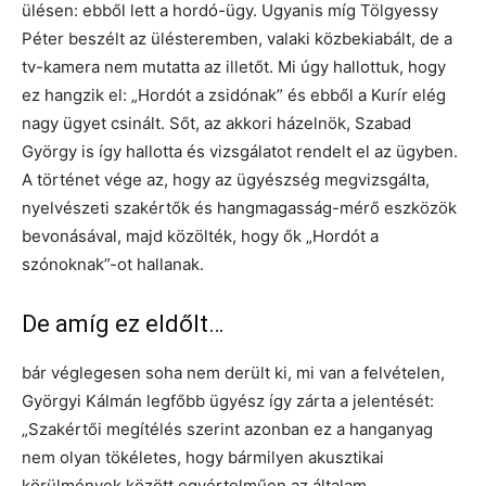
ülésen: ebből lett a hordó-ügy. Ugyanis míg Tölgyessy
Péter beszélt az ülésteremben, valaki közbekiabált, de a
tv-kamera nem mutatta az illetőt. Mi úgy hallottuk, hogy
ez hangzik el: „Hordót a zsidónak” és ebből a Kurír elég
nagy ügyet csinált. Sőt, az akkori házelnök, Szabad
György is így hallotta és vizsgálatot rendelt el az ügyben.
A történet vége az, hogy az ügyészség megvizsgálta,
nyelvészeti szakértők és hangmagasság-mérő eszközök
bevonásával, majd közölték, hogy ők „Hordót a
szónoknak”-ot hallanak.
De amíg ez eldőlt…
bár véglegesen soha nem derült ki, mi van a felvételen,
Györgyi Kálmán legfőbb ügyész így zárta a jelentését:
„Szakértői megítélés szerint azonban ez a hanganyag
nem olyan tökéletes, hogy bármilyen akusztikai
körülmények között egyértelműen az általam