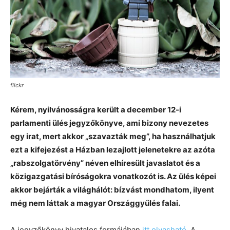
flickr
Kérem, nyilvánosságra került a december 12-i
parlamenti ülés jegyzőkönyve, ami bizony nevezetes
egy irat, mert akkor „szavazták meg”, ha használhatjuk
ezt a kifejezést a Házban lezajlott jelenetekre az azóta
„rabszolgatörvény” néven elhíresült javaslatot és a
közigazgatási bíróságokra vonatkozót is. Az ülés képei
akkor bejárták a világhálót: bízvást mondhatom, ilyent
még nem láttak a magyar Országgyűlés falai.
A jegyzőkönyv hivatalos formájában
itt olvasható
. A