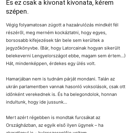
És ez csak a kivonat kivonata, kérem
szépen.
Végig folyamatosan zúgott a hazaárulózás mindkét fél
részéről, meg merném kockáztatni, hogy egyes,
borsosabb kifejezések tán bele sem kerültek a
jegyzőkönyvbe. (Bár, hogy Latorcainak hogyan sikerült
belekeverni Lengyelországot ebbe, magam sem értem…)
Hát, mindenképpen, érdekes egy ülés volt.
Hamarjában nem is tudnám párját mondani. Talán az
ukrán parlamentben vannak hasonló voksolások, csak ott
időnként verekednek is. És ha belegondolok, honnan
indultunk, hogy ide jussunk…
Mert azért régebben is mondtak furcsákat az
Országházban, az egyik első ilyen ügynek – ha
akaratlanul is – kulcsszereplője voltam.