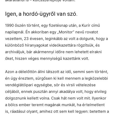
Igen, a hordó-ügyről van szó.
1990 őszén történt, egy fizetésnap után, a Kurír című
napilapnál. Én akkoriban egy „Monitor” nevű rovatot
vezettem, 23 évesen, leginkább az volt a dolgunk, hogy a
különböző híranyagokat videókazettára rögzítsük, és
archiváljuk, bár akármennyi időre nem lehetett elrakni
őket, hiszen véges mennyiségű kazettánk volt.
Azon a délelőttön állni látszott az idő, semmi sem történt,
én úgy éreztem, sürgősen ki kell mennem a legközelebbi
vendéglátóipari egységbe, sör és virsli vételezése
céljából, ennek pusztán annyi akadálya volt, hogy elvileg
dolgoznunk kellett volna. Csak hát nem volt mit. Ilyenkor
a bölcs ember teremt magának munkát, ha értelmetlent
is, ráadásul olyant, amihez ott sem kell legyen: betettem a