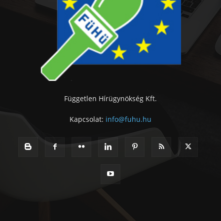
Független Hírügynökség Kft.
Kapcsolat:
info@fuhu.hu