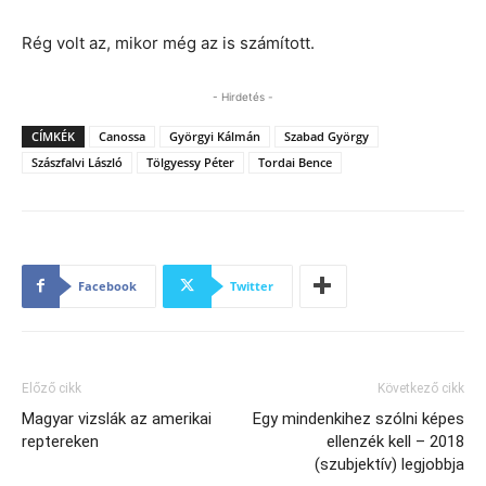
Rég volt az, mikor még az is számított.
- Hirdetés -
CÍMKÉK
Canossa
Györgyi Kálmán
Szabad György
Szászfalvi László
Tölgyessy Péter
Tordai Bence
Facebook
Twitter
Előző cikk
Következő cikk
Magyar vizslák az amerikai
Egy mindenkihez szólni képes
reptereken
ellenzék kell – 2018
(szubjektív) legjobbja