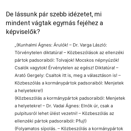
De lássunk pár szebb idézetet, mi
mindent vágtak egymás fejéhez a
képviselők?
„(Kunhalmi Ágnes: Árulók! – Dr. Varga László:
Törvénytelen diktatúra! – Közbeszólások az ellenzéki
pártok padsoraiból: Tolvajok! Mocskos népnyúzók!
Csalók vagytok! Érvénytelen az egész! Diktatúra! –
Arató Gergely: Csaltok itt is, meg a választáson is! –
Közbeszólás a kormánypártok padsoraiból: Menjetek
a helyetekre!)
(Közbeszólás a kormánypártok padsoraiból: Menjetek
a helyetekre! – Dr. Vadai Ágnes: Elnök úr, csak a
pulpitusról lehet ülést vezetni! – Közbeszólás az
ellenzéki pártok padsoraiból: Pfuj!)
(Folyamatos sípolás. – Közbeszólás a kormánypártok