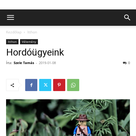
Kezdőlap
Itthon
Itthon
Vélemény
Hordóügyeink
Írta:
Szele Tamás
-
2019-01-08
0