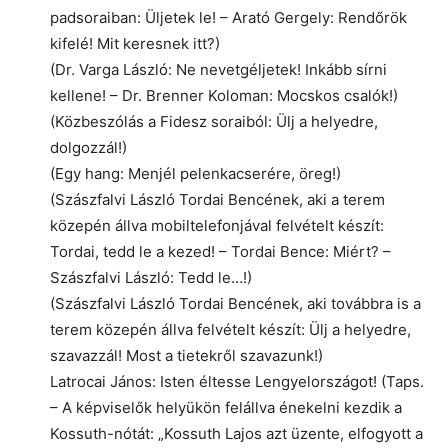
padsoraiban: Üljetek le! – Arató Gergely: Rendőrök
kifelé! Mit keresnek itt?)
(Dr. Varga László: Ne nevetgéljetek! Inkább sírni
kellene! – Dr. Brenner Koloman: Mocskos csalók!)
(Közbeszólás a Fidesz soraiból: Ülj a helyedre,
dolgozzál!)
(Egy hang: Menjél pelenkacserére, öreg!)
(Szászfalvi László Tordai Bencének, aki a terem
közepén állva mobiltelefonjával felvételt készít:
Tordai, tedd le a kezed! – Tordai Bence: Miért? –
Szászfalvi László: Tedd le…!)
(Szászfalvi László Tordai Bencének, aki továbbra is a
terem közepén állva felvételt készít: Ülj a helyedre,
szavazzál! Most a tietekről szavazunk!)
Latrocai János: Isten éltesse Lengyelországot! (Taps.
– A képviselők helyükön felállva énekelni kezdik a
Kossuth-nótát: „Kossuth Lajos azt üzente, elfogyott a