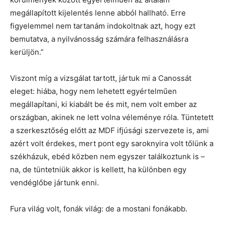
megállapított kijelentés lenne abból hallható. Erre
figyelemmel nem tartanám indokoltnak azt, hogy ezt
bemutatva, a nyilvánosság számára felhasználásra
kerüljön.”
Viszont míg a vizsgálat tartott, jártuk mi a Canossát
eleget: hiába, hogy nem lehetett egyértelműen
megállapítani, ki kiabált be és mit, nem volt ember az
országban, akinek ne lett volna véleménye róla. Tüntetett
a szerkesztőség előtt az MDF ifjúsági szervezete is, ami
azért volt érdekes, mert pont egy saroknyira volt tőlünk a
székházuk, ebéd közben nem egyszer találkoztunk is –
na, de tüntetniük akkor is kellett, ha különben egy
vendéglőbe jártunk enni.
Fura világ volt, fonák világ: de a mostani fonákabb.