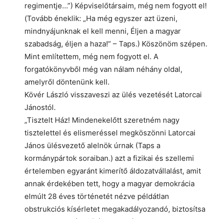
regimentje…”) Képviselőtársaim, még nem fogyott el!
(Tovább éneklik: „Ha még egyszer azt üzeni,
mindnyájunknak el kell menni, Éljen a magyar
szabadság, éljen a haza!” – Taps.) Köszönöm szépen.
Mint említettem, még nem fogyott el. A
forgatókönyvből még van nálam néhány oldal,
amelyről döntenünk kell.
Kövér László visszaveszi az ülés vezetését Latorcai
Jánostól.
„Tisztelt Ház! Mindenekelőtt szeretném nagy
tisztelettel és elismeréssel megköszönni Latorcai
János ülésvezető alelnök úrnak (Taps a
kormánypártok soraiban.) azt a fizikai és szellemi
értelemben egyaránt kimerítő áldozatvállalást, amit
annak érdekében tett, hogy a magyar demokrácia
elmúlt 28 éves történetét nézve példátlan
obstrukciós kísérletet megakadályozandó, biztosítsa