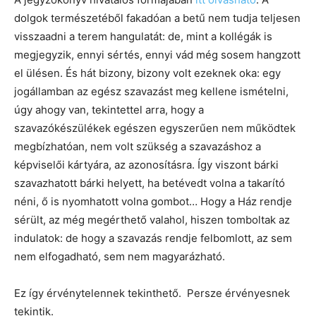
dolgok természetéből fakadóan a betű nem tudja teljesen
visszaadni a terem hangulatát: de, mint a kollégák is
megjegyzik, ennyi sértés, ennyi vád még sosem hangzott
el ülésen. És hát bizony, bizony volt ezeknek oka: egy
jogállamban az egész szavazást meg kellene ismételni,
úgy ahogy van, tekintettel arra, hogy a
szavazókészülékek egészen egyszerűen nem működtek
megbízhatóan, nem volt szükség a szavazáshoz a
képviselői kártyára, az azonosításra. Így viszont bárki
szavazhatott bárki helyett, ha betévedt volna a takarító
néni, ő is nyomhatott volna gombot… Hogy a Ház rendje
sérült, az még megérthető valahol, hiszen tomboltak az
indulatok: de hogy a szavazás rendje felbomlott, az sem
nem elfogadható, sem nem magyarázható.
Ez így érvénytelennek tekinthető. Persze érvényesnek
tekintik.