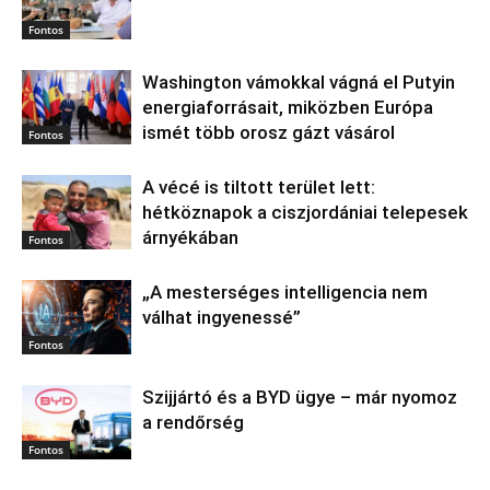
Fontos
Washington vámokkal vágná el Putyin
energiaforrásait, miközben Európa
ismét több orosz gázt vásárol
Fontos
A vécé is tiltott terület lett:
hétköznapok a ciszjordániai telepesek
árnyékában
Fontos
„A mesterséges intelligencia nem
válhat ingyenessé”
Fontos
Szijjártó és a BYD ügye – már nyomoz
a rendőrség
Fontos