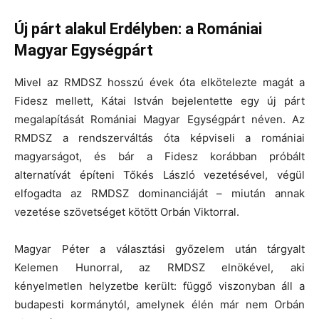
Új párt alakul Erdélyben: a Romániai
Magyar Egységpárt
Mivel az RMDSZ hosszú évek óta elkötelezte magát a
Fidesz mellett, Kátai István bejelentette egy új párt
megalapítását Romániai Magyar Egységpárt néven. Az
RMDSZ a rendszerváltás óta képviseli a romániai
magyarságot, és bár a Fidesz korábban próbált
alternatívát építeni Tőkés László vezetésével, végül
elfogadta az RMDSZ dominanciáját – miután annak
vezetése szövetséget kötött Orbán Viktorral.
Magyar Péter a választási győzelem után tárgyalt
Kelemen Hunorral, az RMDSZ elnökével, aki
kényelmetlen helyzetbe került: függő viszonyban áll a
budapesti kormánytól, amelynek élén már nem Orbán