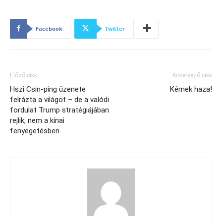
Facebook
Twitter
Előző cikk
Következő cikk
Hszi Csin-ping üzenete
Kémek haza!
felrázta a világot – de a valódi
fordulat Trump stratégiájában
rejlik, nem a kínai
fenyegetésben