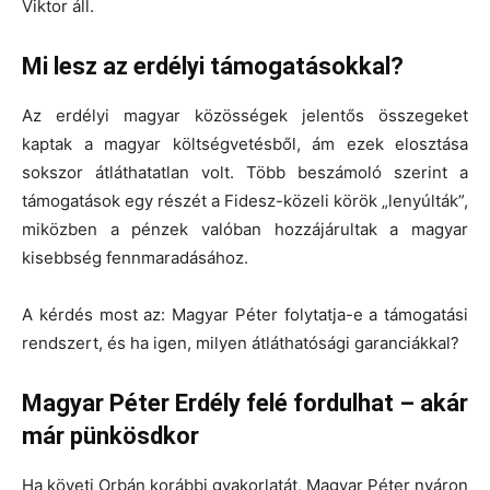
Viktor áll.
Mi lesz az erdélyi támogatásokkal?
Az erdélyi magyar közösségek jelentős összegeket
kaptak a magyar költségvetésből, ám ezek elosztása
sokszor átláthatatlan volt. Több beszámoló szerint a
támogatások egy részét a Fidesz-közeli körök „lenyúlták”,
miközben a pénzek valóban hozzájárultak a magyar
kisebbség fennmaradásához.
A kérdés most az: Magyar Péter folytatja-e a támogatási
rendszert, és ha igen, milyen átláthatósági garanciákkal?
Magyar Péter Erdély felé fordulhat – akár
már pünkösdkor
Ha követi Orbán korábbi gyakorlatát, Magyar Péter nyáron