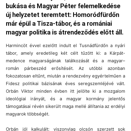
bukása és Magyar Péter felemelkedése
új helyzetet teremtett: Homoródfürdőn
már épül a Tisza-tábor, és a romániai
magyar politika is átrendeződés előtt áll.
Harmincöt évvel ezelőtt indult el Tusnádfürdőn a nyári
tábor, amely eredetileg két célt tűzött ki: a Kárpát-
medence magyarságának találkozását és a magyar–
román párbeszéd erősítését. Az utóbbi azonban
fokozatosan eltűnt, miután a rendezvény egyértelműen a
Fidesz politikai bázisának éves seregszemléjévé vált.
Orbán Viktor minden évben itt jelölte ki a mozgalom
ideológiai irányát, és a magyar kormány jelentős
támogatásai révén sikerült maga mellé állítania az erdélyi
magyarok többségét.
Orbán jól kalkulált: viszonylag olcsón szerzett sok