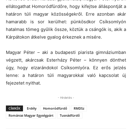
ellátogathat Homoródfürdőre, hogy kifejtse álláspontját a
határon túli magyar közösségekről. Erre azonban akár
hamarabb is sor kerülhet: pünkösdkor Csíksomlyón
hatalmas tömeg gyűlik össze, köztük a csángók is, akik a
Kárpátokon átkelve gyalog érkeznek a misére.
Magyar Péter – aki a budapesti piarista gimnáziumban
végzett, akárcsak Esterházy Péter – könnyen dönthet
úgy, hogy elzarándokol Csíksomlyóra. Ez erős jelzés
lenne: a határon túli magyarokkal való kapcsolat új
fejezetet nyithat.
- Hirdetés -
CÍMKÉK
Erdély
Homoródfürdő
RMDSz
Romániai Magyar Egységpárt
Tusnádfürdő