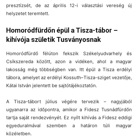
presztízsét, de az április 12-i választási vereség új
helyzetet teremtett.
Homoródfürdőn épül a Tisza-tábor –
kihívója születik Tusványosnak
Homoródfürdő félúton fekszik Székelyudvarhely és
Csíkszereda között, azon a vidéken, ahol a magyar
lakosság még többségben van. Itt épül a Tisza erdélyi
tábora, amelyet az erdélyi Kossuth–Tisza-sziget vezetője,
Kátai István jelentett be sajtótájékoztatón.
A Tisza-tábort július végére tervezik – nagyjából
ugyanarra az időpontra, amikor a Fidesz Tusnádfürdőn
tartja saját rendezvényét. Ez nyílt kihívás a Fidesz eddigi
egyeduralmával szemben a határon túli magyar
közéletben.