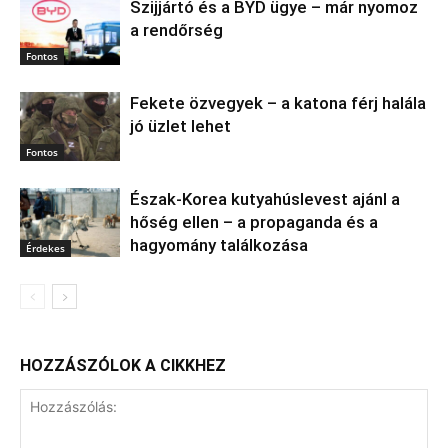
Szijjártó és a BYD ügye – már nyomoz
a rendőrség
Fontos
Fekete özvegyek – a katona férj halála
jó üzlet lehet
Fontos
Észak‑Korea kutyahúslevest ajánl a
hőség ellen – a propaganda és a
hagyomány találkozása
Érdekes
HOZZÁSZÓLOK A CIKKHEZ