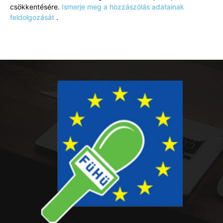
csökkentésére.
Ismerje meg a hozzászólás adatainak
feldolgozását
.