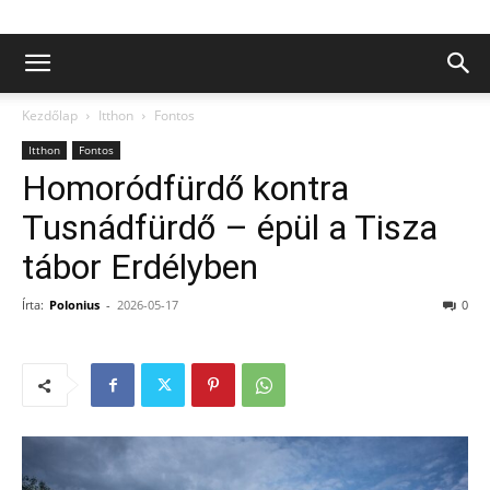
Kezdőlap
Itthon
Fontos
Itthon
Fontos
Homoródfürdő kontra
Tusnádfürdő – épül a Tisza
tábor Erdélyben
Írta:
Polonius
-
2026-05-17
0