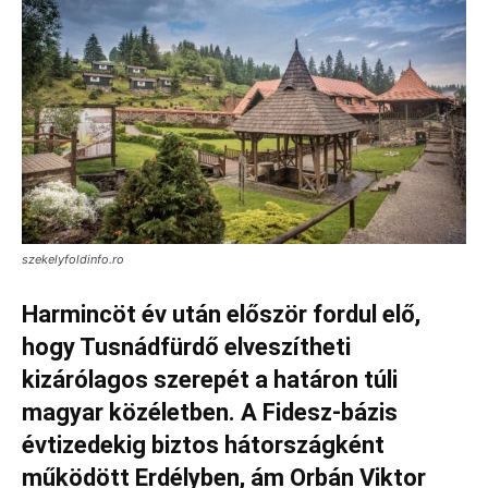
szekelyfoldinfo.ro
Harmincöt év után először fordul elő,
hogy Tusnádfürdő elveszítheti
kizárólagos szerepét a határon túli
magyar közéletben. A Fidesz-bázis
évtizedekig biztos hátországként
működött Erdélyben, ám Orbán Viktor