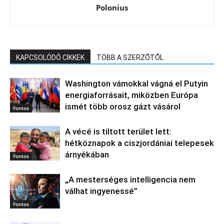
Polonius
KAPCSOLÓDÓ CIKKEK
TÖBB A SZERZŐTŐL
Washington vámokkal vágná el Putyin
energiaforrásait, miközben Európa
ismét több orosz gázt vásárol
Fontos
A vécé is tiltott terület lett:
hétköznapok a ciszjordániai telepesek
árnyékában
Fontos
„A mesterséges intelligencia nem
válhat ingyenessé”
Fontos