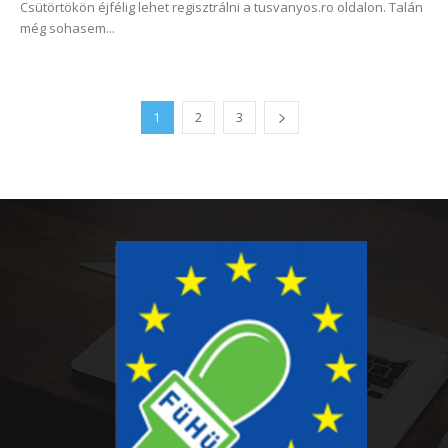
Csütörtökön éjfélig lehet regisztrálni a tusvanyos.ro oldalon. Talán
még sohasem...
1
2
3