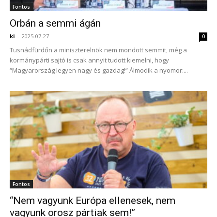
Fontos
Orbán a semmi ágán
ki
-
2025-07-27
0
Tusnádfürdőn a miniszterelnök nem mondott semmit, még a
kormánypárti sajtó is csak annyit tudott kiemelni, hogy
“Magyarország legyen nagy és gazdag!” Álmodik a nyomor:...
Fontos
“Nem vagyunk Európa ellenesek, nem
vagyunk orosz pártiak sem!”