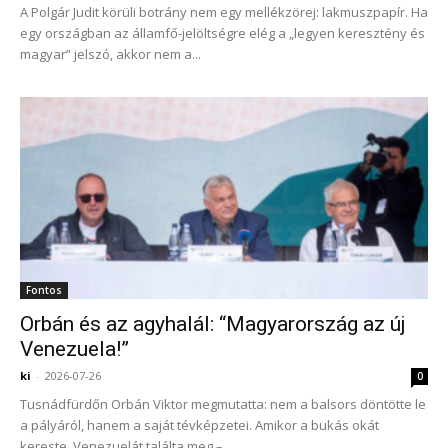
A Polgár Judit körüli botrány nem egy mellékzörej: lakmuszpapír. Ha
egy országban az államfő-jelöltségre elég a „legyen keresztény és
magyar” jelszó, akkor nem a...
Fontos
Orbán és az agyhalál: “Magyarország az új
Venezuela!”
ki
-
2026-07-26
0
Tusnádfürdőn Orbán Viktor megmutatta: nem a balsors döntötte le
a pályáról, hanem a saját tévképzetei. Amikor a bukás okát
kereste, Venezuelát találta meg –...