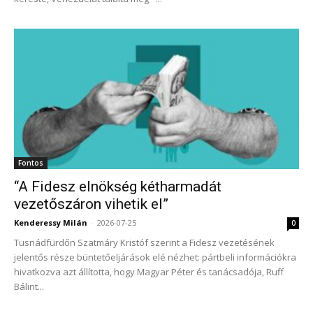
Fontos
“A Fidesz elnökség kétharmadát
vezetőszáron vihetik el”
Kenderessy Milán
-
2026-07-25
0
Tusnádfürdőn Szatmáry Kristóf szerint a Fidesz vezetésének
jelentős része büntetőeljárások elé nézhet: pártbeli információkra
hivatkozva azt állította, hogy Magyar Péter és tanácsadója, Ruff
Bálint...