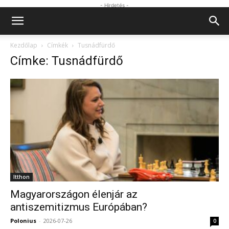
- Hirdetés -
Kezdőlap
Címkék
Tusnádfürdő
Címke: Tusnádfürdő
Itthon
Magyarországon élenjár az
antiszemitizmus Európában?
Polonius
-
2026-07-26
0