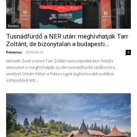
Fontos
Tusnádfürdő a NER után: meghívhatják Tarr
Zoltánt, de bizonytalan a budapesti...
Polonius
-
2026-06-15
0
Németh Zsolt szerint Tarr Zoltán nemzetpolitikáért felelős
minisztert is meghívhatják az idei tusnádfürdői találkozóra,
amelyet Orbán Viktor a Fidesz egyik legfontosabb politikai
színpadává tett....