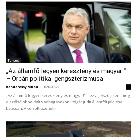
Fontos
„Az államfő legyen keresztény és magyar!”
– Orbán politikai gengszterizmusa
Kenderessy Milán
-
2026-07-22
0
„Az államfő legyen keresztény és magyar!” – ez a jelszó jelent meg
a szélsőjobboldali Vadhajtásokon Polgár Judit államfői jelölése
kapcsán. A célzott üzenet –...