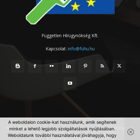
Független Hírügynökség Kft.
Kapcsolat:
info@fuhu.hu
A weboldalon cookie-kat használunk, amik segítenek
Médiaajánlat
Impresszum
Szerzői jogok
Adatkezelési irányelvek
minket a lehető legjobb szolgáltatások nyújtásában.
Weboldalunk további használatával jóváhagyja, hogy
© Független Hírügynökség