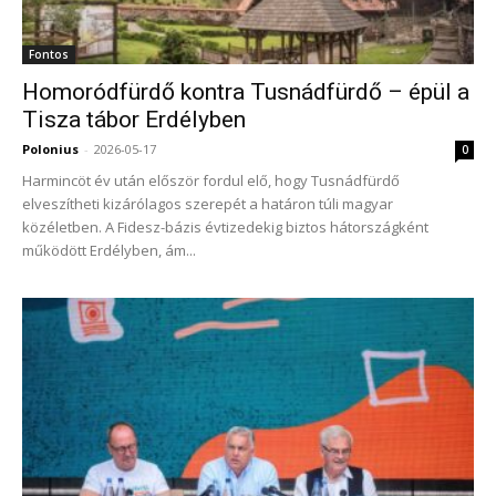
Fontos
Homoródfürdő kontra Tusnádfürdő – épül a
Tisza tábor Erdélyben
Polonius
-
2026-05-17
0
Harmincöt év után először fordul elő, hogy Tusnádfürdő
elveszítheti kizárólagos szerepét a határon túli magyar
közéletben. A Fidesz-bázis évtizedekig biztos hátországként
működött Erdélyben, ám...