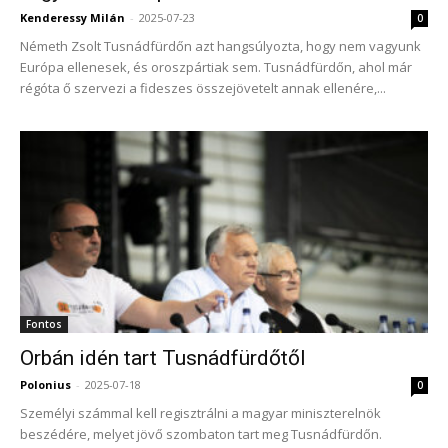
Kenderessy Milán
-
2025-07-23
0
Németh Zsolt Tusnádfürdőn azt hangsúlyozta, hogy nem vagyunk
Európa ellenesek, és oroszpártiak sem. Tusnádfürdőn, ahol már
régóta ő szervezi a fideszes összejövetelt annak ellenére,...
Fontos
Orbán idén tart Tusnádfürdőtől
Polonius
-
2025-07-18
0
Személyi számmal kell regisztrálni a magyar miniszterelnök
beszédére, melyet jövő szombaton tart meg Tusnádfürdőn.