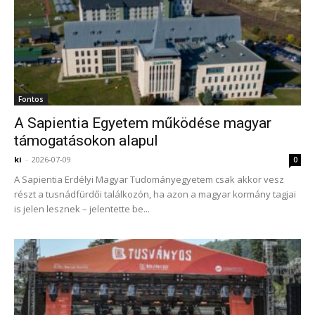
Fontos
A Sapientia Egyetem működése magyar
támogatásokon alapul
ki
-
2026-07-09
0
A Sapientia Erdélyi Magyar Tudományegyetem csak akkor vesz
részt a tusnádfürdői találkozón, ha azon a magyar kormány tagjai
is jelen lesznek – jelentette be...