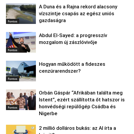
A Duna és a Rajna rekord alacsony
vízszintje csapás az egész uniós
gazdaságra
Fontos
Abdul El‑Sayed: a progresszív
mozgalom új zászlóvivője
Fontos
Hogyan működött a fideszes
cenzúrarendszer?
Fontos
Orbán Gáspár “Afrikában találta meg
Istent”, ezért szállította őt hatszor is
honvédségi repülőgép Csádba és
Fontos
Nigerbe
2 millió dolláros bukás: az AI írta a