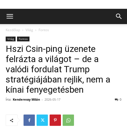
Kezdőlap
Világ
Fontos
Világ
Fontos
Hszi Csin-ping üzenete
felrázta a világot – de a
valódi fordulat Trump
stratégiájában rejlik, nem a
kínai fenyegetésben
Írta:
Kenderessy Milán
-
2026-05-17
0