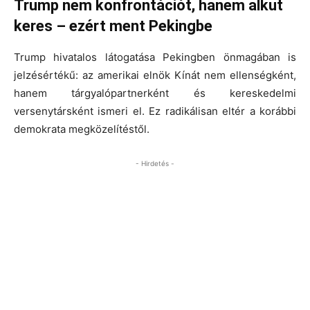
Trump nem konfrontációt, hanem alkut
keres – ezért ment Pekingbe
Trump hivatalos látogatása Pekingben önmagában is
jelzésértékű: az amerikai elnök Kínát nem ellenségként,
hanem tárgyalópartnerként és kereskedelmi
versenytársként ismeri el. Ez radikálisan eltér a korábbi
demokrata megközelítéstől.
- Hirdetés -