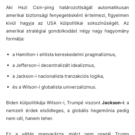
Aki Hszi Csin-ping határozottságát automatikusan
amerikai biztonsági fenyegetésként értelmezi, figyelmen
kívül hagyja az USA külpolitikai sokszínűségét. Az
amerikai stratégiai gondolkodást négy nagy hagyomány
formálja:
a Hamilton-i elitista kereskedelmi pragmatizmus,
a Jefferson-i decentralizált idealizmus,
a Jackson-i nacionalista tranzakciós logika,
és a Wilson-i globalista univerzalizmus.
Biden külpolitikája Wilson-i, Trumpé viszont
Jackson-i
: a
nemzeti érdek elsődleges, a globális hegemónia pedig
nem cél, hanem teher.
Ez a váltás magyarázza, miért nem reagál Trump