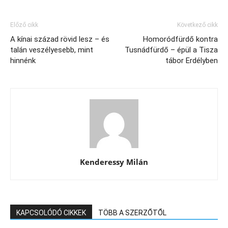
Előző cikk
Következő cikk
A kínai század rövid lesz – és
Homoródfürdő kontra
talán veszélyesebb, mint
Tusnádfürdő – épül a Tisza
hinnénk
tábor Erdélyben
Kenderessy Milán
KAPCSOLÓDÓ CIKKEK
TÖBB A SZERZŐTŐL