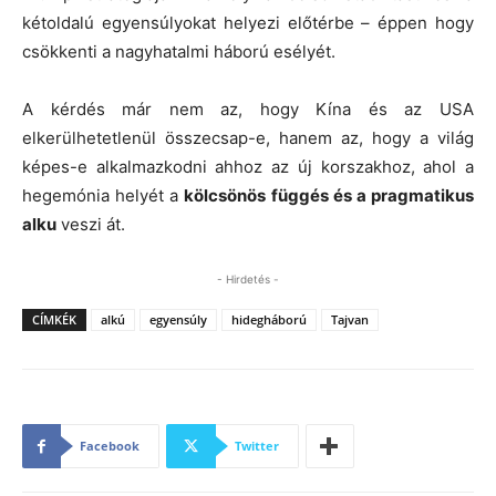
kétoldalú egyensúlyokat helyezi előtérbe – éppen hogy
csökkenti a nagyhatalmi háború esélyét.
A kérdés már nem az, hogy Kína és az USA
elkerülhetetlenül összecsap-e, hanem az, hogy a világ
képes-e alkalmazkodni ahhoz az új korszakhoz, ahol a
hegemónia helyét a
kölcsönös függés és a pragmatikus
alku
veszi át.
- Hirdetés -
CÍMKÉK
alkú
egyensúly
hidegháború
Tajvan
Facebook
Twitter