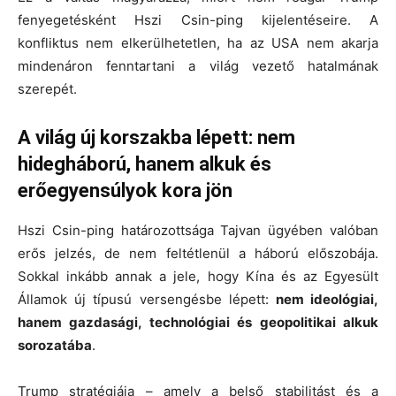
fenyegetésként Hszi Csin-ping kijelentéseire. A
konfliktus nem elkerülhetetlen, ha az USA nem akarja
mindenáron fenntartani a világ vezető hatalmának
szerepét.
A világ új korszakba lépett: nem
hidegháború, hanem alkuk és
erőegyensúlyok kora jön
Hszi Csin-ping határozottsága Tajvan ügyében valóban
erős jelzés, de nem feltétlenül a háború előszobája.
Sokkal inkább annak a jele, hogy Kína és az Egyesült
Államok új típusú versengésbe lépett:
nem ideológiai,
hanem gazdasági, technológiai és geopolitikai alkuk
sorozatába
.
Trump stratégiája – amely a belső stabilitást és a