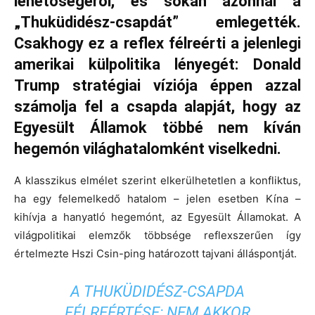
lehetőségéről, és sokan azonnal a
„Thuküdidész-csapdát” emlegették.
Csakhogy ez a reflex félreérti a jelenlegi
amerikai külpolitika lényegét: Donald
Trump stratégiai víziója éppen azzal
számolja fel a csapda alapját, hogy az
Egyesült Államok többé nem kíván
hegemón világhatalomként viselkedni.
A klasszikus elmélet szerint elkerülhetetlen a konfliktus,
ha egy felemelkedő hatalom – jelen esetben Kína –
kihívja a hanyatló hegemónt, az Egyesült Államokat. A
világpolitikai elemzők többsége reflexszerűen így
értelmezte Hszi Csin-ping határozott tajvani álláspontját.
A THUKÜDIDÉSZ-CSAPDA
FÉLREÉRTÉSE: NEM AKKOR