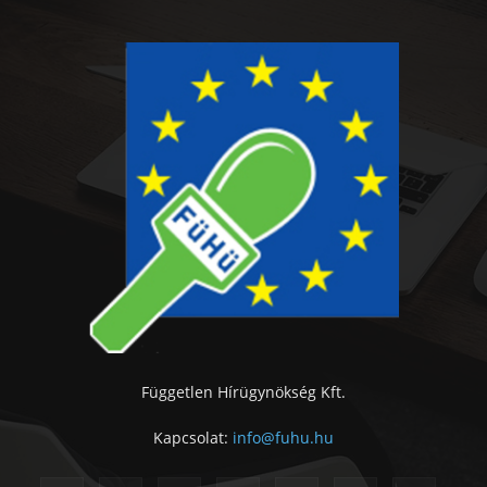
Független Hírügynökség Kft.
Kapcsolat:
info@fuhu.hu