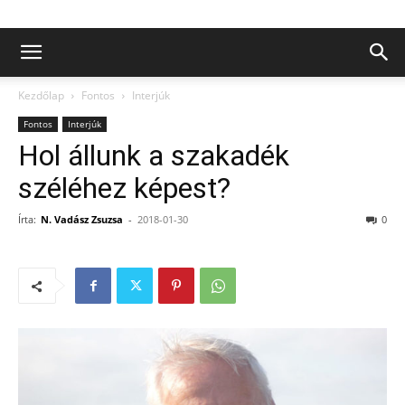
Kezdőlap
Fontos
Interjúk
Fontos
Interjúk
Hol állunk a szakadék
széléhez képest?
Írta:
N. Vadász Zsuzsa
-
2018-01-30
0