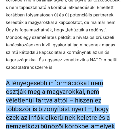
s nem tapasztalható a korábbi lelkesedésük. Emellett
korábban folyamatosan új és új potenciális partnerek
keresték a magyarokkal a kapcsolatot, de ma már nem.
Úgy is fogalmazhatnék, hogy „lehúzták a redőnyt”.
Mondok egy szemléletes példát: a hivatalos brüsszeli
tanácskozásokon kívül gyakorlatilag nincsenek magas
szintű kétoldalú kapcsolatai a kormánynak az uniós
tagországokkal. És ugyanez vonatkozik a NATO-n belüli
kapcsolatrendszerre is.
A lényegesebb információkat nem
osztják meg a magyarokkal, nem
véletlenül tartva attól – hiszen ez
többször is bizonyítást nyert –, hogy
ezek az infók elkerülnek keletre és a
nemzetközi bűnözői körökbe, amelyek