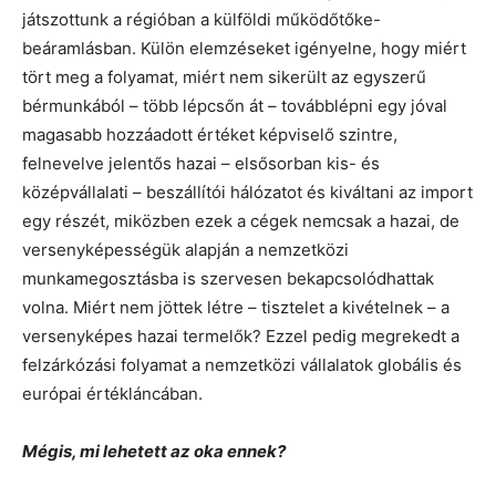
játszottunk a régióban a külföldi működőtőke-
beáramlásban. Külön elemzéseket igényelne, hogy miért
tört meg a folyamat, miért nem sikerült az egyszerű
bérmunkából – több lépcsőn át – továbblépni egy jóval
magasabb hozzáadott értéket képviselő szintre,
felnevelve jelentős hazai – elsősorban kis- és
középvállalati – beszállítói hálózatot és kiváltani az import
egy részét, miközben ezek a cégek nemcsak a hazai, de
versenyképességük alapján a nemzetközi
munkamegosztásba is szervesen bekapcsolódhattak
volna. Miért nem jöttek létre – tisztelet a kivételnek – a
versenyképes hazai termelők? Ezzel pedig megrekedt a
felzárkózási folyamat a nemzetközi vállalatok globális és
európai értékláncában.
Mégis, mi lehetett az oka ennek?