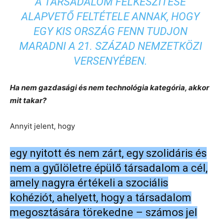
A TÁRSADALOM FELKÉSZÍTÉSE
ALAPVETŐ FELTÉTELE ANNAK, HOGY
EGY KIS ORSZÁG FENN TUDJON
MARADNI A 21. SZÁZAD NEMZETKÖZI
VERSENYÉBEN.
Ha nem gazdasági és nem technológia kategória, akkor
mit takar?
Annyit jelent, hogy
egy nyitott és nem zárt, egy szolidáris és
nem a gyűlöletre épülő társadalom a cél,
amely nagyra értékeli a szociális
kohéziót, ahelyett, hogy a társadalom
megosztására törekedne – számos jel