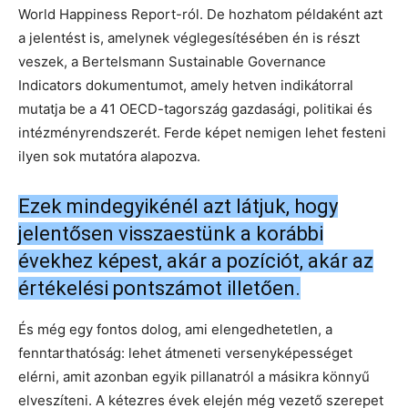
World Happiness Report-ról. De hozhatom példaként azt
a jelentést is, amelynek véglegesítésében én is részt
veszek, a Bertelsmann Sustainable Governance
Indicators dokumentumot, amely hetven indikátorral
mutatja be a 41 OECD-tagország gazdasági, politikai és
intézményrendszerét. Ferde képet nemigen lehet festeni
ilyen sok mutatóra alapozva.
Ezek mindegyikénél azt látjuk, hogy
jelentősen visszaestünk a korábbi
évekhez képest, akár a pozíciót, akár az
értékelési pontszámot illetően.
És még egy fontos dolog, ami elengedhetetlen, a
fenntarthatóság: lehet átmeneti versenyképességet
elérni, amit azonban egyik pillanatról a másikra könnyű
elveszíteni. A kétezres évek elején még vezető szerepet