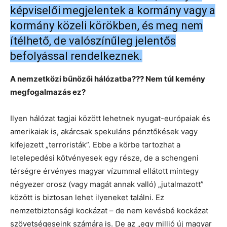
képviselői megjelentek a kormány vagy a
kormány közeli körökben, és meg nem
ítélhető, de valószínűleg jelentős
befolyással rendelkeznek.
A nemzetközi bűnözői hálózatba??? Nem túl kemény
megfogalmazás ez?
Ilyen hálózat tagjai között lehetnek nyugat-európaiak és
amerikaiak is, akárcsak spekuláns pénztőkések vagy
kifejezett „terroristák”. Ebbe a körbe tartozhat a
letelepedési kötvényesek egy része, de a schengeni
térségre érvényes magyar vízummal ellátott mintegy
négyezer orosz (vagy magát annak valló) „jutalmazott”
között is biztosan lehet ilyeneket találni. Ez
nemzetbiztonsági kockázat – de nem kevésbé kockázat
szövetségeseink számára is. De az „egy millió új magyar