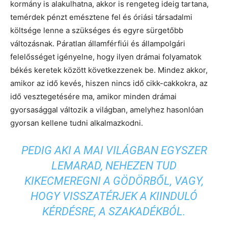
kormány is alakulhatna, akkor is rengeteg ideig tartana,
temérdek pénzt emésztene fel és óriási társadalmi
költsége lenne a szükséges és egyre sürgetőbb
változásnak. Páratlan államférfiúi és állampolgári
felelősséget igényelne, hogy ilyen drámai folyamatok
békés keretek között következzenek be. Mindez akkor,
amikor az idő kevés, hiszen nincs idő cikk-cakkokra, az
idő vesztegetésére ma, amikor minden drámai
gyorsasággal változik a világban, amelyhez hasonlóan
gyorsan kellene tudni alkalmazkodni.
PEDIG AKI A MAI VILÁGBAN EGYSZER
LEMARAD, NEHEZEN TUD
KIKECMEREGNI A GÖDÖRBŐL, VAGY,
HOGY VISSZATÉRJEK A KIINDULÓ
KÉRDÉSRE, A SZAKADÉKBÓL.