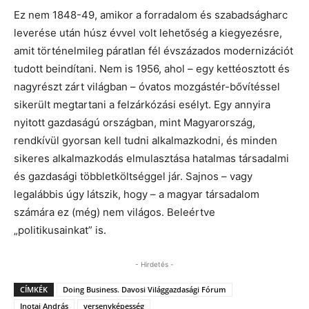
Ez nem 1848-49, amikor a forradalom és szabadságharc
leverése után húsz évvel volt lehetőség a kiegyezésre,
amit történelmileg páratlan fél évszázados modernizációt
tudott beindítani. Nem is 1956, ahol – egy kettéosztott és
nagyrészt zárt világban – óvatos mozgástér-bővítéssel
sikerült megtartani a felzárkózási esélyt. Egy annyira
nyitott gazdaságú országban, mint Magyarország,
rendkívül gyorsan kell tudni alkalmazkodni, és minden
sikeres alkalmazkodás elmulasztása hatalmas társadalmi
és gazdasági többletköltséggel jár. Sajnos – vagy
legalábbis úgy látszik, hogy – a magyar társadalom
számára ez (még) nem világos. Beleértve
„politikusainkat” is.
- Hirdetés -
CÍMKÉK
Doing Business. Davosi Világgazdasági Fórum
Inotai András
versenyképesség