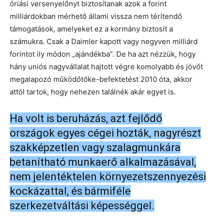
óriási versenyelőnyt biztosítanak azok a forint
milliárdokban mérhető állami vissza nem térítendő
támogatások, amelyeket ez a kormány biztosít a
számukra. Csak a Daimler kapott vagy negyven milliárd
forintot ily módon „ajándékba”. De ha azt nézzük, hogy
hány uniós nagyvállalat hajtott végre komolyabb és jövőt
megalapozó működőtőke-befektetést 2010 óta, akkor
attól tartok, hogy nehezen találnék akár egyet is.
Ha volt is beruházás, azt fejlődő
országok egyes cégei hozták, nagyrészt
szakképzetlen vagy szalagmunkára
betanítható munkaerő alkalmazásával,
nem jelentéktelen környezetszennyezési
kockázattal, és bármiféle
szerkezetváltási képességgel.