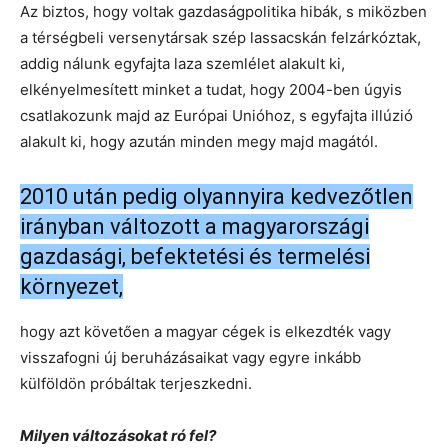
Az biztos, hogy voltak gazdaságpolitika hibák, s miközben
a térségbeli versenytársak szép lassacskán felzárkóztak,
addig nálunk egyfajta laza szemlélet alakult ki,
elkényelmesített minket a tudat, hogy 2004-ben úgyis
csatlakozunk majd az Európai Unióhoz, s egyfajta illúzió
alakult ki, hogy azután minden megy majd magától.
2010 után pedig olyannyira kedvezőtlen
irányban változott a magyarországi
gazdasági, befektetési és termelési
környezet,
hogy azt követően a magyar cégek is elkezdték vagy
visszafogni új beruházásaikat vagy egyre inkább
külföldön próbáltak terjeszkedni.
Milyen változásokat ró fel?