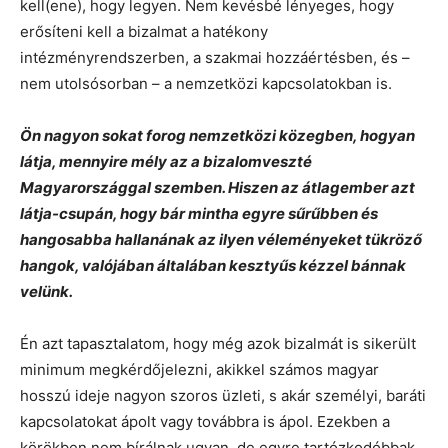
kell(ene), hogy legyen. Nem kevésbé lényeges, hogy
erősíteni kell a bizalmat a hatékony
intézményrendszerben, a szakmai hozzáértésben, és –
nem utolsósorban – a nemzetközi kapcsolatokban is.
Ön nagyon sokat forog nemzetközi közegben, hogyan
látja, mennyire mély az a bizalomveszté
Magyarországgal szemben. Hiszen az átlagember azt
látja-csupán, hogy bár mintha egyre sűrűbben és
hangosabba hallanának az ilyen véleményeket tükröző
hangok, valójában általában kesztyűs kézzel bánnak
velünk.
Én azt tapasztalatom, hogy még azok bizalmát is sikerült
minimum megkérdőjelezni, akikkel számos magyar
hosszú ideje nagyon szoros üzleti, s akár személyi, baráti
kapcsolatokat ápolt vagy továbbra is ápol. Ezekben a
körökben nem bírálnak ugyan, de egyre tartózkodóbbak,