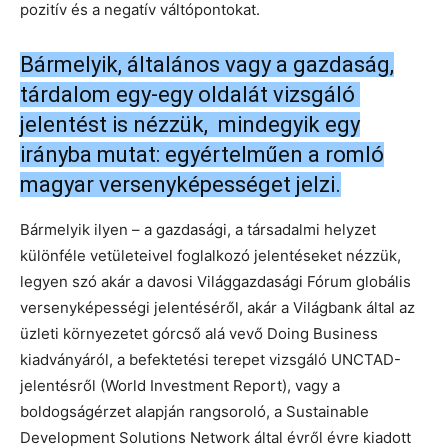
pozitív és a negatív váltópontokat.
Bármelyik, általános vagy a gazdaság,
tárdalom egy-egy oldalát vizsgáló
jelentést is nézzük, mindegyik egy
irányba mutat: egyértelműen a romló
magyar versenyképességet jelzi.
Bármelyik ilyen – a gazdasági, a társadalmi helyzet
különféle vetületeivel foglalkozó jelentéseket nézzük,
legyen szó akár a davosi Világgazdasági Fórum globális
versenyképességi jelentéséről, akár a Világbank által az
üzleti környezetet górcső alá vevő Doing Business
kiadványáról, a befektetési terepet vizsgáló UNCTAD-
jelentésről (World Investment Report), vagy a
boldogságérzet alapján rangsoroló, a Sustainable
Development Solutions Network által évről évre kiadott