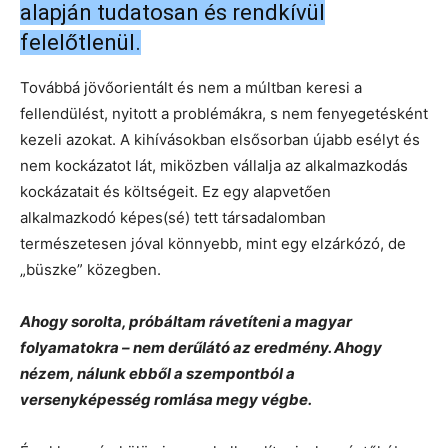
alapján tudatosan és rendkívül
felelőtlenül.
Továbbá jövőorientált és nem a múltban keresi a
fellendülést, nyitott a problémákra, s nem fenyegetésként
kezeli azokat. A kihívásokban elsősorban újabb esélyt és
nem kockázatot lát, miközben vállalja az alkalmazkodás
kockázatait és költségeit.
Ez egy alapvetően
alkalmazkodó képes(sé) tett társadalomban
természetesen jóval könnyebb, mint egy elzárkózó, de
„büszke” közegben.
Ahogy sorolta, próbáltam rávetíteni a magyar
folyamatokra – nem derűlátó az eredmény. Ahogy
nézem, nálunk ebből a szempontból a
versenyképesség romlása megy végbe.