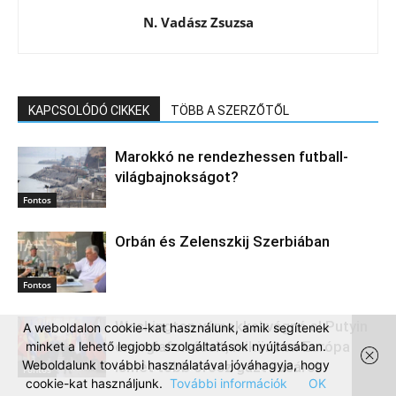
N. Vadász Zsuzsa
KAPCSOLÓDÓ CIKKEK
TÖBB A SZERZŐTŐL
Marokkó ne rendezhessen futball-
világbajnokságot?
Fontos
Orbán és Zelenszkij Szerbiában
Fontos
Washington vámokkal vágná el Putyin
A weboldalon cookie-kat használunk, amik segítenek
energiaforrásait, miközben Európa
minket a lehető legjobb szolgáltatások nyújtásában.
Weboldalunk további használatával jóváhagyja, hogy
ismét több orosz gázt vásárol
Fontos
cookie-kat használjunk.
További információk
OK