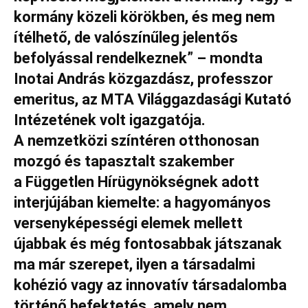
kormány közeli körökben, és meg nem
ítélhető, de valószínűleg jelentős
befolyással rendelkeznek” – mondta
Inotai András közgazdász, professzor
emeritus, az MTA Világgazdasági Kutató
Intézetének volt igazgatója.
A
nemzetközi színtéren otthonosan
mozgó és tapasztalt szakember
a
Független Hírügynökségnek adott
interjújában kiemelte: a
hagyományos
versenyképességi elemek mellett
újabbak és még fontosabbak játszanak
ma már szerepet, ilyen a társadalmi
kohézió vagy az innovatív társadalomba
történő befektetés, amely nem