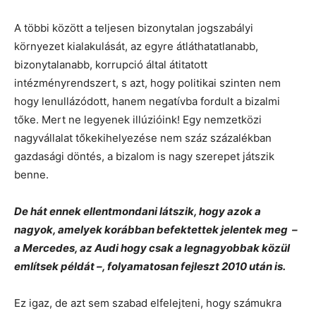
A többi között a teljesen bizonytalan jogszabályi
környezet kialakulását, az egyre átláthatatlanabb,
bizonytalanabb, korrupció által átitatott
intézményrendszert, s azt, hogy politikai szinten nem
hogy lenullázódott, hanem negatívba fordult a bizalmi
tőke. Mert ne legyenek illúzióink! Egy nemzetközi
nagyvállalat tőkekihelyezése nem száz százalékban
gazdasági döntés, a bizalom is nagy szerepet játszik
benne.
De hát ennek ellentmondani látszik, hogy azok a
nagyok, amelyek korábban befektettek jelentek meg –
a Mercedes, az Audi hogy csak a legnagyobbak közül
említsek példát –, folyamatosan fejleszt 2010 után is.
Ez igaz, de azt sem szabad elfelejteni, hogy számukra