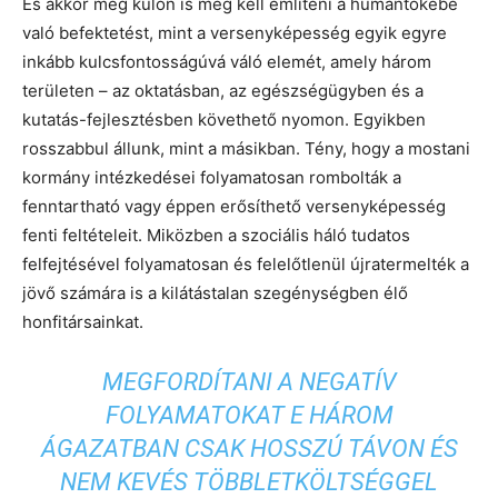
És akkor még külön is meg kell említeni a humántőkébe
való befektetést, mint a versenyképesség egyik egyre
inkább kulcsfontosságúvá váló elemét, amely három
területen – az oktatásban, az egészségügyben és a
kutatás-fejlesztésben követhető nyomon. Egyikben
rosszabbul állunk, mint a másikban. Tény, hogy a mostani
kormány intézkedései folyamatosan rombolták a
fenntartható vagy éppen erősíthető versenyképesség
fenti feltételeit. Miközben a szociális háló tudatos
felfejtésével folyamatosan és felelőtlenül újratermelték a
jövő számára is a kilátástalan szegénységben élő
honfitársainkat.
MEGFORDÍTANI A NEGATÍV
FOLYAMATOKAT E HÁROM
ÁGAZATBAN CSAK HOSSZÚ TÁVON ÉS
NEM KEVÉS TÖBBLETKÖLTSÉGGEL