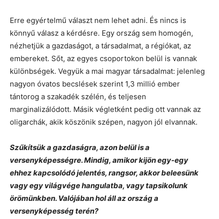
Erre egyértelmű választ nem lehet adni. És nincs is
könnyű válasz a kérdésre. Egy ország sem homogén,
nézhetjük a gazdaságot, a társadalmat, a régiókat, az
embereket. Sőt, az egyes csoportokon belül is vannak
különbségek. Vegyük a mai magyar társadalmat: jelenleg
nagyon óvatos becslések szerint 1,3 millió ember
tántorog a szakadék szélén, és teljesen
marginalizálódott. Másik végletként pedig ott vannak az
oligarchák, akik köszönik szépen, nagyon jól elvannak.
Szűkítsük a gazdaságra, azon belül is a
versenyképességre. Mindig, amikor kijön egy-egy
ehhez kapcsolódó jelentés, rangsor, akkor beleesünk
vagy egy világvége hangulatba, vagy tapsikolunk
örömünkben. Valójában hol áll az ország a
versenyképesség terén?