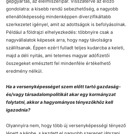
gépgyártás, az élelmiszeripar. Visszatérve az előző
gondolatra: a kisebb rendű sebezhetőség, a nagyobb
ellenállóképesség mindenképpen diverzifikáltabb
szerkezetet igényel, amit az adottságok is befolyásolnak.
Például a földrajzi elhelyezkedés: többnyire csak a
nagyvállalatok képesek arra, hogy nagy távolságra
szállítsanak. Éppen ezért fulladt teljes kudarcba a keleti,
majd a déli nyitás, ami tetemes magyar adófizetői
összegeket emésztett fel mindenféle értékelhető
eredmény nélkül.
Ha a versenyképességet szem előtt tartó gazdaság-
és/vagy társadalompolitikát akar egy kormányzat
folytatni, akkor a hagyományos tényezőkhöz kell
igazodnia?
Olyannyira nem, hogy több új versenyképességi tényező
lépett a képbe, s kezdett el nagyobb szerepet játszani,