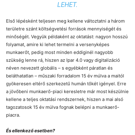
LEHET.
Első lépésként teljesen meg kellene változtatni a három
területre szánt költségvetési források mennyiségét és
minőségét. Vegyük példaként az oktatást: nagyon hosszú
folyamat, amire ki lehet termelni a versenyképes
munkaerőt, pedig most minden eddiginél nagyobb
szükség lenne rá, hiszen az Ipar 4.0 vagy digitalizáció
néven nevezett globális – s egyébként páratlan és
beláthatatlan – műszaki forradalom 15 év múlva a maitól
gyökeresen eltérő szerkezetű humán tőkét igényel. Erre
a jövőbeni munkaerő-piaci keresletre már most készülnie
kellene a teljes oktatási rendszernek, hiszen a mai alsó
tagozatosok 15 év múlva fognak belépni a munkaerő-
piacra.
És ellenkező esetben?