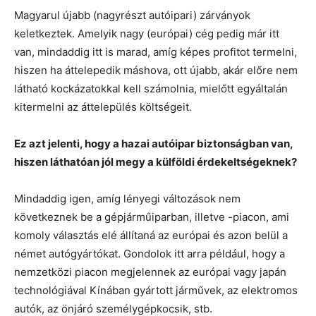
Magyarul újabb (nagyrészt autóipari) zárványok
keletkeztek. Amelyik nagy (európai) cég pedig már itt
van, mindaddig itt is marad, amíg képes profitot termelni,
hiszen ha áttelepedik máshova, ott újabb, akár előre nem
látható kockázatokkal kell számolnia, mielőtt egyáltalán
kitermelni az áttelepülés költségeit.
Ez azt jelenti, hogy a hazai autóipar biztonságban van,
hiszen láthatóan jól megy a külföldi érdekeltségeknek?
Mindaddig igen, amíg lényegi változások nem
következnek be a gépjárműiparban, illetve -piacon, ami
komoly választás elé állítaná az európai és azon belül a
német autógyártókat. Gondolok itt arra például, hogy a
nemzetközi piacon megjelennek az európai vagy japán
technológiával Kínában gyártott járművek, az elektromos
autók, az önjáró személygépkocsik, stb.