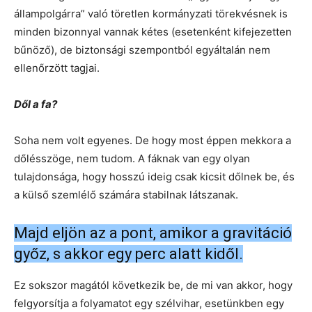
állampolgárra” való töretlen kormányzati törekvésnek is
minden bizonnyal vannak kétes (esetenként kifejezetten
bűnöző), de biztonsági szempontból egyáltalán nem
ellenőrzött tagjai.
Dől a fa?
Soha nem volt egyenes. De hogy most éppen mekkora a
dőlésszöge, nem tudom. A fáknak van egy olyan
tulajdonsága, hogy hosszú ideig csak kicsit dőlnek be, és
a külső szemlélő számára stabilnak látszanak.
Majd eljön az a pont, amikor a gravitáció
győz, s akkor egy perc alatt kidől.
Ez sokszor magától következik be, de mi van akkor, hogy
felgyorsítja a folyamatot egy szélvihar, esetünkben egy