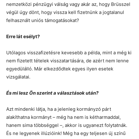
nemzetközi pénzügyi válság vagy akár az, hogy Brüsszel
végül úgy dönt, hogy vissza kell fizetnünk a jogtalanul
felhasznált uniós támogatásokat?
Erre lát esélyt?
Utólagos visszafizetésre kevesebb a példa, mint a még ki
nem fizetett tételek visszatartására, de azért nem lenne
egyedülálló. Már elkezdődtek egyes ilyen esetek
vizsgálatai.
És mi lesz Ön szerint a választások után?
Azt mindenki látja, ha a jelenleg kormányzó párt
alakíthatna kormányt – még ha nem is kétharmaddal,
hanem sima többséggel –, akkor is ugyanezt folytatnák.
És ne legyenek illúzióink! Még ha egy teljesen új színű