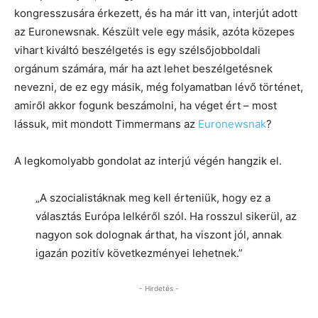
kongresszusára érkezett, és ha már itt van, interjút adott
az Euronewsnak. Készült vele egy másik, azóta közepes
vihart kiváltó beszélgetés is egy szélsőjobboldali
orgánum számára, már ha azt lehet beszélgetésnek
nevezni, de ez egy másik, még folyamatban lévő történet,
amiről akkor fogunk beszámolni, ha véget ért – most
lássuk, mit mondott Timmermans az
Euronewsnak
?
A legkomolyabb gondolat az interjú végén hangzik el.
„A szocialistáknak meg kell érteniük, hogy ez a
választás Európa lelkéről szól. Ha rosszul sikerül, az
nagyon sok dolognak árthat, ha viszont jól, annak
igazán pozitív következményei lehetnek.”
- Hirdetés -