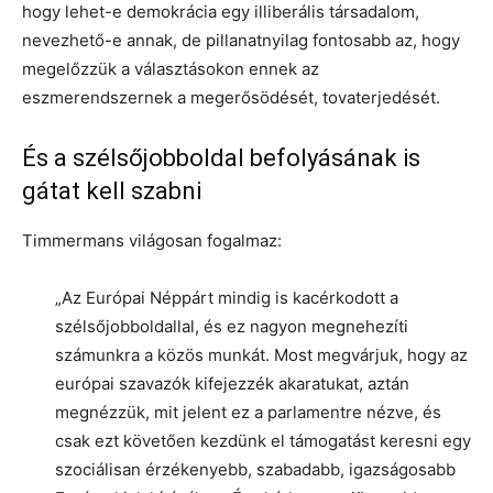
hogy lehet-e demokrácia egy illiberális társadalom,
nevezhető-e annak, de pillanatnyilag fontosabb az, hogy
megelőzzük a választásokon ennek az
eszmerendszernek a megerősödését, tovaterjedését.
És a szélsőjobboldal befolyásának is
gátat kell szabni
Timmermans világosan fogalmaz:
„Az Európai Néppárt mindig is kacérkodott a
szélsőjobboldallal, és ez nagyon megnehezíti
számunkra a közös munkát. Most megvárjuk, hogy az
európai szavazók kifejezzék akaratukat, aztán
megnézzük, mit jelent ez a parlamentre nézve, és
csak ezt követően kezdünk el támogatást keresni egy
szociálisan érzékenyebb, szabadabb, igazságosabb