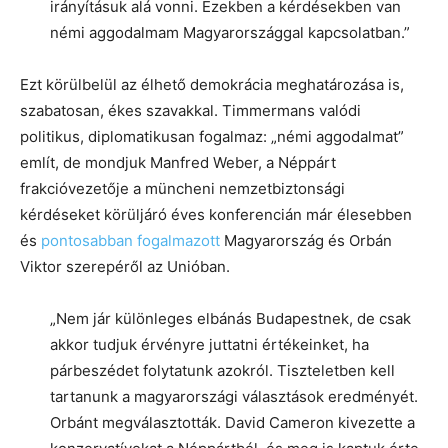
irányításuk alá vonni. Ezekben a kérdésekben van
némi aggodalmam Magyarországgal kapcsolatban.”
Ezt körülbelül az élhető demokrácia meghatározása is,
szabatosan, ékes szavakkal. Timmermans valódi
politikus, diplomatikusan fogalmaz: „némi aggodalmat”
említ, de mondjuk Manfred Weber, a Néppárt
frakcióvezetője a müncheni nemzetbiztonsági
kérdéseket körüljáró éves konferencián már élesebben
és
pontosabban fogalmazott
Magyarország és Orbán
Viktor szerepéről az Unióban.
„Nem jár különleges elbánás Budapestnek, de csak
akkor tudjuk érvényre juttatni értékeinket, ha
párbeszédet folytatunk azokról. Tiszteletben kell
tartanunk a magyarországi választások eredményét.
Orbánt megválasztották. David Cameron kivezette a