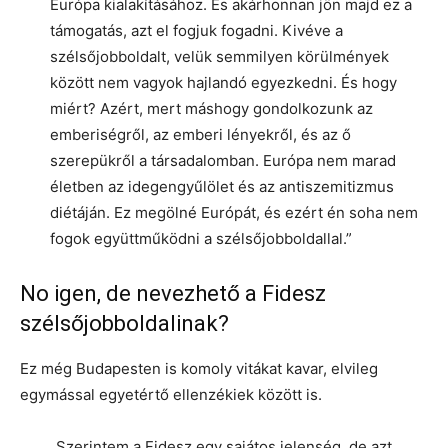
Európa kialakításához. És akárhonnan jön majd ez a
támogatás, azt el fogjuk fogadni. Kivéve a
szélsőjobboldalt, velük semmilyen körülmények
között nem vagyok hajlandó egyezkedni. És hogy
miért? Azért, mert máshogy gondolkozunk az
emberiségről, az emberi lényekről, és az ő
szerepükről a társadalomban. Európa nem marad
életben az idegengyűlölet és az antiszemitizmus
diétáján. Ez megölné Európát, és ezért én soha nem
fogok együttműködni a szélsőjobboldallal.”
No igen, de nevezhető a Fidesz
szélsőjobboldalinak?
Ez még Budapesten is komoly vitákat kavar, elvileg
egymással egyetértő ellenzékiek között is.
„Szerintem a Fidesz egy sajátos jelenség, de azt