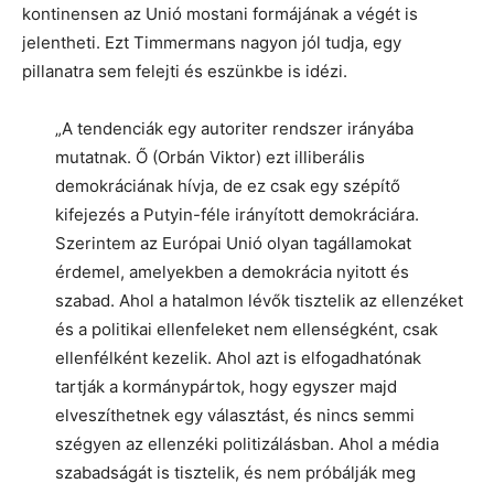
kontinensen az Unió mostani formájának a végét is
jelentheti. Ezt Timmermans nagyon jól tudja, egy
pillanatra sem felejti és eszünkbe is idézi.
„A tendenciák egy autoriter rendszer irányába
mutatnak. Ő (Orbán Viktor) ezt illiberális
demokráciának hívja, de ez csak egy szépítő
kifejezés a Putyin-féle irányított demokráciára.
Szerintem az Európai Unió olyan tagállamokat
érdemel, amelyekben a demokrácia nyitott és
szabad. Ahol a hatalmon lévők tisztelik az ellenzéket
és a politikai ellenfeleket nem ellenségként, csak
ellenfélként kezelik. Ahol azt is elfogadhatónak
tartják a kormánypártok, hogy egyszer majd
elveszíthetnek egy választást, és nincs semmi
szégyen az ellenzéki politizálásban. Ahol a média
szabadságát is tisztelik, és nem próbálják meg