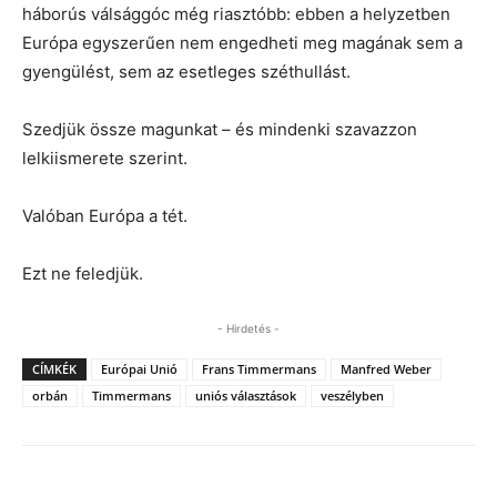
háborús válsággóc még riasztóbb: ebben a helyzetben
Európa egyszerűen nem engedheti meg magának sem a
gyengülést, sem az esetleges széthullást.
Szedjük össze magunkat – és mindenki szavazzon
lelkiismerete szerint.
Valóban Európa a tét.
Ezt ne feledjük.
- Hirdetés -
CÍMKÉK
Európai Unió
Frans Timmermans
Manfred Weber
orbán
Timmermans
uniós választások
veszélyben