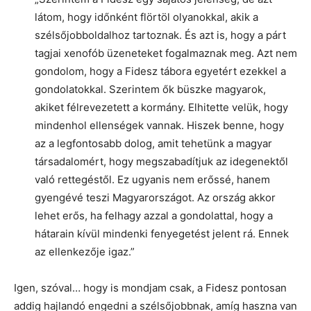
látom, hogy időnként flörtöl olyanokkal, akik a
szélsőjobboldalhoz tartoznak. És azt is, hogy a párt
tagjai xenofób üzeneteket fogalmaznak meg. Azt nem
gondolom, hogy a Fidesz tábora egyetért ezekkel a
gondolatokkal. Szerintem ők büszke magyarok,
akiket félrevezetett a kormány. Elhitette velük, hogy
mindenhol ellenségek vannak. Hiszek benne, hogy
az a legfontosabb dolog, amit tehetünk a magyar
társadalomért, hogy megszabadítjuk az idegenektől
való rettegéstől. Ez ugyanis nem erőssé, hanem
gyengévé teszi Magyarországot. Az ország akkor
lehet erős, ha felhagy azzal a gondolattal, hogy a
hátarain kívül mindenki fenyegetést jelent rá. Ennek
az ellenkezője igaz.”
Igen, szóval… hogy is mondjam csak, a Fidesz pontosan
addig hajlandó engedni a szélsőjobbnak, amíg haszna van