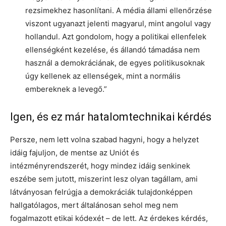
rezsimekhez hasonlítani. A média állami ellenőrzése
viszont ugyanazt jelenti magyarul, mint angolul vagy
hollandul. Azt gondolom, hogy a politikai ellenfelek
ellenségként kezelése, és állandó támadása nem
használ a demokráciának, de egyes politikusoknak
úgy kellenek az ellenségek, mint a normális
embereknek a levegő.”
Igen, és ez már hatalomtechnikai kérdés
Persze, nem lett volna szabad hagyni, hogy a helyzet
idáig fajuljon, de mentse az Uniót és
intézményrendszerét, hogy mindez idáig senkinek
eszébe sem jutott, miszerint lesz olyan tagállam, ami
látványosan felrúgja a demokráciák tulajdonképpen
hallgatólagos, mert általánosan sehol meg nem
fogalmazott etikai kódexét – de lett. Az érdekes kérdés,