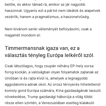
belőle, és akkor támad rá, amikor az jár nagyobb
haszonnal. Ugyanis ezt a pártot nem ideálok és alapelvek
vezérlik, hanem a pragmatizmus, a haszonelvűség.
Nem kívánom senki véleményét befolyásolni, csak a
magamét mondom el:
Timmermansnak igaza van, ez a
választás tényleg Európa lelkéről szól.
Csak látszólagos, hogy csupán néhány EP-hely sorsa
forog kockán, a valóságban olyan folyamatok zajlanak az
Unióban is és rajta kívül is, amelyek a legnagyobb
aggodalomra adnak okot. Az orosz térnyerés hihetetlenül
komoly gond Európa számára, Kína gazdaságának lassuló
növekedése, Trump gazdasági háborúja a világ többi
része ellen szintén, a Venezuelában esetleg kialakuló