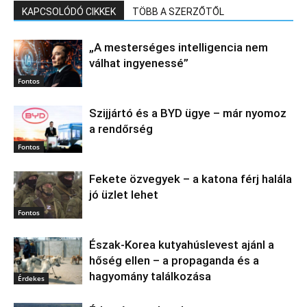
KAPCSOLÓDÓ CIKKEK
TÖBB A SZERZŐTŐL
„A mesterséges intelligencia nem
válhat ingyenessé”
Fontos
Szijjártó és a BYD ügye – már nyomoz
a rendőrség
Fontos
Fekete özvegyek – a katona férj halála
jó üzlet lehet
Fontos
Észak‑Korea kutyahúslevest ajánl a
hőség ellen – a propaganda és a
hagyomány találkozása
Érdekes