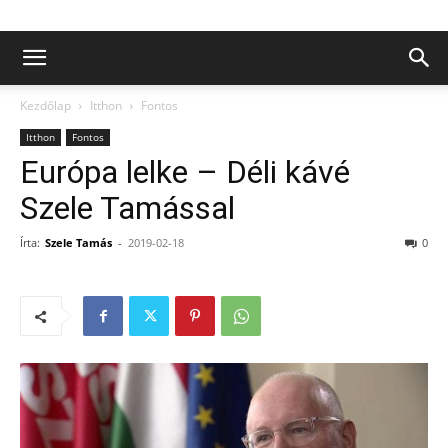
Kezdőlap
Itthon
Fontos
Itthon
Fontos
Európa lelke – Déli kávé
Szele Tamással
Írta:
Szele Tamás
-
2019-02-18
0