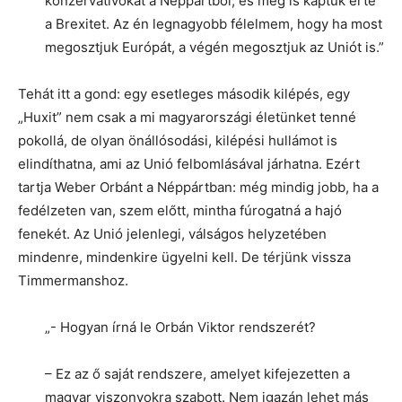
konzervatívokat a Néppártból, és meg is kaptuk érte
a Brexitet. Az én legnagyobb félelmem, hogy ha most
megosztjuk Európát, a végén megosztjuk az Uniót is.”
Tehát itt a gond: egy esetleges második kilépés, egy
„Huxit” nem csak a mi magyarországi életünket tenné
pokollá, de olyan önállósodási, kilépési hullámot is
elindíthatna, ami az Unió felbomlásával járhatna. Ezért
tartja Weber Orbánt a Néppártban: még mindig jobb, ha a
fedélzeten van, szem előtt, mintha fúrogatná a hajó
fenekét. Az Unió jelenlegi, válságos helyzetében
mindenre, mindenkire ügyelni kell. De térjünk vissza
Timmermanshoz.
„- Hogyan írná le Orbán Viktor rendszerét?
– Ez az ő saját rendszere, amelyet kifejezetten a
magyar viszonyokra szabott. Nem igazán lehet más