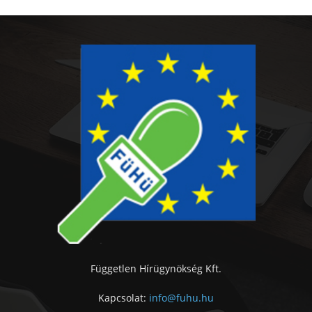
Független Hírügynökség Kft.
Kapcsolat:
info@fuhu.hu