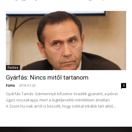
Fontos
Gyárfás: Nincs mitől tartanom
FüHü
-
2018-07-20
0
Gyárfás Tamás bármennyit kifizetne óvadék gyanánt, a pénzt
úgyis visszakapja, mert a legteljesebb mértékben ártatlan.
A Zoom.hu-nak arról is beszélt, hogy sokkal inkább tart attól,...