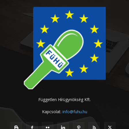
Független Hírügynökség Kft.
Kapcsolat:
info@fuhu.hu