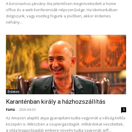
A koronavírus-járvány óta jelentősen megnövekedett a home
office és a web konferenciák népszerűsége. Ha távmunkában
dolgozunk, vagy esetleg fogunk a jövőben, akkor érdemes
néhány...
Érdekes
Karanténban király a házhozszállítás
FüHü
-
2020-04-03
0
Az Amazon alapító atyja gyarapítani tudta vagyonát a válság kellős
közepén is. Miközben a szupergazdagok milliárdokat veszítettek,
a világ leggazdagabb embere növelni tudta vagyonát. Jeff...