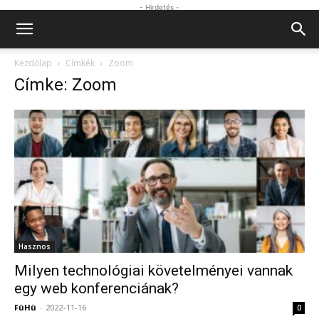
- Hirdetés -
Kezdőlap
Címkék
Zoom
Címke: Zoom
Hasznos
Milyen technológiai követelményei vannak
egy web konferenciának?
FüHü
-
2022-11-16
0