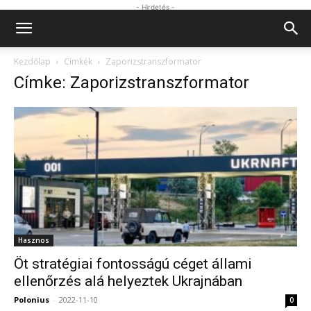
- Hirdetés -
Kezdőlap
Címkék
Zaporizstranszformator
Címke: Zaporizstranszformator
Hasznos
Öt stratégiai fontosságú céget állami
ellenőrzés alá helyeztek Ukrajnában
Polonius
-
2022-11-10
0