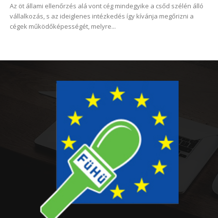
Az öt állami ellenőrzés alá vont cég mindegyike a csőd szélén álló
vállalkozás, s az ideiglenes intézkedés így kívánja megőrizni a
cégek működőképességét, melyre...