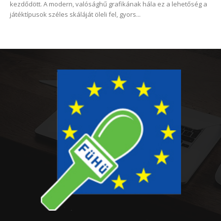
kezdődött. A modern, valósághű grafikának hála ez a lehetőség a
játéktípusok széles skáláját öleli fel, gyors...