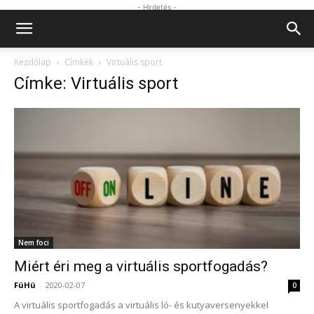
- Hirdetés -
Kezdőlap
Címkék
Virtuális sport
Címke: Virtuális sport
Nem foci
Miért éri meg a virtuális sportfogadás?
FüHü
-
2020-02-07
0
A virtuális sportfogadás a virtuális ló- és kutyaversenyekkel