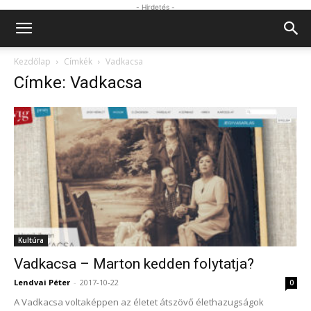
- Hirdetés -
Kezdőlap
Címkék
Vadkacsa
Címke: Vadkacsa
Kultúra
Vadkacsa – Marton kedden folytatja?
Lendvai Péter
-
2017-10-22
0
A Vadkacsa voltaképpen az életet átszövő élethazugságok