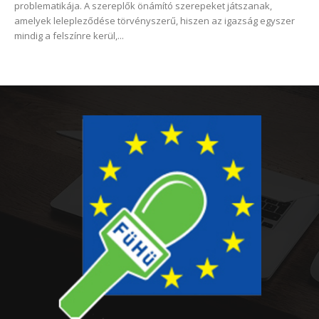
problematikája. A szereplők önámító szerepeket játszanak,
amelyek lelepleződése törvényszerű, hiszen az igazság egyszer
mindig a felszínre kerül,...