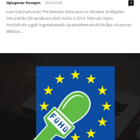
Oylupinar Huseyin
-
2026-05-09
0
Ivan Katchanovski The Maidan Massacre in Ukraine (A Majdan
mészárlás Ukrajnában) című műve a 2014. februári kijevi
lövöldözés egyik legvitatottabb újraértelmezését kínálja. Központi
állítása,...