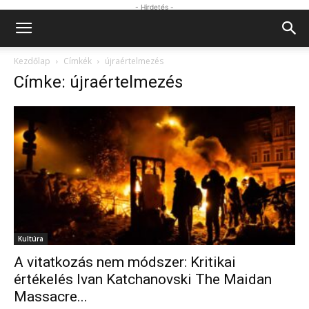
- Hirdetés -
Kezdőlap
Címkék
újraértelmezés
Címke: újraértelmezés
Kultúra
A vitatkozás nem módszer: Kritikai
értékelés Ivan Katchanovski The Maidan
Massacre...