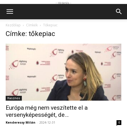
- Hirdetés -
Kezdőlap
Címkék
Tőkepiac
Címke: tőkepiac
Hasznos
Európa még nem veszítette el a
versenyképességét, de…
Kenderessy Milán
-
2024-12-31
0