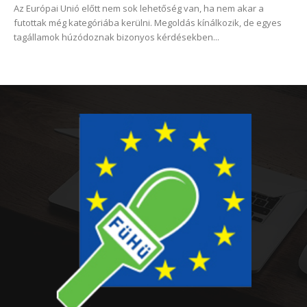
Az Európai Unió előtt nem sok lehetőség van, ha nem akar a
futottak még kategóriába kerülni. Megoldás kínálkozik, de egyes
tagállamok húzódoznak bizonyos kérdésekben...