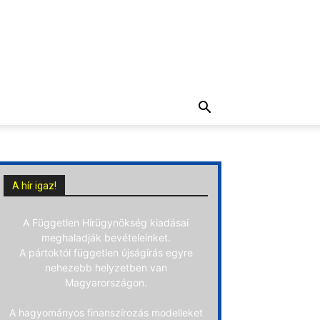
A hír igaz!
A Független Hírügynökség kiadásai
meghaladják bevételeinket.
A pártoktól független újságírás egyre
nehezebb helyzetben van
Magyarországon.
A hagyományos finanszírozás modelleket