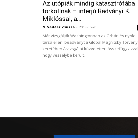
Az utópiák mindig katasztrófába
torkollnak – interjú Radványi K.
Miklóssal, a...
N. Vadász Zsuzsa
-
2018-05-20
Már vizsgálják Washingtonban az Orbán és nyolc
társa elleni beadványt a Global Magnitsky Törvény
keretében A vizsgálat közvetetten összefügg azzal
hogy veszélybe került...