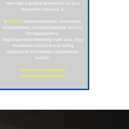
nem csak a politika lehetetleníti el, de a
társadalmi kihívások is.
A
fuhu.hu
fennmaradásához, hosszútávú
működéséhez, szerkesztőségünk rászorul
támogatásotokra.
Segítségetekkel lehetőség nyílik arra, hogy
munkánkat továbbra is az eddig
megszokott színvonalon végezhessük
tovább.
Ide kattintva megtalálod
bankszámlaszámunkat!