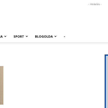
- Hirdetés -
RA
SPORT
BLOGOLDA
–