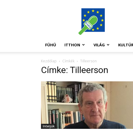
FüHü
FÜHÜ
ITTHON
VILÁG
KULTÚ
Kezdőlap
Címkék
Tilleerson
Címke: Tilleerson
Interjúk