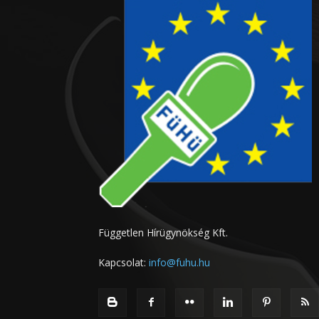
Független Hírügynökség Kft.
Kapcsolat:
info@fuhu.hu