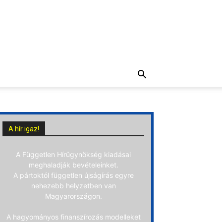
A hír igaz!
A Független Hírügynökség kiadásai
meghaladják bevételeinket.
A pártoktól független újságírás egyre
nehezebb helyzetben van
Magyarországon.
A hagyományos finanszírozás modelleket