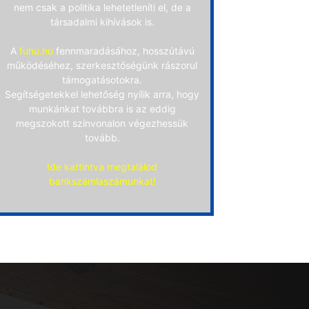
nem csak a politika lehetetleníti el, de a
társadalmi kihívások is.
A
fuhu.hu
fennmaradásához, hosszútávú
működéséhez, szerkesztőségünk rászorul
támogatásotokra.
Segítségetekkel lehetőség nyílik arra, hogy
munkánkat továbbra is az eddig
megszokott színvonalon végezhessük
tovább.
Ide kattintva megtalálod
bankszámlaszámunkat!