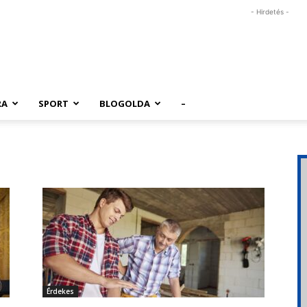
- Hirdetés -
RA
SPORT
BLOGOLDA
–
Érdekes