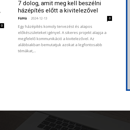
7 dolog, amit meg kell beszélni
,
házépítés előtt a kivitelezővel
FüHü
-
2024-12-13
0
0
Egy házépítés komoly tervezést és alapos
előkészületeket igényel. A sikeres projekt alapja a
megfelelő kommunikáció a kivitelezővel. Az
alábbiakban bemutatjuk azokat a legfontosabb
témákat,...