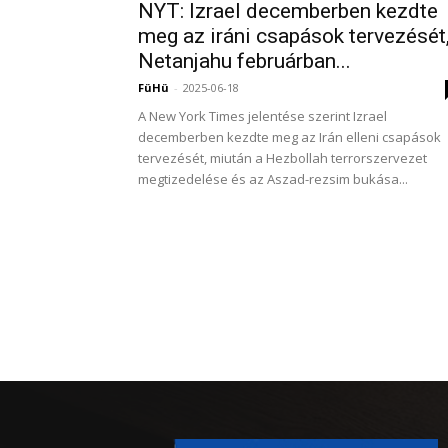
NYT: Izrael decemberben kezdte
meg az iráni csapások tervezését
Netanjahu februárban...
FüHü
-
2025-06-18
A New York Times jelentése szerint Izrael
decemberben kezdte meg az Irán elleni csapások
tervezését, miután a Hezbollah terrorszervezet
megtizedelése és az Aszad-rezsim bukása...