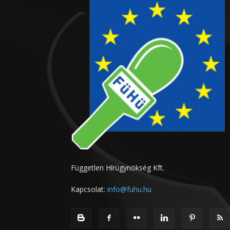
Független Hírügynökség Kft.
Kapcsolat:
info@fuhu.hu