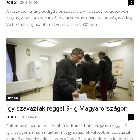
FüHü
-
2018-04-08
0
A részvételi arány eddig 29,93 százalék. A fideszes körzetekben
magas, a balosokban inkább alacsonyabb, mint az országos átlag.
Volt ennél magasabb részvételi arány 2002-ben...
Itthon
Így szavaztak reggel 9-ig Magyarországon
FüHü
-
2018-04-08
0
Ebben az összehasonlító táblázatban látható, hogy ma reggel 9-
ig országos szinten majdnem négy százalékkal többen szavaztak,
mint négy évvel ezelőtt. Egyes választási körzetekben a különbség