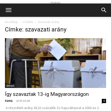
- Hirdetés -
Kezdőlap
Címkék
Szavazati arány
Címke: szavazati arány
Itthon
Így szavaztak 13-ig Magyarországon
FüHü
-
2018-04-08
0
A részvételi arány 43,32 százalék. Ez hajszálnyival a 2002-es 2.