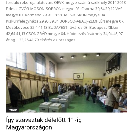
forduló rekordja alatt van. OEVK megye számú székhely 2014 2018
Fidesz GVŐR-MOSON-SOPRON megye 03. Csorna 30,64 39,12 VAS
megye 03. Körmend 29,91 38,58 BÁCS-KISKUN megye 04.
Kiskunfélegyháza 29,95 39,31 BORSOD-ABAÚJ-ZEMPLÉN megye 07.
Mezőkövesd 32,4 41,13 BUDAPEST főváros 03. Budapest XII.ker.
42,64 41,13 CSONGRÁD megye 04. Hódmezővásárhely 34,04 45,97
átlag 33,26 41,79 eltérés az országos...
Itthon
Így szavaztak délelőtt 11-ig
Magyarországon